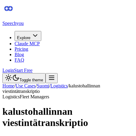
Speechyou
Explore
Claude MCP
Pricing
Blog
FAQ
Login
Start Free
Toggle theme
Home
/
Use Cases
/
Suomi
/
Logistics
/
kalustohallinnan
viestintätranskriptio
Logistics
Fleet Managers
kalustohallinnan
viestintätranskriptio