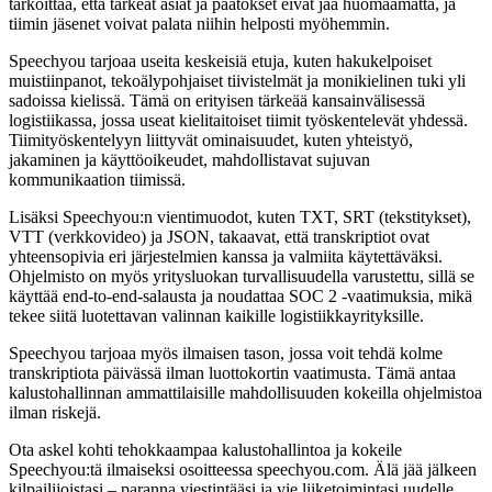
tarkoittaa, että tärkeät asiat ja päätökset eivät jää huomaamatta, ja
tiimin jäsenet voivat palata niihin helposti myöhemmin.
Speechyou tarjoaa useita keskeisiä etuja, kuten hakukelpoiset
muistiinpanot, tekoälypohjaiset tiivistelmät ja monikielinen tuki yli
sadoissa kielissä. Tämä on erityisen tärkeää kansainvälisessä
logistiikassa, jossa useat kielitaitoiset tiimit työskentelevät yhdessä.
Tiimityöskentelyyn liittyvät ominaisuudet, kuten yhteistyö,
jakaminen ja käyttöoikeudet, mahdollistavat sujuvan
kommunikaation tiimissä.
Lisäksi Speechyou:n vientimuodot, kuten TXT, SRT (tekstitykset),
VTT (verkkovideo) ja JSON, takaavat, että transkriptiot ovat
yhteensopivia eri järjestelmien kanssa ja valmiita käytettäväksi.
Ohjelmisto on myös yritysluokan turvallisuudella varustettu, sillä se
käyttää end-to-end-salausta ja noudattaa SOC 2 -vaatimuksia, mikä
tekee siitä luotettavan valinnan kaikille logistiikkayrityksille.
Speechyou tarjoaa myös ilmaisen tason, jossa voit tehdä kolme
transkriptiota päivässä ilman luottokortin vaatimusta. Tämä antaa
kalustohallinnan ammattilaisille mahdollisuuden kokeilla ohjelmistoa
ilman riskejä.
Ota askel kohti tehokkaampaa kalustohallintoa ja kokeile
Speechyou:tä ilmaiseksi osoitteessa speechyou.com. Älä jää jälkeen
kilpailijoistasi – paranna viestintääsi ja vie liiketoimintasi uudelle