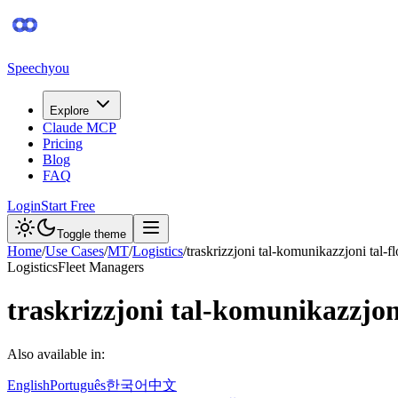
Speechyou
Explore
Claude MCP
Pricing
Blog
FAQ
Login
Start Free
Toggle theme
Home
/
Use Cases
/
MT
/
Logistics
/
traskrizzjoni tal-komunikazzjoni tal-fl
Logistics
Fleet Managers
traskrizzjoni tal-komunikazzjoni
Also available in:
English
Português
한국어
中文