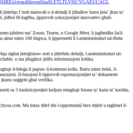
R
HR
Ελληνικά
Slovenčina
SL
ET
LT
LV
IS
CY
GA
EU
CA
GL
jintefqu f’noti manwali u d-dettalji li jithallew barra jista’ jkun ta’
i, jidħol fil-logħba, jipprovdi soluzzjonijiet innovattivi għall-
programm jaħdem ma’ Zoom, Teams, u Google Meet, li jagħmilha faċli
tar minn 100 lingwa, li jippermetti li l-amministraturi tal-flotta
 sigħat jirreġistraw noti u jittieħdu dettalji, l-amministraturi tal-
archable, u ma jibqgħux jitilfu informazzjoni kritika.
ħajr il-ħtieġa li jaqraw il-kontenut kollu. Barra minn hekk, il-
mazzjoni. Il-funzjoni li tipprovdi esportazzjonijiet ta’ dokumenti
jkunu suġġetti għal verifika.
etti sa 3 traskrizzjonijiet kuljum mingħajr bżonn ta’ karta ta’ kreditu,
you.com. Ma tistax titlef din l-opportunità biex titjieb u tagħmel il-