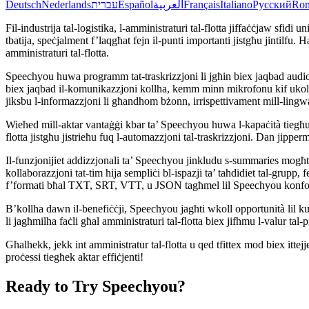
Deutsch
Nederlands
עברית
Español
العربية
Français
Italiano
Русский
Ro
Fil-industrija tal-logistika, l-amministraturi tal-flotta jiffaċċjaw sfidi
tbatija, speċjalment f’laqgħat fejn il-punti importanti jistgħu jintilfu. H
amministraturi tal-flotta.
Speechyou huwa programm tat-traskrizzjoni li jgħin biex jaqbad audio 
biex jaqbad il-komunikazzjoni kollha, kemm minn mikrofonu kif ukoll m
jiksbu l-informazzjoni li għandhom bżonn, irrispettivament mill-lingw
Wieħed mill-aktar vantaġġi kbar ta’ Speechyou huwa l-kapaċità tiegħu li j
flotta jistgħu jistrieħu fuq l-automazzjoni tal-traskrizzjoni. Dan jipperm
Il-funzjonijiet addizzjonali ta’ Speechyou jinkludu s-summaries mogħti
kollaborazzjoni tat-tim hija sempliċi bl-ispazji ta’ taħdidiet tal-grupp,
f’formati bħal TXT, SRT, VTT, u JSON tagħmel lil Speechyou konformi ma
B’kollha dawn il-benefiċċji, Speechyou jagħti wkoll opportunità lil kulħ
li jagħmilha faċli għal amministraturi tal-flotta biex jifhmu l-valur ta
Għalhekk, jekk int amministratur tal-flotta u qed tfittex mod biex itte
proċessi tiegħek aktar effiċjenti!
Ready to Try Speechyou?