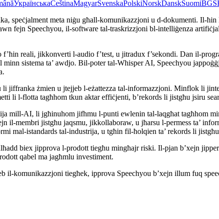
mână
Українська
Čeština
Magyar
Svenska
Polski
Norsk
Dansk
Suomi
BG
S
 unika, speċjalment meta niġu għall-komunikazzjoni u d-dokumenti. Il-ħin li 
awn fejn Speechyou, il-software tal-traskrizzjoni bl-intelliġenza artifiċjal
f’ħin reali, jikkonverti l-audio f’test, u jitradux f’sekondi. Dan il-
inn sistema ta’ awdjo. Bil-poter tal-Whisper AI, Speechyou jappoġġja ak
a.
iffranka żmien u jtejjeb l-eżattezza tal-informazzjoni. Minflok li jintefqu
etti li l-flotta tagħhom tkun aktar effiċjenti, b’rekords li jistgħu jsiru se
ja mill-AI, li jgħinuhom jifhmu l-punti ewlenin tal-laqgħat tagħhom ming
 fejn il-membri jistgħu jaqsmu, jikkollaboraw, u jħarsu l-permess ta’ infor
l-istandards tal-industrija, u tgħin fil-ħolqien ta’ rekords li jistgħu 
add biex jipprova l-prodott tiegħu mingħajr riski. Il-pjan b’xejn jipperm
l-prodott qabel ma jagħmlu investiment.
jjeb il-komunikazzjoni tiegħek, ipprova Speechyou b’xejn illum fuq speech