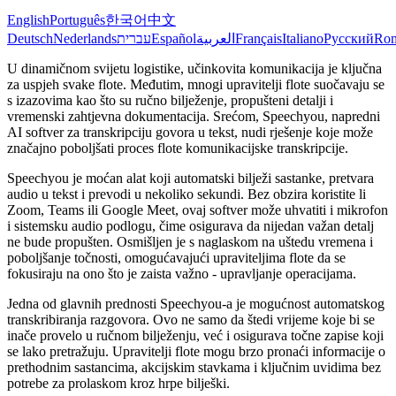
English
Português
한국어
中文
Deutsch
Nederlands
עברית
Español
العربية
Français
Italiano
Русский
Ro
U dinamičnom svijetu logistike, učinkovita komunikacija je ključna
za uspjeh svake flote. Međutim, mnogi upravitelji flote suočavaju se
s izazovima kao što su ručno bilježenje, propušteni detalji i
vremenski zahtjevna dokumentacija. Srećom, Speechyou, napredni
AI softver za transkripciju govora u tekst, nudi rješenje koje može
značajno poboljšati proces flote komunikacijske transkripcije.
Speechyou je moćan alat koji automatski bilježi sastanke, pretvara
audio u tekst i prevodi u nekoliko sekundi. Bez obzira koristite li
Zoom, Teams ili Google Meet, ovaj softver može uhvatiti i mikrofon
i sistemsku audio podlogu, čime osigurava da nijedan važan detalj
ne bude propušten. Osmišljen je s naglaskom na uštedu vremena i
poboljšanje točnosti, omogućavajući upraviteljima flote da se
fokusiraju na ono što je zaista važno - upravljanje operacijama.
Jedna od glavnih prednosti Speechyou-a je mogućnost automatskog
transkribiranja razgovora. Ovo ne samo da štedi vrijeme koje bi se
inače provelo u ručnom bilježenju, već i osigurava točne zapise koji
se lako pretražuju. Upravitelji flote mogu brzo pronaći informacije o
prethodnim sastancima, akcijskim stavkama i ključnim uvidima bez
potrebe za prolaskom kroz hrpe bilješki.