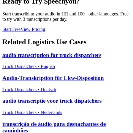
Ready to Try Speechyou?
Start transcribing your audio in
HR
and 100+ other languages. Free
to try with 3 transcriptions per day.
Start Free
View Pricing
Related
Logistics
Use Cases
audio transcription for truck dispatchers
Truck Dispatchers
•
English
Audio-Transkription für Lkw-Disposition
Truck Dispatchers
•
Deutsch
audio transcriptie voor truck dispatchers
Truck Dispatchers
•
Nederlands
transcrição de áudio para despachantes de
caminhões