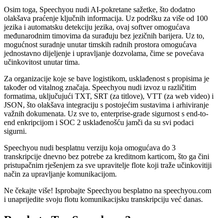
Osim toga, Speechyou nudi AI-pokretane sažetke, što dodatno
olakšava praćenje ključnih informacija. Uz podršku za više od 100
jezika i automatsku detekciju jezika, ovaj softver omogućava
međunarodnim timovima da surađuju bez jezičnih barijera. Uz to,
mogućnost suradnje unutar timskih radnih prostora omogućava
jednostavno dijeljenje i upravljanje dozvolama, čime se povećava
učinkovitost unutar tima.
Za organizacije koje se bave logistikom, usklađenost s propisima je
također od vitalnog značaja. Speechyou nudi izvoz u različitim
formatima, uključujući TXT, SRT (za titlove), VTT (za web video) i
JSON, što olakšava integraciju s postojećim sustavima i arhiviranje
važnih dokumenata. Uz sve to, enterprise-grade sigurnost s end-to-
end enkripcijom i SOC 2 usklađenošću jamči da su svi podaci
sigurni.
Speechyou nudi besplatnu verziju koja omogućava do 3
transkripcije dnevno bez potrebe za kreditnom karticom, što ga čini
pristupačnim rješenjem za sve upravitelje flote koji traže učinkovitiji
način za upravljanje komunikacijom.
Ne čekajte više! Isprobajte Speechyou besplatno na speechyou.com
i unaprijedite svoju flotu komunikacijsku transkripciju već danas.