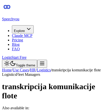
Speechyou
Explore
Claude MCP
Pricing
Blog
FAQ
Login
Start Free
Toggle theme
Home
/
Use Cases
/
HR
/
Logistics
/
transkripcija komunikacije flote
Logistics
Fleet Managers
transkripcija komunikacije
flote
Also available in: