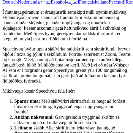
Deutsch
Nederlands
עברית
Español
العربية
Français
Italiano
Русский
Ro
Í flutningageiranum er árangursrík samskipti milli teymis mikilvæg.
Flotaumsjónarmenn standa oft frammi fyrir áskorunum eins og
handskrifaðar skýrslur, glataðar upplýsingar og tímafrekar
skjalagerð. Þessar áskoranir geta haft neikvæð áhrif á skilvirkni og
framleiðni. Með Speechyou, gervigreindar raddskriftarforriti, er
hægt að breyta þessum erfiðleikum í fortíðina.
Speechyou býður upp á sjálfvirka raddskrift sem skráir fundi, breytir
hljóði í texta og þýðir á sekúndum. Forritið samræmist Zoom, Teams
og Google Meet, þannig að flotaumsjónarmenn geta auðveldlega
fangað bæði hljóð frá hljóðnema og kerfi. Með því að nýta Whisper
AI sem er í forgrunni getur Speechyou greint yfir 100 tungumál og
sjálfkrafa greint tungumál, sem gerir það að frábærum kostum fyrir
fjölþjóðleg fyrirtæki.
Mikilvægir kostir Speechyou fela í sér:
Sparar tíma:
Með sjálfvirkri skriftarferli er hægt að forðast
tímafrekar skriftir og tryggja að engar upplýsingar fari
framhjá.
Aukinn nákvæmni:
Gervigreindin tryggir að skriftin sé
nákvæm og að öll mikilvæg atriði séu skráð.
Leitnæm skjöl:
Allar skriftir eru leitarvísar, þannig að