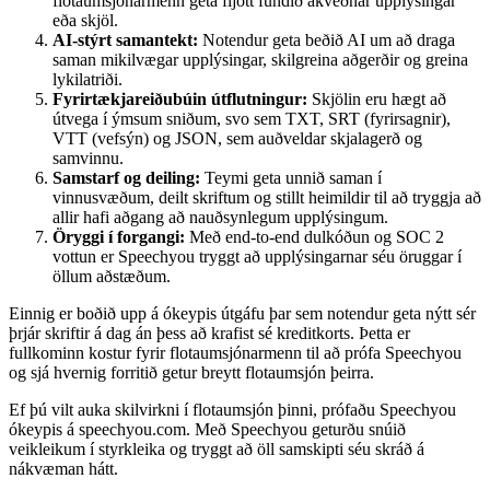
flotaumsjónarmenn geta fljótt fundið ákveðnar upplýsingar
eða skjöl.
AI-stýrt samantekt:
Notendur geta beðið AI um að draga
saman mikilvægar upplýsingar, skilgreina aðgerðir og greina
lykilatriði.
Fyrirtækjareiðubúin útflutningur:
Skjölin eru hægt að
útvega í ýmsum sniðum, svo sem TXT, SRT (fyrirsagnir),
VTT (vefsýn) og JSON, sem auðveldar skjalagerð og
samvinnu.
Samstarf og deiling:
Teymi geta unnið saman í
vinnusvæðum, deilt skriftum og stillt heimildir til að tryggja að
allir hafi aðgang að nauðsynlegum upplýsingum.
Öryggi í forgangi:
Með end-to-end dulkóðun og SOC 2
vottun er Speechyou tryggt að upplýsingarnar séu öruggar í
öllum aðstæðum.
Einnig er boðið upp á ókeypis útgáfu þar sem notendur geta nýtt sér
þrjár skriftir á dag án þess að krafist sé kreditkorts. Þetta er
fullkominn kostur fyrir flotaumsjónarmenn til að prófa Speechyou
og sjá hvernig forritið getur breytt flotaumsjón þeirra.
Ef þú vilt auka skilvirkni í flotaumsjón þinni, prófaðu Speechyou
ókeypis á speechyou.com. Með Speechyou geturðu snúið
veikleikum í styrkleika og tryggt að öll samskipti séu skráð á
nákvæman hátt.