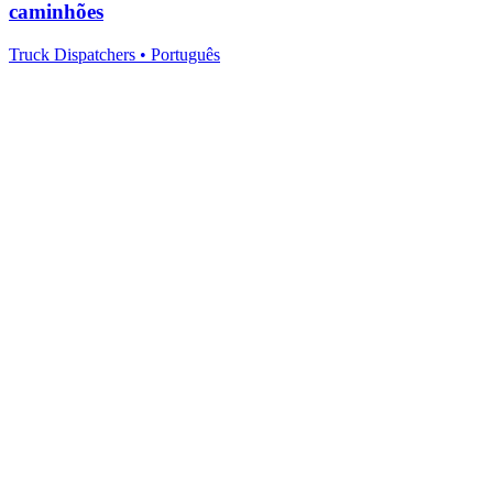
caminhões
Truck Dispatchers
•
Português