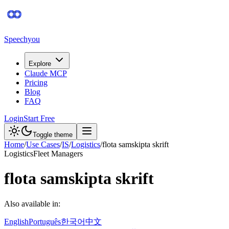
Speechyou
Explore
Claude MCP
Pricing
Blog
FAQ
Login
Start Free
Toggle theme
Home
/
Use Cases
/
IS
/
Logistics
/
flota samskipta skrift
Logistics
Fleet Managers
flota samskipta skrift
Also available in:
English
Português
한국어
中文