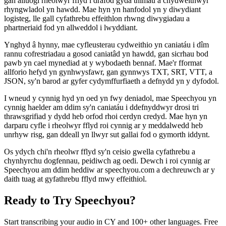
gan alluogi rheolwyr fflyd i drafod gyda thimau a chydweithwyr
rhyngwladol yn hawdd. Mae hyn yn hanfodol yn y diwydiant
logisteg, lle gall cyfathrebu effeithlon rhwng diwygiadau a
phartneriaid fod yn allweddol i lwyddiant.
Ynghyd â hynny, mae cyfleusterau cydweithio yn caniatáu i dîm
rannu cofrestriadau a gosod caniatâd yn hawdd, gan sicrhau bod
pawb yn cael mynediad at y wybodaeth bennaf. Mae'r fformat
allforio hefyd yn gynhwysfawr, gan gynnwys TXT, SRT, VTT, a
JSON, sy'n barod ar gyfer cydymffurfiaeth a defnydd yn y dyfodol.
I wneud y cynnig hyd yn oed yn fwy deniadol, mae Speechyou yn
cynnig haelder am ddim sy'n caniatáu i ddefnyddwyr drosi tri
thrawsgrifiad y dydd heb orfod rhoi cerdyn credyd. Mae hyn yn
darparu cyfle i rheolwyr fflyd roi cynnig ar y meddalwedd heb
unrhyw risg, gan ddeall yn llwyr sut gallai fod o gymorth iddynt.
Os ydych chi'n rheolwr fflyd sy'n ceisio gwella cyfathrebu a
chynhyrchu dogfennau, peidiwch ag oedi. Dewch i roi cynnig ar
Speechyou am ddim heddiw ar speechyou.com a dechreuwch ar y
daith tuag at gyfathrebu fflyd mwy effeithiol.
Ready to Try Speechyou?
Start transcribing your audio in
CY
and 100+ other languages. Free