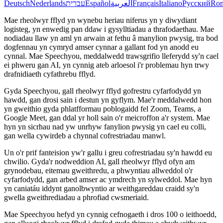
Deutsch
Nederlands
עברית
Español
العربية
Français
Italiano
Русский
Ro
Mae rheolwyr fflyd yn wynebu heriau niferus yn y diwydiant
logisteg, yn enwedig pan ddaw i gysylltiadau a thrafodaethau. Mae
nodiadau llaw yn aml yn arwain at fethu â manylion pwysig, tra bod
dogfennau yn cymryd amser cynnar a gallant fod yn anodd eu
cynnal. Mae Speechyou, meddalwedd trawsgrifio lleferydd sy'n cael
ei phweru gan AI, yn cynnig ateb arloesol i'r problemau hyn trwy
drafnidiaeth cyfathrebu fflyd.
Gyda Speechyou, gall rheolwyr fflyd gofrestru cyfarfodydd yn
hawdd, gan drosi sain i destun yn gyflym. Mae'r meddalwedd hon
yn gweithio gyda phlatfformau poblogaidd fel Zoom, Teams, a
Google Meet, gan ddal yr holl sain o'r meicroffon a'r system. Mae
hyn yn sicrhau nad yw unrhyw fanylion pwysig yn cael eu colli,
gan wella cywirdeb a chynnal cofrestriadau manwl.
Un o'r prif fanteision yw'r gallu i greu cofrestriadau sy'n hawdd eu
chwilio. Gyda'r nodweddion AI, gall rheolwyr fflyd ofyn am
grynodebau, eitemau gweithredu, a phwyntiau allweddol o'r
cyfarfodydd, gan arbed amser ac ymdrech yn sylweddol. Mae hyn
yn caniatáu iddynt ganolbwyntio ar weithgareddau craidd sy'n
gwella gweithrediadau a phrofiad cwsmeriaid.
Mae Speechyou hefyd yn cynnig cefnogaeth i dros 100 o ieithoedd,