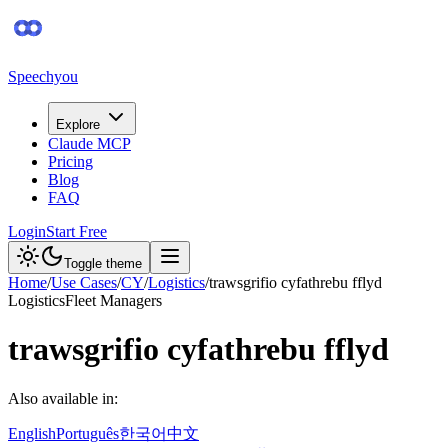
Speechyou
Explore
Claude MCP
Pricing
Blog
FAQ
Login
Start Free
Toggle theme
Home
/
Use Cases
/
CY
/
Logistics
/
trawsgrifio cyfathrebu fflyd
Logistics
Fleet Managers
trawsgrifio cyfathrebu fflyd
Also available in:
English
Português
한국어
中文