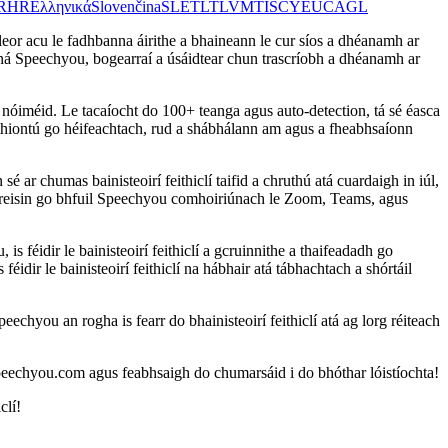
R
HR
Ελληνικά
Slovenčina
SL
ET
LT
LV
MT
IS
CY
EU
CA
GL
o leor acu le fadhbanna áirithe a bhaineann le cur síos a dhéanamh ar
iclí ná Speechyou, bogearraí a úsáidtear chun trascríobh a dhéanamh ar
nóiméid. Le tacaíocht do 100+ teanga agus auto-detection, tá sé éasca
 a thiontú go héifeachtach, rud a shábhálann am agus a fheabhsaíonn
 ar chumas bainisteoirí feithiclí taifid a chruthú atá cuardaigh in iúl,
ch freisin go bhfuil Speechyou comhoiriúnach le Zoom, Teams, agus
s féidir le bainisteoirí feithiclí a gcruinnithe a thaifeadadh go
idir le bainisteoirí feithiclí na hábhair atá tábhachtach a shórtáil
echyou an rogha is fearr do bhainisteoirí feithiclí atá ag lorg réiteach
 speechyou.com agus feabhsaigh do chumarsáid i do bhóthar lóistíochta!
clí!