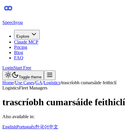
Speechyou
Explore
Claude MCP
Pricing
Blog
FAQ
Login
Start Free
Toggle theme
Home
/
Use Cases
/
GA
/
Logistics
/
trascríobh cumarsáide feithiclí
Logistics
Fleet Managers
trascríobh cumarsáide feithiclí
Also available in:
English
Português
한국어
中文