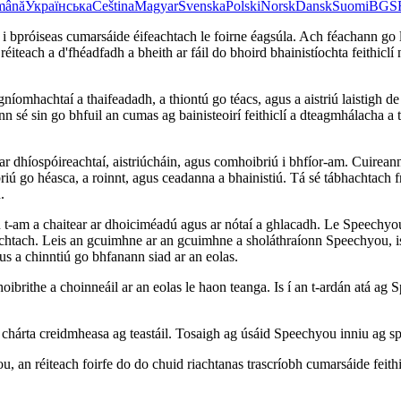
mână
Українська
Čeština
Magyar
Svenska
Polski
Norsk
Dansk
Suomi
BG
S
tinne i bpróiseas cumarsáide éifeachtach le foirne éagsúla. Ach féachann g
 an réiteach a d'fhéadfadh a bheith ar fáil do bhoird bhainistíochta feith
mhachtaí a thaifeadadh, a thiontú go téacs, agus a aistriú laistigh de 
gann sé sin go bhfuil an cumas ag bainisteoirí feithiclí a dteagmhálacha
dhíospóireachtaí, aistriúcháin, agus comhoibriú i bhfíor-am. Cuireann sé
oibriú go héasca, a roinnt, agus ceadanna a bhainistiú. Tá sé tábhachta
.
n t-am a chaitear ar dhoiciméadú agus ar nótaí a ghlacadh. Le Speechyou, i
achtach. Leis an gcuimhne ar an gcuimhne a sholáthraíonn Speechyou, is fé
us a chinntiú go bhfanann siad ar an eolas.
rithe a choinneáil ar an eolas le haon teanga. Is í an t-ardán atá ag Spe
 aon chárta creidmheasa ag teastáil. Tosaigh ag úsáid Speechyou inniu ag
 an réiteach foirfe do do chuid riachtanas trascríobh cumarsáide feithi