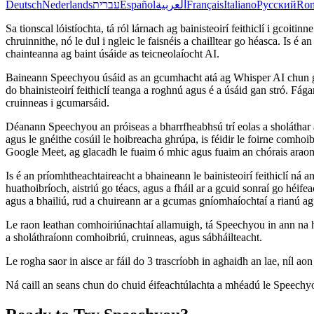
Deutsch
Nederlands
עברית
Español
العربية
Français
Italiano
Русский
Ro
Sa tionscal lóistíochta, tá ról lárnach ag bainisteoirí feithiclí i gcoi
chruinnithe, nó le dul i ngleic le faisnéis a chailltear go héasca. Is é
chainteanna ag baint úsáide as teicneolaíocht AI.
Baineann Speechyou úsáid as an gcumhacht atá ag Whisper AI chun gnío
do bhainisteoirí feithiclí teanga a roghnú agus é a úsáid gan stró. Fá
cruinneas i gcumarsáid.
Déanann Speechyou an próiseas a bharrfheabhsú trí eolas a sholáthar ar 
agus le gnéithe cosúil le hoibreacha ghrúpa, is féidir le foirne comh
Google Meet, ag glacadh le fuaim ó mhic agus fuaim an chórais araon
Is é an príomhtheachtaireacht a bhaineann le bainisteoirí feithiclí ná a
huathoibríoch, aistriú go téacs, agus a fháil ar a gcuid sonraí go héife
agus a bhailiú, rud a chuireann ar a gcumas gníomhaíochtaí a rianú ag
Le raon leathan comhoiriúnachtaí allamuigh, tá Speechyou in ann na hoib
a sholáthraíonn comhoibriú, cruinneas, agus sábháilteacht.
Le rogha saor in aisce ar fáil do 3 trascríobh in aghaidh an lae, níl
Ná caill an seans chun do chuid éifeachtúlachta a mhéadú le Speechyou,