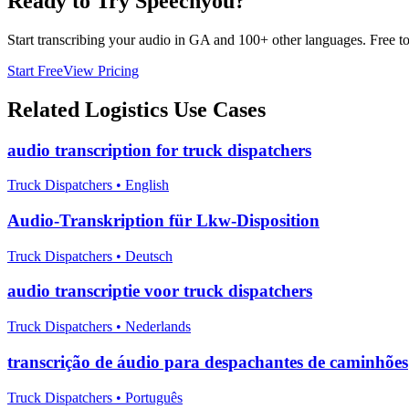
Ready to Try Speechyou?
Start transcribing your audio in
GA
and 100+ other languages. Free to 
Start Free
View Pricing
Related
Logistics
Use Cases
audio transcription for truck dispatchers
Truck Dispatchers
•
English
Audio-Transkription für Lkw-Disposition
Truck Dispatchers
•
Deutsch
audio transcriptie voor truck dispatchers
Truck Dispatchers
•
Nederlands
transcrição de áudio para despachantes de caminhões
Truck Dispatchers
•
Português