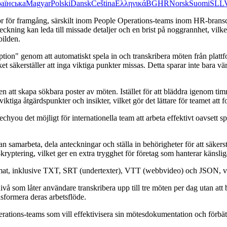
аїнська
Magyar
Polski
Dansk
Čeština
Ελληνικά
BG
HR
Norsk
Suomi
SL
L
or för framgång, särskilt inom People Operations-teams inom HR-bransc
kning kan leda till missade detaljer och en brist på noggrannhet, vilke
bilden.
ription" genom att automatiskt spela in och transkribera möten från p
säkerställer att inga viktiga punkter missas. Detta sparar inte bara vä
att skapa sökbara poster av möten. Istället för att bläddra igenom tim
ktiga åtgärdspunkter och insikter, vilket gör det lättare för teamet att f
you det möjligt för internationella team att arbeta effektivt oavsett sp
amarbeta, dela anteckningar och ställa in behörigheter för att säkerst
ptering, vilket ger en extra trygghet för företag som hanterar känslig
rmat, inklusive TXT, SRT (undertexter), VTT (webbvideo) och JSON, vilk
vå som låter användare transkribera upp till tre möten per dag utan att 
nsformera deras arbetsflöde.
rations-teams som vill effektivisera sin mötesdokumentation och förbä