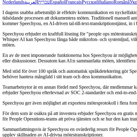
Nederlands
العربية
עברית
Español
Français
Русский
Italiano
Română
Укр
I dagens snabba arbetsmiljö är effektiv kommunikation en nyckelfakt
tidsödande processen att dokumentera möten. Traditionell manuell antec
kommer Speechyou, en AI-driven tal-till-text-transkriptionstjänst, in i 
Speechyou erbjuder en kraftfull lösning för "people ops mötestransk
Whisper AI kan Speechyou fånga både mikrofon- och systemljud, vilket 
möten.
En av de mest imponerande funktionerna hos Speechyou är möjligheten 
eller diskussioner. Dessutom kan AI:n sammanfatta möten, identifiera vi
Med stöd för över 100 språk och automatisk språkdetektering gör Speech
behöver hantera mångfald i sitt team och dess kommunikation.
Teamarbetsytor är en annan fördel med Speechyou, där medlemmar kan s
erbjuder Speechyou efterlevnad av SOC 2-standarder och end-to-end-kry
Speechyou ger även möjlighet att exportera mötesprotokoll i flera fo
För dem som är osäkra på att investera erbjuder Speechyou en gratis ni
för People Operations-teams att pröva tjänsten och se hur den kan tra
Sammanfattningsvis är Speechyou en ovärderlig resurs för People Ope
upplev skillnaden av AI-drivna mötestranskriptioner.