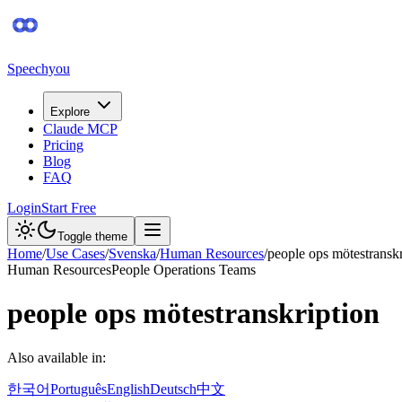
Speechyou
Explore
Claude MCP
Pricing
Blog
FAQ
Login
Start Free
Toggle theme
Home
/
Use Cases
/
Svenska
/
Human Resources
/
people ops mötestranskr
Human Resources
People Operations Teams
people ops mötestranskription
Also available in:
한국어
Português
English
Deutsch
中文