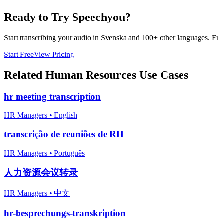
Ready to Try Speechyou?
Start transcribing your audio in
Svenska
and 100+ other languages. Free
Start Free
View Pricing
Related
Human Resources
Use Cases
hr meeting transcription
HR Managers
•
English
transcrição de reuniões de RH
HR Managers
•
Português
人力资源会议转录
HR Managers
•
中文
hr-besprechungs-transkription