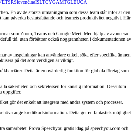
V
ET
SR
Slovenčina
IS
LT
CY
GA
MT
GL
EU
CA
hen. En av de största utmaningarna som dessa team står inför är den
t kan påverka beslutsfattande och teamets produktivitet negativt. Här
lattformar som Zoom, Teams och Google Meet. Med hjälp av avancerad
rdefull tid, utan förbättrar också noggrannheten i dokumentationen av
mar av inspelningar kan användare enkelt söka efter specifika ämnen
okusera på det som verkligen är viktigt.
råkbarriärer. Detta är en ovärderlig funktion för globala företag som
älla säkerheten och sekretessen för känslig information. Dessutom
a uppgifter.
et gör det enkelt att integrera med andra system och processer.
behöva ange kreditkortsinformation. Detta ger en fantastisk möjlighet
ttra samarbetet. Prova Speechyou gratis idag på speechyou.com och