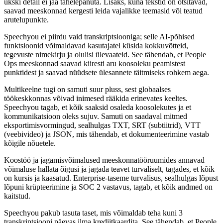
ükski detail ei jää tähelepanuta. Lisaks, kuna tekstid on otsitavad,
saavad meeskonnad kergesti leida vajalikke teemasid või teatud
arutelupunkte.
Speechyou ei piirdu vaid transkriptsiooniga; selle AI-põhised
funktsioonid võimaldavad kasutajatel küsida kokkuvõtteid,
tegevuste nimekirju ja olulisi ülevaateid. See tähendab, et People
Ops meeskonnad saavad kiiresti aru koosoleku peamistest
punktidest ja saavad nüüdsete ülesannete täitmiseks rohkem aega.
Multikeelne tugi on samuti suur pluss, sest globaalses
töökeskkonnas võivad inimesed rääkida erinevates keeltes.
Speechyou tagab, et kõik saaksid osaleda koosolekutes ja et
kommunikatsioon oleks sujuv. Samuti on saadaval mitmed
eksportimisvormingud, sealhulgas TXT, SRT (subtiitrid), VTT
(veebivideo) ja JSON, mis tähendab, et dokumenteerimine vastab
kõigile nõuetele.
Koostöö ja jagamisvõimalused meeskonnatööruumides annavad
võimaluse hallata õigusi ja jagada teavet turvaliselt, tagades, et kõik
on kursis ja kaasatud. Enterprise-taseme turvalisus, sealhulgas lõpust
lõpuni krüpteerimine ja SOC 2 vastavus, tagab, et kõik andmed on
kaitstud.
Speechyou pakub tasuta taset, mis võimaldab teha kuni 3
transkriptsiooni päevas ilma krediitkaardita. See tähendab, et People