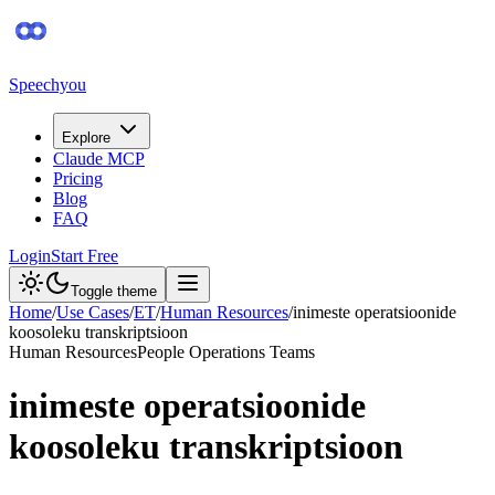
Speechyou
Explore
Claude MCP
Pricing
Blog
FAQ
Login
Start Free
Toggle theme
Home
/
Use Cases
/
ET
/
Human Resources
/
inimeste operatsioonide
koosoleku transkriptsioon
Human Resources
People Operations Teams
inimeste operatsioonide
koosoleku transkriptsioon