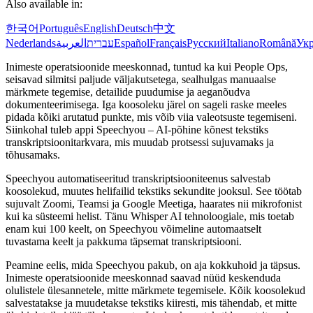
Also available in:
한국어
Português
English
Deutsch
中文
Nederlands
العربية
עברית
Español
Français
Русский
Italiano
Română
Укр
Inimeste operatsioonide meeskonnad, tuntud ka kui People Ops,
seisavad silmitsi paljude väljakutsetega, sealhulgas manuaalse
märkmete tegemise, detailide puudumise ja aeganõudva
dokumenteerimisega. Iga koosoleku järel on sageli raske meeles
pidada kõiki arutatud punkte, mis võib viia valeotsuste tegemiseni.
Siinkohal tuleb appi Speechyou – AI-põhine kõnest tekstiks
transkriptsioonitarkvara, mis muudab protsessi sujuvamaks ja
tõhusamaks.
Speechyou automatiseeritud transkriptsiooniteenus salvestab
koosolekud, muutes helifailid tekstiks sekundite jooksul. See töötab
sujuvalt Zoomi, Teamsi ja Google Meetiga, haarates nii mikrofonist
kui ka süsteemi helist. Tänu Whisper AI tehnoloogiale, mis toetab
enam kui 100 keelt, on Speechyou võimeline automaatselt
tuvastama keelt ja pakkuma täpsemat transkriptsiooni.
Peamine eelis, mida Speechyou pakub, on aja kokkuhoid ja täpsus.
Inimeste operatsioonide meeskonnad saavad nüüd keskenduda
olulistele ülesannetele, mitte märkmete tegemisele. Kõik koosolekud
salvestatakse ja muudetakse tekstiks kiiresti, mis tähendab, et mitte