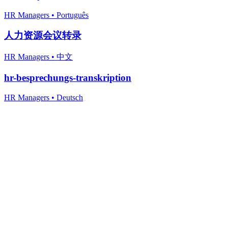
HR Managers
•
Português
人力资源会议转录
HR Managers
•
中文
hr-besprechungs-transkription
HR Managers
•
Deutsch