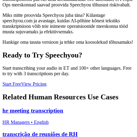
Ops meeskonnad saavad proovida Speechyou tõhusust riskivabalt.
Miks mitte proovida Speechyou juba täna? Külastage
speechyou.com ja avastage, kuidas AI-põhine kõnest tekstiks
transkriptsioon võib teie inimeste operatsioonide meeskonna tööd
muuta sujuvamaks ja efektiivsemaks.
Hankige oma tasuta versioon ja tehke oma koosolekud tõhusamaks!
Ready to Try Speechyou?
Start transcribing your audio in
ET
and 100+ other languages. Free
to try with 3 transcriptions per day.
Start Free
View Pricing
Related
Human Resources
Use Cases
hr meeting transcription
HR Managers
•
English
transcrição de reuniões de RH