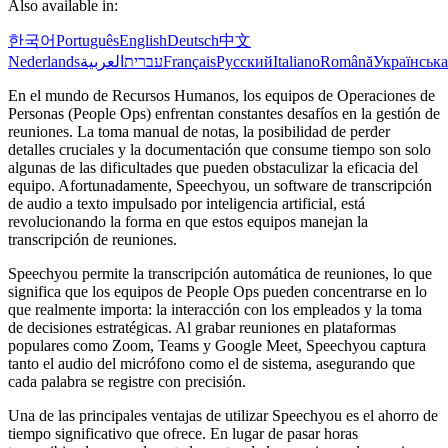
Also available in:
한국어
Português
English
Deutsch
中文
Nederlands
العربية
עברית
Français
Русский
Italiano
Română
Українська
En el mundo de Recursos Humanos, los equipos de Operaciones de
Personas (People Ops) enfrentan constantes desafíos en la gestión de
reuniones. La toma manual de notas, la posibilidad de perder
detalles cruciales y la documentación que consume tiempo son solo
algunas de las dificultades que pueden obstaculizar la eficacia del
equipo. Afortunadamente, Speechyou, un software de transcripción
de audio a texto impulsado por inteligencia artificial, está
revolucionando la forma en que estos equipos manejan la
transcripción de reuniones.
Speechyou permite la transcripción automática de reuniones, lo que
significa que los equipos de People Ops pueden concentrarse en lo
que realmente importa: la interacción con los empleados y la toma
de decisiones estratégicas. Al grabar reuniones en plataformas
populares como Zoom, Teams y Google Meet, Speechyou captura
tanto el audio del micrófono como el de sistema, asegurando que
cada palabra se registre con precisión.
Una de las principales ventajas de utilizar Speechyou es el ahorro de
tiempo significativo que ofrece. En lugar de pasar horas