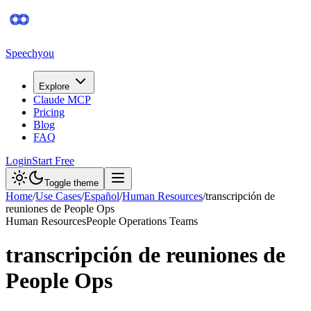
Speechyou
Explore
Claude MCP
Pricing
Blog
FAQ
Login
Start Free
Toggle theme
Home
/
Use Cases
/
Español
/
Human Resources
/
transcripción de
reuniones de People Ops
Human Resources
People Operations Teams
transcripción de reuniones de
People Ops