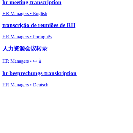
hr meeting transcription
HR Managers
•
English
transcrição de reuniões de RH
HR Managers
•
Português
人力资源会议转录
HR Managers
•
中文
hr-besprechungs-transkription
HR Managers
•
Deutsch