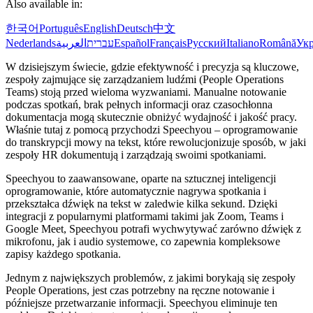
Also available in:
한국어
Português
English
Deutsch
中文
Nederlands
العربية
עברית
Español
Français
Русский
Italiano
Română
Укр
W dzisiejszym świecie, gdzie efektywność i precyzja są kluczowe,
zespoły zajmujące się zarządzaniem ludźmi (People Operations
Teams) stoją przed wieloma wyzwaniami. Manualne notowanie
podczas spotkań, brak pełnych informacji oraz czasochłonna
dokumentacja mogą skutecznie obniżyć wydajność i jakość pracy.
Właśnie tutaj z pomocą przychodzi Speechyou – oprogramowanie
do transkrypcji mowy na tekst, które rewolucjonizuje sposób, w jaki
zespoły HR dokumentują i zarządzają swoimi spotkaniami.
Speechyou to zaawansowane, oparte na sztucznej inteligencji
oprogramowanie, które automatycznie nagrywa spotkania i
przekształca dźwięk na tekst w zaledwie kilka sekund. Dzięki
integracji z popularnymi platformami takimi jak Zoom, Teams i
Google Meet, Speechyou potrafi wychwytywać zarówno dźwięk z
mikrofonu, jak i audio systemowe, co zapewnia kompleksowe
zapisy każdego spotkania.
Jednym z największych problemów, z jakimi borykają się zespoły
People Operations, jest czas potrzebny na ręczne notowanie i
późniejsze przetwarzanie informacji. Speechyou eliminuje ten