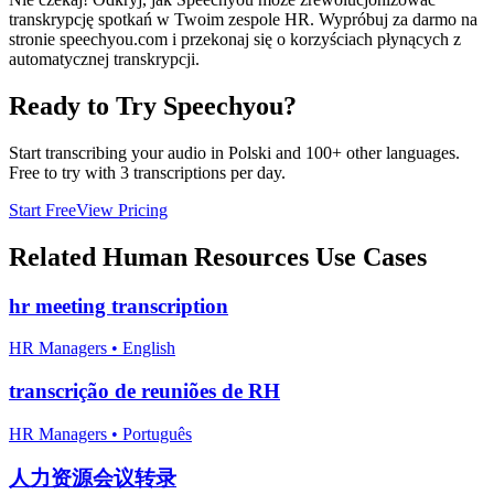
transkrypcję spotkań w Twoim zespole HR. Wypróbuj za darmo na
stronie speechyou.com i przekonaj się o korzyściach płynących z
automatycznej transkrypcji.
Ready to Try Speechyou?
Start transcribing your audio in
Polski
and 100+ other languages.
Free to try with 3 transcriptions per day.
Start Free
View Pricing
Related
Human Resources
Use Cases
hr meeting transcription
HR Managers
•
English
transcrição de reuniões de RH
HR Managers
•
Português
人力资源会议转录