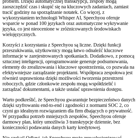
problem. Dzięki automatycznej transkrypcji, zespoły mogą
zaoszczędzić czas i skupić się na kluczowych zadaniach, zamiast
tracić godziny na sporządzanie notatek. Co więcej, z
wykorzystaniem technologii Whisper AI, Speechyou oferuje
wsparcie w ponad 100 językach oraz automatyczne wykrywanie
języka, co jest nieocenione w zróżnicowanych środowiskach
wielojęzycznych.
Korzyści z korzystania z Speechyou są liczne. Dzięki funkcji
przeszukiwania, użytkownicy mogą łatwo odnaleźć kluczowe
informacje w zarejestrowanych spotkaniach. Dodatkowo, z pomocą
sztucznej inteligencji, oprogramowanie generuje podsumowania,
elementy do zrealizowania i kluczowe spostrzeżenia, co pozwala na
efektywniejsze zarządzanie projektami. Współpraca zespołowa jest
również usprawniona dzięki możliwości tworzenia przestrzeni
roboczych, gdzie członkowie zespołu mogą współdzielić i
zarządzać dokumentami, a także ustalać uprawnienia dostępu.
Warto podkreślić, że Speechyou gwarantuje bezpieczeństwo danych
dzięki szyfrowaniu end-to-end i zgodności z normami SOC 2, co
czyni go idealnym rozwiązaniem dla firm dbających o prywatność.
W przypadku potrzeb mniejszych zespołów, Speechyou oferuje
darmowy plan, który umożliwia 3 transkrypcje dziennie, bez
konieczności podawania danych karty kredytowej.
Nie czekaj! Odkryj, jak Speechyou może zrewolucjonizować