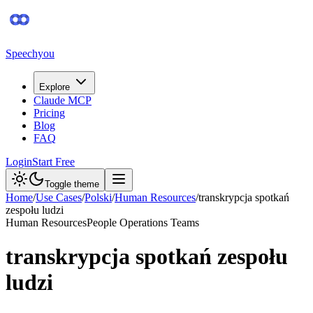
Speechyou
Explore
Claude MCP
Pricing
Blog
FAQ
Login
Start Free
Toggle theme
Home
/
Use Cases
/
Polski
/
Human Resources
/
transkrypcja spotkań
zespołu ludzi
Human Resources
People Operations Teams
transkrypcja spotkań zespołu
ludzi