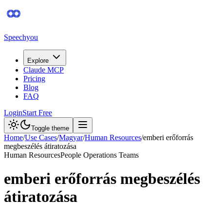
Speechyou
Explore
Claude MCP
Pricing
Blog
FAQ
Login
Start Free
Toggle theme
Home
/
Use Cases
/
Magyar
/
Human Resources
/
emberi erőforrás
megbeszélés átiratozása
Human Resources
People Operations Teams
emberi erőforrás megbeszélés
átiratozása