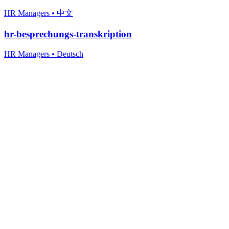
HR Managers
•
中文
hr-besprechungs-transkription
HR Managers
•
Deutsch