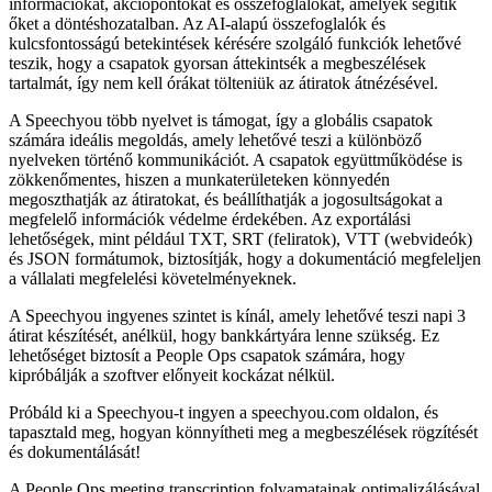
információkat, akciópontokat és összefoglalókat, amelyek segítik
őket a döntéshozatalban. Az AI-alapú összefoglalók és
kulcsfontosságú betekintések kérésére szolgáló funkciók lehetővé
teszik, hogy a csapatok gyorsan áttekintsék a megbeszélések
tartalmát, így nem kell órákat tölteniük az átiratok átnézésével.
A Speechyou több nyelvet is támogat, így a globális csapatok
számára ideális megoldás, amely lehetővé teszi a különböző
nyelveken történő kommunikációt. A csapatok együttműködése is
zökkenőmentes, hiszen a munkaterületeken könnyedén
megoszthatják az átiratokat, és beállíthatják a jogosultságokat a
megfelelő információk védelme érdekében. Az exportálási
lehetőségek, mint például TXT, SRT (feliratok), VTT (webvideók)
és JSON formátumok, biztosítják, hogy a dokumentáció megfeleljen
a vállalati megfelelési követelményeknek.
A Speechyou ingyenes szintet is kínál, amely lehetővé teszi napi 3
átirat készítését, anélkül, hogy bankkártyára lenne szükség. Ez
lehetőséget biztosít a People Ops csapatok számára, hogy
kipróbálják a szoftver előnyeit kockázat nélkül.
Próbáld ki a Speechyou-t ingyen a speechyou.com oldalon, és
tapasztald meg, hogyan könnyítheti meg a megbeszélések rögzítését
és dokumentálását!
A People Ops meeting transcription folyamatainak optimalizálásával