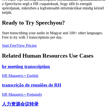
a Speechyou segít a HR csapatoknak, hogy időt és energiát
spóroljanak, miközben a legfontosabb információkat mindig kéznél
tartják.
Ready to Try Speechyou?
Start transcribing your audio in
Magyar
and 100+ other languages.
Free to try with 3 transcriptions per day.
Start Free
View Pricing
Related
Human Resources
Use Cases
hr meeting transcription
HR Managers
•
English
transcrição de reuniões de RH
HR Managers
•
Português
人力资源会议转录