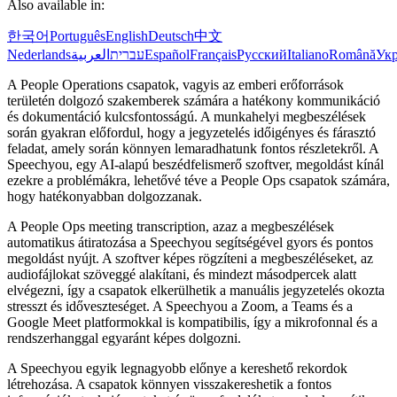
Also available in:
한국어
Português
English
Deutsch
中文
Nederlands
العربية
עברית
Español
Français
Русский
Italiano
Română
Укр
A People Operations csapatok, vagyis az emberi erőforrások
területén dolgozó szakemberek számára a hatékony kommunikáció
és dokumentáció kulcsfontosságú. A munkahelyi megbeszélések
során gyakran előfordul, hogy a jegyzetelés időigényes és fárasztó
feladat, amely során könnyen lemaradhatunk fontos részletekről. A
Speechyou, egy AI-alapú beszédfelismerő szoftver, megoldást kínál
ezekre a problémákra, lehetővé téve a People Ops csapatok számára,
hogy hatékonyabban dolgozzanak.
A People Ops meeting transcription, azaz a megbeszélések
automatikus átiratozása a Speechyou segítségével gyors és pontos
megoldást nyújt. A szoftver képes rögzíteni a megbeszéléseket, az
audiofájlokat szöveggé alakítani, és mindezt másodpercek alatt
elvégezni, így a csapatok elkerülhetik a manuális jegyzetelés okozta
stresszt és időveszteséget. A Speechyou a Zoom, a Teams és a
Google Meet platformokkal is kompatibilis, így a mikrofonnal és a
rendszerhanggal egyaránt képes dolgozni.
A Speechyou egyik legnagyobb előnye a kereshető rekordok
létrehozása. A csapatok könnyen visszakereshetik a fontos