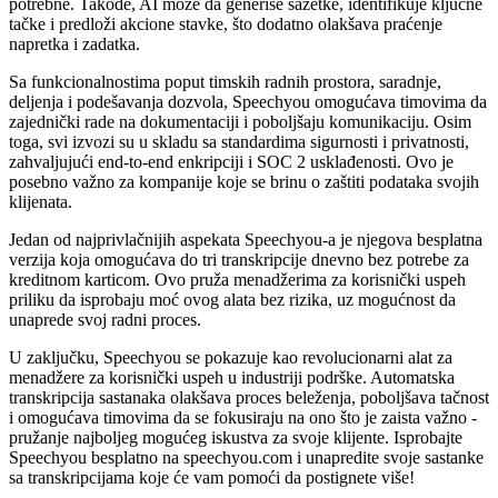
potrebne. Takođe, AI može da generiše sažetke, identifikuje ključne
tačke i predloži akcione stavke, što dodatno olakšava praćenje
napretka i zadatka.
Sa funkcionalnostima poput timskih radnih prostora, saradnje,
deljenja i podešavanja dozvola, Speechyou omogućava timovima da
zajednički rade na dokumentaciji i poboljšaju komunikaciju. Osim
toga, svi izvozi su u skladu sa standardima sigurnosti i privatnosti,
zahvaljujući end-to-end enkripciji i SOC 2 usklađenosti. Ovo je
posebno važno za kompanije koje se brinu o zaštiti podataka svojih
klijenata.
Jedan od najprivlačnijih aspekata Speechyou-a je njegova besplatna
verzija koja omogućava do tri transkripcije dnevno bez potrebe za
kreditnom karticom. Ovo pruža menadžerima za korisnički uspeh
priliku da isprobaju moć ovog alata bez rizika, uz mogućnost da
unaprede svoj radni proces.
U zaključku, Speechyou se pokazuje kao revolucionarni alat za
menadžere za korisnički uspeh u industriji podrške. Automatska
transkripcija sastanaka olakšava proces beleženja, poboljšava tačnost
i omogućava timovima da se fokusiraju na ono što je zaista važno -
pružanje najboljeg mogućeg iskustva za svoje klijente. Isprobajte
Speechyou besplatno na speechyou.com i unapredite svoje sastanke
sa transkripcijama koje će vam pomoći da postignete više!