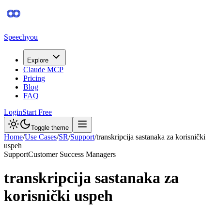
Speechyou
Explore
Claude MCP
Pricing
Blog
FAQ
Login
Start Free
Toggle theme
Home
/
Use Cases
/
SR
/
Support
/
transkripcija sastanaka za korisnički
uspeh
Support
Customer Success Managers
transkripcija sastanaka za
korisnički uspeh