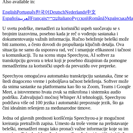
Also available in:
English
Português
한국어
Deutsch
Nederlands
中文
Español
العربية
Français
עברית
Italiano
Русский
Română
Українська
Ma
U svetu podrške, menadžeri za korisnički uspeh suočavaju se s
brojnim izazovima, posebno kada je reč o vođenju sastanaka i
dokumentovanju važnih informacija. Ručno beleženje beleški može
biti zamorno, a često dovodi do propuštanja ključnih detalja. Ova
situacija ne samo da usporava rad, već i smanjuje efikasnost i tačnost
u komunikaciji. Tu na scenu stupa Speechyou, AI softver za
transkripciju govora u tekst koji je posebno dizajniran da pomogne
menadžerima za korisnički uspeh da prevaziđu ove prepreke.
Speechyou omogućava automatsku transkripciju sastanaka, čime se
štedi dragoceno vreme i poboljšava tačnost beleženja. Softver može
da snima sastanke na platformama kao što su Zoom, Teams i Google
Meet, a istovremeno hvata zvuk sa mikrofona i sistemsku audio
podršku. Zahvaljujući moćnoj Whisper AI tehnologiji, Speechyou
podržava više od 100 jezika i automatski prepoznaje jezik, što ga
čini idealnim rešenjem za međunarodne timove.
Jedna od glavnih prednosti korišćenja Speechyou-a je mogućnost
kreiranja pretraživih zapisa. Umesto da troše vreme na prelistavanje
beleški, menadžeri mogu lako pronaći važne informacije koje su im