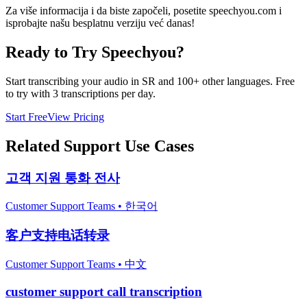
Za više informacija i da biste započeli, posetite speechyou.com i
isprobajte našu besplatnu verziju već danas!
Ready to Try Speechyou?
Start transcribing your audio in
SR
and 100+ other languages. Free
to try with 3 transcriptions per day.
Start Free
View Pricing
Related
Support
Use Cases
고객 지원 통화 전사
Customer Support Teams
•
한국어
客户支持电话转录
Customer Support Teams
•
中文
customer support call transcription