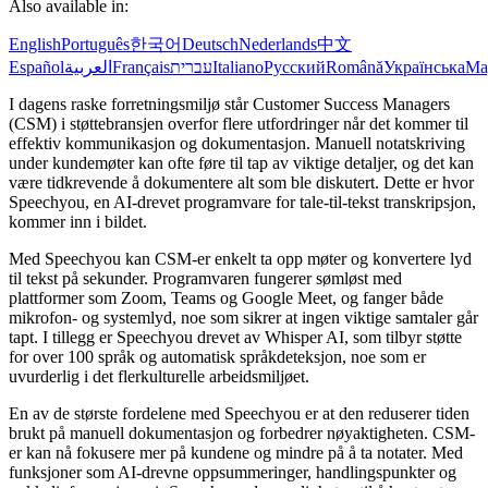
Also available in:
English
Português
한국어
Deutsch
Nederlands
中文
Español
العربية
Français
עברית
Italiano
Русский
Română
Українська
Ma
I dagens raske forretningsmiljø står Customer Success Managers
(CSM) i støttebransjen overfor flere utfordringer når det kommer til
effektiv kommunikasjon og dokumentasjon. Manuell notatskriving
under kundemøter kan ofte føre til tap av viktige detaljer, og det kan
være tidkrevende å dokumentere alt som ble diskutert. Dette er hvor
Speechyou, en AI-drevet programvare for tale-til-tekst transkripsjon,
kommer inn i bildet.
Med Speechyou kan CSM-er enkelt ta opp møter og konvertere lyd
til tekst på sekunder. Programvaren fungerer sømløst med
plattformer som Zoom, Teams og Google Meet, og fanger både
mikrofon- og systemlyd, noe som sikrer at ingen viktige samtaler går
tapt. I tillegg er Speechyou drevet av Whisper AI, som tilbyr støtte
for over 100 språk og automatisk språkdeteksjon, noe som er
uvurderlig i det flerkulturelle arbeidsmiljøet.
En av de største fordelene med Speechyou er at den reduserer tiden
brukt på manuell dokumentasjon og forbedrer nøyaktigheten. CSM-
er kan nå fokusere mer på kundene og mindre på å ta notater. Med
funksjoner som AI-drevne oppsummeringer, handlingspunkter og