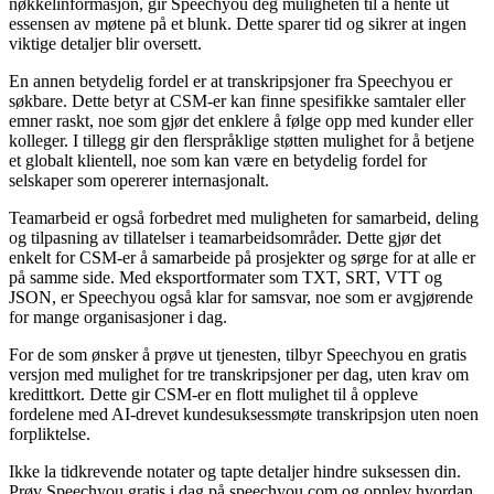
nøkkelinformasjon, gir Speechyou deg muligheten til å hente ut
essensen av møtene på et blunk. Dette sparer tid og sikrer at ingen
viktige detaljer blir oversett.
En annen betydelig fordel er at transkripsjoner fra Speechyou er
søkbare. Dette betyr at CSM-er kan finne spesifikke samtaler eller
emner raskt, noe som gjør det enklere å følge opp med kunder eller
kolleger. I tillegg gir den flerspråklige støtten mulighet for å betjene
et globalt klientell, noe som kan være en betydelig fordel for
selskaper som opererer internasjonalt.
Teamarbeid er også forbedret med muligheten for samarbeid, deling
og tilpasning av tillatelser i teamarbeidsområder. Dette gjør det
enkelt for CSM-er å samarbeide på prosjekter og sørge for at alle er
på samme side. Med eksportformater som TXT, SRT, VTT og
JSON, er Speechyou også klar for samsvar, noe som er avgjørende
for mange organisasjoner i dag.
For de som ønsker å prøve ut tjenesten, tilbyr Speechyou en gratis
versjon med mulighet for tre transkripsjoner per dag, uten krav om
kredittkort. Dette gir CSM-er en flott mulighet til å oppleve
fordelene med AI-drevet kundesuksessmøte transkripsjon uten noen
forpliktelse.
Ikke la tidkrevende notater og tapte detaljer hindre suksessen din.
Prøv Speechyou gratis i dag på speechyou.com og opplev hvordan