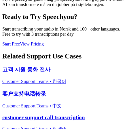
AI kan transformere måten du jobber på i støttebransjen.
Ready to Try Speechyou?
Start transcribing your audio in
Norsk
and 100+ other languages.
Free to try with 3 transcriptions per day.
Start Free
View Pricing
Related
Support
Use Cases
고객 지원 통화 전사
Customer Support Teams
•
한국어
客户支持电话转录
Customer Support Teams
•
中文
customer support call transcription
Customer Support Teams
•
English