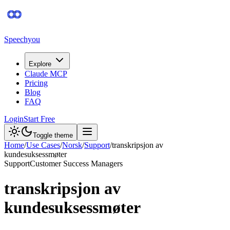
Speechyou
Explore
Claude MCP
Pricing
Blog
FAQ
Login
Start Free
Toggle theme
Home
/
Use Cases
/
Norsk
/
Support
/
transkripsjon av
kundesuksessmøter
Support
Customer Success Managers
transkripsjon av
kundesuksessmøter