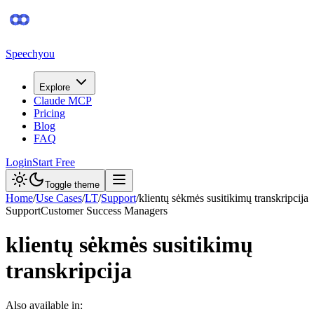
Speechyou
Explore
Claude MCP
Pricing
Blog
FAQ
Login
Start Free
Toggle theme
Home
/
Use Cases
/
LT
/
Support
/
klientų sėkmės susitikimų transkripcija
Support
Customer Success Managers
klientų sėkmės susitikimų
transkripcija
Also available in: