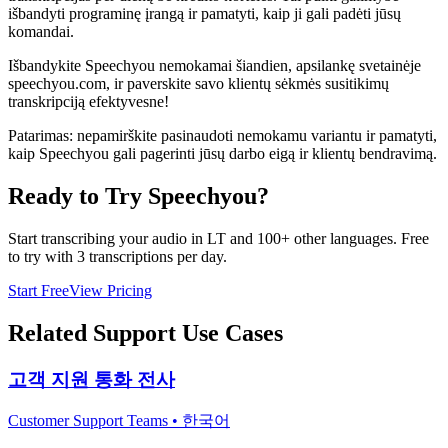
išbandyti programinę įrangą ir pamatyti, kaip ji gali padėti jūsų
komandai.
Išbandykite Speechyou nemokamai šiandien, apsilankę svetainėje
speechyou.com, ir paverskite savo klientų sėkmės susitikimų
transkripciją efektyvesne!
Patarimas: nepamirškite pasinaudoti nemokamu variantu ir pamatyti,
kaip Speechyou gali pagerinti jūsų darbo eigą ir klientų bendravimą.
Ready to Try Speechyou?
Start transcribing your audio in
LT
and 100+ other languages. Free
to try with 3 transcriptions per day.
Start Free
View Pricing
Related
Support
Use Cases
고객 지원 통화 전사
Customer Support Teams
•
한국어