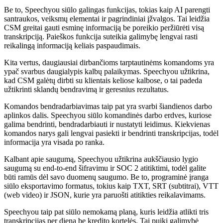
Be to, Speechyou siūlo galingas funkcijas, tokias kaip AI parengti
santraukos, veiksmų elementai ir pagrindiniai įžvalgos. Tai leidžia
CSM greitai gauti esminę informaciją be poreikio peržiūrėti visą
transkripciją. Paieškos funkcija suteikia galimybę lengvai rasti
reikalingą informaciją keliais paspaudimais.
Kita vertus, daugiausiai dirbančioms tarptautinėms komandoms yra
ypač svarbus daugialypis kalbų palaikymas. Speechyou užtikrina,
kad CSM galėtų dirbti su klientais keliose kalbose, o tai padeda
užtikrinti sklandų bendravimą ir geresnius rezultatus.
Komandos bendradarbiavimas taip pat yra svarbi šiandienos darbo
aplinkos dalis. Speechyou siūlo komandinės darbo erdves, kuriose
galima bendrinti, bendradarbiauti ir nustatyti leidimus. Kiekvienas
komandos narys gali lengvai pasiekti ir bendrinti transkripcijas, todėl
informacija yra visada po ranka.
Kalbant apie saugumą, Speechyou užtikrina aukščiausio lygio
saugumą su end-to-end šifravimu ir SOC 2 atitiktimi, todėl galite
būti ramūs dėl savo duomenų saugumo. Be to, programinė įranga
siūlo eksportavimo formatus, tokius kaip TXT, SRT (subtitrai), VTT
(web video) ir JSON, kurie yra paruošti atitikties reikalavimams.
Speechyou taip pat siūlo nemokamą planą, kuris leidžia atlikti tris
transkripcijas per dieną be kredito kortelės. Tai puiki galimybė