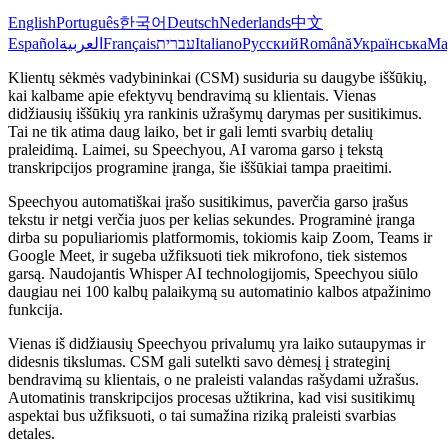
English
Português
한국어
Deutsch
Nederlands
中文
Español
العربية
Français
עברית
Italiano
Русский
Română
Українська
Ma
Klientų sėkmės vadybininkai (CSM) susiduria su daugybe iššūkių,
kai kalbame apie efektyvų bendravimą su klientais. Vienas
didžiausių iššūkių yra rankinis užrašymų darymas per susitikimus.
Tai ne tik atima daug laiko, bet ir gali lemti svarbių detalių
praleidimą. Laimei, su Speechyou, AI varoma garso į tekstą
transkripcijos programine įranga, šie iššūkiai tampa praeitimi.
Speechyou automatiškai įrašo susitikimus, paverčia garso įrašus
tekstu ir netgi verčia juos per kelias sekundes. Programinė įranga
dirba su populiariomis platformomis, tokiomis kaip Zoom, Teams ir
Google Meet, ir sugeba užfiksuoti tiek mikrofono, tiek sistemos
garsą. Naudojantis Whisper AI technologijomis, Speechyou siūlo
daugiau nei 100 kalbų palaikymą su automatinio kalbos atpažinimo
funkcija.
Vienas iš didžiausių Speechyou privalumų yra laiko sutaupymas ir
didesnis tikslumas. CSM gali sutelkti savo dėmesį į strateginį
bendravimą su klientais, o ne praleisti valandas rašydami užrašus.
Automatinis transkripcijos procesas užtikrina, kad visi susitikimų
aspektai bus užfiksuoti, o tai sumažina riziką praleisti svarbias
detales.