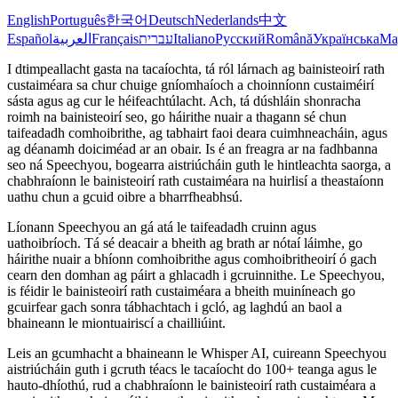
English
Português
한국어
Deutsch
Nederlands
中文
Español
العربية
Français
עברית
Italiano
Русский
Română
Українська
Ma
I dtimpeallacht gasta na tacaíochta, tá ról lárnach ag bainisteoirí rath
custaiméara sa chur chuige gníomhaíoch a choinníonn custaiméirí
sásta agus ag cur le héifeachtúlacht. Ach, tá dúshláin shonracha
roimh na bainisteoirí seo, go háirithe nuair a thagann sé chun
taifeadadh comhoibrithe, ag tabhairt faoi deara cuimhneacháin, agus
ag déanamh doiciméad ar an obair. Is é an freagra ar na fadhbanna
seo ná Speechyou, bogearra aistriúcháin guth le hintleachta saorga, a
chabhraíonn le bainisteoirí rath custaiméara na huirlisí a theastaíonn
uathu chun a gcuid oibre a bharrfheabhsú.
Líonann Speechyou an gá atá le taifeadadh cruinn agus
uathoibríoch. Tá sé deacair a bheith ag brath ar nótaí láimhe, go
háirithe nuair a bhíonn comhoibrithe agus comhoibritheoirí ó gach
cearn den domhan ag páirt a ghlacadh i gcruinnithe. Le Speechyou,
is féidir le bainisteoirí rath custaiméara a bheith muiníneach go
gcuirfear gach sonra tábhachtach i gcló, ag laghdú an baol a
bhaineann le miontuairiscí a chailliúint.
Leis an gcumhacht a bhaineann le Whisper AI, cuireann Speechyou
aistriúcháin guth i gcruth téacs le tacaíocht do 100+ teanga agus le
hauto-dhíothú, rud a chabhraíonn le bainisteoirí rath custaiméara a