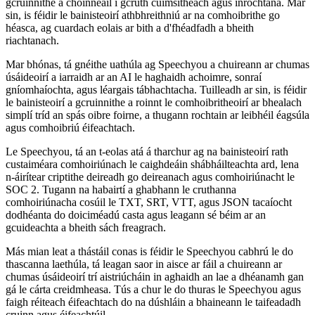
gcruinnithe a choinneáil i gcruth cuimsitheach agus inrochtana. Mar
sin, is féidir le bainisteoirí athbhreithniú ar na comhoibrithe go
héasca, ag cuardach eolais ar bith a d'fhéadfadh a bheith
riachtanach.
Mar bhónas, tá gnéithe uathúla ag Speechyou a chuireann ar chumas
úsáideoirí a iarraidh ar an AI le haghaidh achoimre, sonraí
gníomhaíochta, agus léargais tábhachtacha. Tuilleadh ar sin, is féidir
le bainisteoirí a gcruinnithe a roinnt le comhoibritheoirí ar bhealach
simplí tríd an spás oibre foirne, a thugann rochtain ar leibhéil éagsúla
agus comhoibriú éifeachtach.
Le Speechyou, tá an t-eolas atá á tharchur ag na bainisteoirí rath
custaiméara comhoiriúnach le caighdeáin shábháilteachta ard, lena
n-áirítear criptithe deireadh go deireanach agus comhoiriúnacht le
SOC 2. Tugann na habairtí a ghabhann le cruthanna
comhoiriúnacha cosúil le TXT, SRT, VTT, agus JSON tacaíocht
dodhéanta do doiciméadú casta agus leagann sé béim ar an
gcuideachta a bheith sách freagrach.
Más mian leat a thástáil conas is féidir le Speechyou cabhrú le do
thascanna laethúla, tá leagan saor in aisce ar fáil a chuireann ar
chumas úsáideoirí trí aistriúcháin in aghaidh an lae a dhéanamh gan
gá le cárta creidmheasa. Tús a chur le do thuras le Speechyou agus
faigh réiteach éifeachtach do na dúshláin a bhaineann le taifeadadh
cruinn agus éifeachtúil.