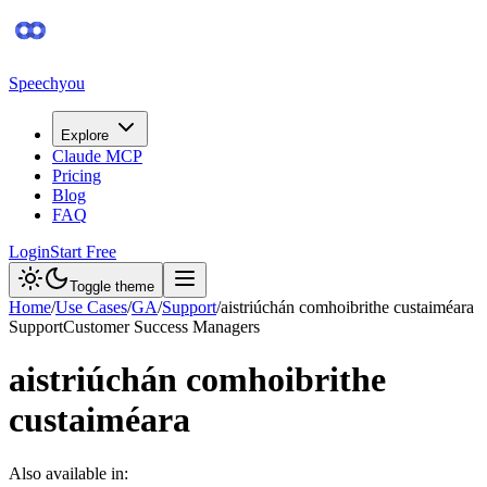
Speechyou
Explore
Claude MCP
Pricing
Blog
FAQ
Login
Start Free
Toggle theme
Home
/
Use Cases
/
GA
/
Support
/
aistriúchán comhoibrithe custaiméara
Support
Customer Success Managers
aistriúchán comhoibrithe
custaiméara
Also available in: