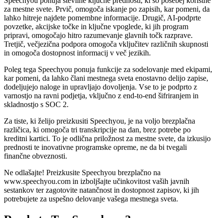
Speechyou ponuja številne ključne prednosti, ki so posebej koristne
za mestne svete. Prvič, omogoča iskanje po zapisih, kar pomeni, da
lahko hitreje najdete pomembne informacije. Drugič, AI-podprte
povzetke, akcijske točke in ključne vpoglede, ki jih program
pripravi, omogočajo hitro razumevanje glavnih točk razprave.
Tretjič, večjezična podpora omogoča vključitev različnih skupnosti
in omogoča dostopnost informacij v več jezikih.
Poleg tega Speechyou ponuja funkcije za sodelovanje med ekipami,
kar pomeni, da lahko člani mestnega sveta enostavno delijo zapise,
dodeljujejo naloge in upravljajo dovoljenja. Vse to je podprto z
varnostjo na ravni podjetja, vključno z end-to-end šifriranjem in
skladnostjo s SOC 2.
Za tiste, ki želijo preizkusiti Speechyou, je na voljo brezplačna
različica, ki omogoča tri transkripcije na dan, brez potrebe po
kreditni kartici. To je odlična priložnost za mestne svete, da izkusijo
prednosti te inovativne programske opreme, ne da bi tvegali
finančne obveznosti.
Ne odlašajte! Preizkusite Speechyou brezplačno na
www.speechyou.com in izboljšajte učinkovitost vaših javnih
sestankov ter zagotovite natančnost in dostopnost zapisov, ki jih
potrebujete za uspešno delovanje vašega mestnega sveta.