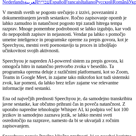
Nederlands
العربية
עברית
Español
Français
Italiano
Русский
Română
Укр
V mestnih svetih se pogosto srečujejo z izzivi, povezanimi z
dokumentiranjem javnih sestankov. Ročno zapisovanje opomb je
lahko zamudno in natančnost pogosto trpi zaradi hitrega tempa
razprav. Mnoge pomembne podrobnosti se lahko izgubijo, kar vodi
do nepopolnih zapisov in nejasnosti. Vendar pa lahko s pomočjo
umetne inteligence in programske opreme za prepis govora, kot je
Speechyou, mestni sveti poenostavijo ta proces in izboljšajo
učinkovitost svojih aktivnosti.
Speechyou je napreden AI-powered sistem za prepis govora, ki
omogoča hitro in natančno pretvorbo zvoka v besedilo. Ta
programska oprema deluje z različnimi platformami, kot so Zoom,
Teams in Google Meet, in zajame tako mikrofon kot tudi sistemski
zvok, kar pomeni, da lahko brez težav zajame vse relevantne
informacije med sestanki.
Ena od največjih prednosti Speechyou je, da samodejno transkribira
javne sestanke, kar občutno prihrani čas in poveča natančnost. Z
uporabo napredne tehnologije Whisper AI, ki podpira več kot 100
jezikov in samodejno zaznava jezik, se lahko mestni sveti
osredotočijo na razprave, namesto da bi se ukvarjali z ročnim
zapisovanjem.