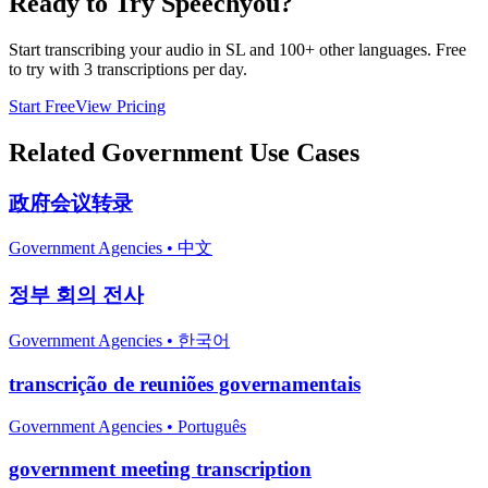
Ready to Try Speechyou?
Start transcribing your audio in
SL
and 100+ other languages. Free
to try with 3 transcriptions per day.
Start Free
View Pricing
Related
Government
Use Cases
政府会议转录
Government Agencies
•
中文
정부 회의 전사
Government Agencies
•
한국어
transcrição de reuniões governamentais
Government Agencies
•
Português
government meeting transcription