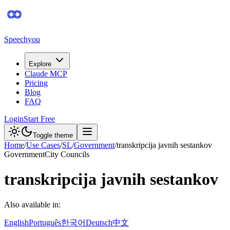
Speechyou
Explore
Claude MCP
Pricing
Blog
FAQ
Login
Start Free
Toggle theme
Home
/
Use Cases
/
SL
/
Government
/
transkripcija javnih sestankov
Government
City Councils
transkripcija javnih sestankov
Also available in:
English
Português
한국어
Deutsch
中文