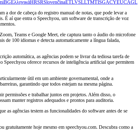
mi
BG
Ελληνικά
HR
SR
Slovenčina
ET
LV
SL
LT
MT
IS
GA
CY
EU
CA
GL
m a dor de cabeça do registro manual de notas, que pode levar a
s. É aí que entra o Speechyou, um software de transcrição de voz
umentos.
Zoom, Teams e Google Meet, ele captura tanto o áudio do microfone
s de 100 idiomas e detecta automaticamente a língua falada,
ição automática, as agências podem se livrar da tediosa tarefa de
o Speechyou oferece recursos de inteligência artificial que permitem
particularmente útil em um ambiente governamental, onde a
 barreiras, garantindo que todos estejam na mesma página.
ir permissões e trabalhar juntos em projetos. Além disso, o
am manter registros adequados e prontos para auditoria.
que as agências testem as funcionalidades do software antes de se
chyou gratuitamente hoje mesmo em speechyou.com. Descubra como a