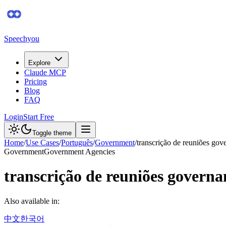
Speechyou
Explore
Claude MCP
Pricing
Blog
FAQ
Login
Start Free
Toggle theme
Home
/
Use Cases
/
Português
/
Government
/
transcrição de reuniões gov
Government
Government Agencies
transcrição de reuniões govern
Also available in:
中文
한국어