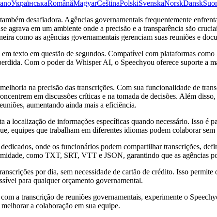
iano
Українська
Română
Magyar
Čeština
Polski
Svenska
Norsk
Dansk
Suo
s também desafiadora. Agências governamentais frequentemente enfrenta
e agrava em um ambiente onde a precisão e a transparência são cruciai
a maneira como as agências governamentais gerenciam suas reuniões e doc
 em texto em questão de segundos. Compatível com plataformas como 
erdida. Com o poder da Whisper AI, o Speechyou oferece suporte a mai
horia na precisão das transcrições. Com sua funcionalidade de transcr
oncentrem em discussões críticas e na tomada de decisões. Além disso, 
 reuniões, aumentando ainda mais a eficiência.
ita a localização de informações específicas quando necessário. Isso é 
íngue, equipes que trabalham em diferentes idiomas podem colaborar sem
dedicados, onde os funcionários podem compartilhar transcrições, defin
midade, como TXT, SRT, VTT e JSON, garantindo que as agências poss
nscrições por dia, sem necessidade de cartão de crédito. Isso permite 
sível para qualquer orçamento governamental.
ida com a transcrição de reuniões governamentais, experimente o Spee
 melhorar a colaboração em sua equipe.