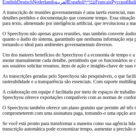
English
Deutsch
Nederlands
العربية
Español
עברית
Français
Русский
Ital
A transcrição de reuniões governamentais é uma tarefa essencial, ma
detalhes perdidos e documentação que consome tempo. Essa situação s
para texto, alimentado por inteligência artificial, que revoluciona 
O Speechyou não apenas grava reuniões, mas também converte áudio
quanto o áudio do sistema, garantindo que nenhuma informação seja p
tornando-o ideal para ambientes governamentais diversos.
Um dos maiores benefícios do Speechyou é a economia de tempo e a mel
anotar manualmente cada detalhe, permitindo que os funcionários se c
aos usuários solicitar resumos, itens de ação e insights-chave de suas
As transcrições geradas pelo Speechyou são pesquisáveis, o que facil
rastreabilidade e a transparência são essenciais. Com suporte multil
A colaboração em equipe é facilitada por meio de espaços de trabalho 
Speechyou oferece exportações compatíveis com as normas de confor
O Speechyou também oferece um plano gratuito que permite até três tra
comprometerem com uma assinatura paga, tornando-o uma opção aces
Se você está pronto para transformar a maneira como sua agência l
transcrição automática pode economizar tempo, aumentar a precisão e