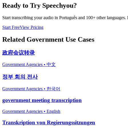
Ready to Try Speechyou?
Start transcribing your audio in
Português
and 100+ other languages. Fr
Start Free
View Pricing
Related
Government
Use Cases
政府会议转录
Government Agencies
•
中文
정부 회의 전사
Government Agencies
•
한국어
government meeting transcription
Government Agencies
•
English
Transkription von Regierungssitzungen