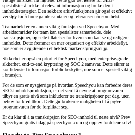
viktige innsikter fra møtene. Dette gjør det lettere for SEO-
spesialister å trekke ut relevant informasjon og bruke den i
innholdsstrategier. Den søkbare arkivfunksjonen gir også et effektivt
verktøy for å finne gamle samtaler og referanser når som helst.
Teamarbeid er en annen viktig funksjon ved Speechyou. Med
arbeidsområder for team kan spesialister samarbeide, dele
transkripsjoner, og sette tillatelser for hvem som kan se og redigere
innholdet. Dette fremmer en mer organisert og effektiv arbeidsflyt,
noe som er avgjørende i et hektisk markedsføringsmiljø.
Sikkerhet er også en prioritet for Speechyou, med enterprise-grade
sikkerhet, end-to-end kryptering og SOC 2 samsvar. Dette sikrer at
konfidensiell informasjon forblir beskyttet, noe som er spesielt viktig
i bransjen.
For de som er nysgjerrige på hvordan Speechyou kan forbedre deres
SEO-innholdsproduksjon, er det verdt å nevne at programvaren
tilbyr en gratis nivå som inkluderer tre transkripsjoner per dag, uten
behov for kredittkort. Dette gir brukerne muligheten til å prøve
programvaren før de forplikter seg.
Er du klar til å ta transkripsjon for SEO-innhold til neste nivå? Prøv
Speechyou gratis i dag på speechyou.com og opplev fordelene selv!