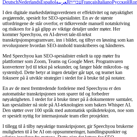
Deutsch
Nederlands
Español
العربية
עברית
Français
Italiano
Русский
Ro
I den digitale markedsføringsverdenen er effektivitet og nøyaktighet
avgjørende, spesielt for SEO-spesialister. En av de største
utfordringene de står overfor, er tidkrevende manuell notatskriving
og risikoen for å gå glipp av viktige detaljer under møter. Her
kommer Speechyou, en AI-drevet tale-til-tekst
transkripsjonsprogramvare, inn i bildet, og tilbyr en løsning som kan
revolusjonere hvordan SEO-innhold transkriberes og håndteres.
Med Speechyou kan SEO-spesialister enkelt ta opp møter fra
plattformer som Zoom, Teams og Google Meet. Programvaren
konverterer lyd til tekst på sekunder, og fanger både mikrofon- og
systemlyd. Dette betyr at ingen detaljer går tapt, og teamet kan
fokusere på å utvikle strategier i stedet for å bruke tid på notater.
En av de mest fremtredende fordelene med Speechyou er den
automatiske transkripsjonen som sparer tid og forbedrer
nøyaktigheten. I stedet for å bruke timer på å dokumentere samtaler,
kan spesialister nå stole på AI-teknologien som bakers Whisper AI.
Den støtter over 100 språk med automatisk språkdeteksjon, noe som
er spesielt nyttig for internasjonale team eller prosjekter.
I tillegg til å tilby nøyaktige transkripsjoner, gir Speechyou brukerne
muligheten til å be AI om oppsummeringer, handlingspunkter og