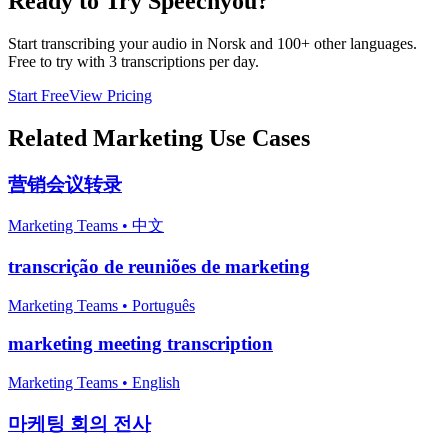
Ready to Try Speechyou?
Start transcribing your audio in
Norsk
and 100+ other languages.
Free to try with 3 transcriptions per day.
Start Free
View Pricing
Related
Marketing
Use Cases
营销会议转录
Marketing Teams
•
中文
transcrição de reuniões de marketing
Marketing Teams
•
Português
marketing meeting transcription
Marketing Teams
•
English
마케팅 회의 전사