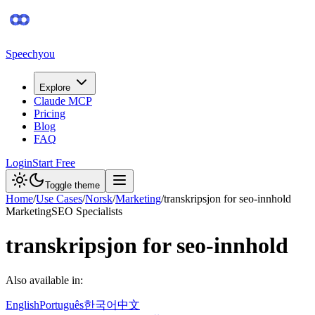
Speechyou
Explore
Claude MCP
Pricing
Blog
FAQ
Login
Start Free
Toggle theme
Home
/
Use Cases
/
Norsk
/
Marketing
/
transkripsjon for seo-innhold
Marketing
SEO Specialists
transkripsjon for seo-innhold
Also available in:
English
Português
한국어
中文