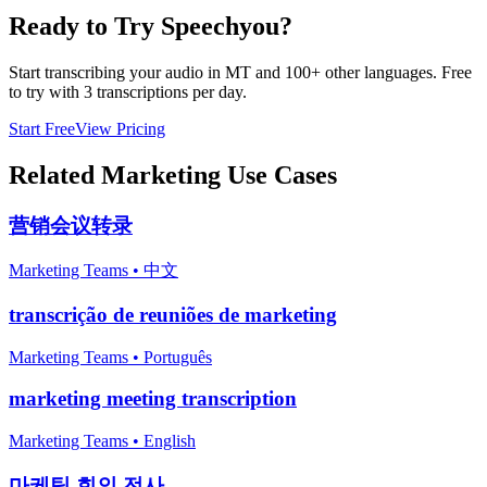
Ready to Try Speechyou?
Start transcribing your audio in
MT
and 100+ other languages. Free
to try with 3 transcriptions per day.
Start Free
View Pricing
Related
Marketing
Use Cases
营销会议转录
Marketing Teams
•
中文
transcrição de reuniões de marketing
Marketing Teams
•
Português
marketing meeting transcription
Marketing Teams
•
English
마케팅 회의 전사