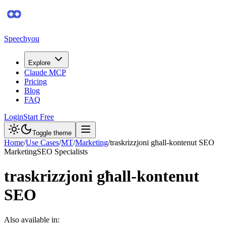
Speechyou
Explore
Claude MCP
Pricing
Blog
FAQ
Login
Start Free
Toggle theme
Home
/
Use Cases
/
MT
/
Marketing
/
traskrizzjoni għall-kontenut SEO
Marketing
SEO Specialists
traskrizzjoni għall-kontenut
SEO
Also available in: