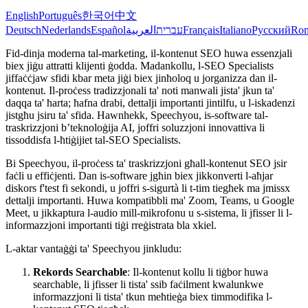
English
Português
한국어
中文
Deutsch
Nederlands
Español
العربية
עברית
Français
Italiano
Русский
Ro
Fid-dinja moderna tal-marketing, il-kontenut SEO huwa essenzjali
biex jiġu attratti klijenti ġodda. Madankollu, l-SEO Specialists
jiffaċċjaw sfidi kbar meta jiġi biex jinħoloq u jorganizza dan il-
kontenut. Il-proċess tradizzjonali ta' noti manwali jista' jkun ta'
daqqa ta' ħarta; ħafna drabi, dettalji importanti jintilfu, u l-iskadenzi
jistgħu jsiru ta' sfida. Hawnhekk, Speechyou, is-software tal-
traskrizzjoni b’teknoloġija AI, joffri soluzzjoni innovattiva li
tissoddisfa l-ħtiġijiet tal-SEO Specialists.
Bi Speechyou, il-proċess ta' traskrizzjoni għall-kontenut SEO jsir
faċli u effiċjenti. Dan is-software jgħin biex jikkonverti l-aħjar
diskors f'test fi sekondi, u joffri s-sigurtà li t-tim tiegħek ma jmissx
dettalji importanti. Huwa kompatibbli ma' Zoom, Teams, u Google
Meet, u jikkaptura l-audio mill-mikrofonu u s-sistema, li jfisser li l-
informazzjoni importanti tiġi rreġistrata bla xkiel.
L-aktar vantaġġi ta' Speechyou jinkludu:
Rekords Searchable
: Il-kontenut kollu li tiġbor huwa
searchable, li jfisser li tista' ssib faċilment kwalunkwe
informazzjoni li tista' tkun meħtieġa biex timmodifika l-