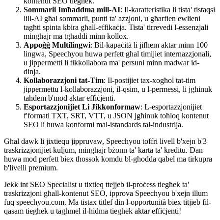
kontenut SEO tiegħek.
Sommarii Imħaddma mill-AI
: Il-karatteristika li tista' tistaqsi
lill-AI għal sommarii, punti ta' azzjoni, u għarfien ewlieni
tagħti spinta kbira għall-effikaċja. Tista' tirrevedi l-essenzjali
mingħajr ma tgħaddi minn kollox.
Appoġġ Multilingwi
: Bil-kapaċità li jifhem aktar minn 100
lingwa, Speechyou huwa perfett għal timijiet internazzjonali,
u jippermetti li tikkollabora ma' persuni minn madwar id-
dinja.
Kollaborazzjoni tat-Tim
: Il-postijiet tax-xogħol tat-tim
jippermettu l-kollaborazzjoni, il-qsim, u l-permessi, li jgħinuk
taħdem b'mod aktar effiċjenti.
Esportazzjonijiet Li Jikkonformaw
: L-esportazzjonijiet
f'formati TXT, SRT, VTT, u JSON jgħinuk toħloq kontenut
SEO li huwa konformi mal-istandards tal-industrija.
Għal dawk li jixtiequ jippruvaw, Speechyou toffri livell b'xejn b'3
traskrizzjonijiet kuljum, mingħajr bżonn ta' karta ta' kreditu. Dan
huwa mod perfett biex tħossok komdu bl-għodda qabel ma tirkupra
b'livelli premium.
Jekk int SEO Specialist u tixtieq ttejjeb il-proċess tiegħek ta'
traskrizzjoni għall-kontenut SEO, ipprova Speechyou b'xejn illum
fuq speechyou.com. Ma tistax titlef din l-opportunità biex titjieb fil-
qasam tiegħek u tagħmel il-ħidma tiegħek aktar effiċjenti!