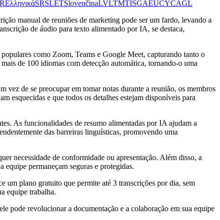
R
Ελληνικά
SR
SL
ET
Slovenčina
LV
LT
MT
IS
GA
EU
CY
CA
GL
crição manual de reuniões de marketing pode ser um fardo, levando a
nscrição de áudio para texto alimentado por IA, se destaca,
s populares como Zoom, Teams e Google Meet, capturando tanto o
a mais de 100 idiomas com detecção automática, tornando-o uma
Em vez de se preocupar em tomar notas durante a reunião, os membros
jam esquecidas e que todos os detalhes estejam disponíveis para
ntes. As funcionalidades de resumo alimentadas por IA ajudam a
ependentemente das barreiras linguísticas, promovendo uma
er necessidade de conformidade ou apresentação. Além disso, a
da equipe permaneçam seguras e protegidas.
 um plano gratuito que permite até 3 transcrições por dia, sem
a equipe trabalha.
le pode revolucionar a documentação e a colaboração em sua equipe