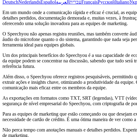
Deutsch
Nederlands
Español
العربية
עברית
Français
Русский
Italiano
Укр
Em um mundo onde a comunicação rápida e eficaz é crucial, as equipe
detalhes perdidos, documentação demorada e, muitas vezes, à frustra
oferecendo uma solução inovadora para as equipes de marketing.
O Speechyou não apenas registra reuniões, mas também converte áud
áudio do microfone quanto o do sistema, garantindo que nada seja p
ferramenta ideal para equipes globais.
Um dos principais benefícios do Speechyou é a sua capacidade de ec
da equipe podem se concentrar na discussão, sabendo que tudo será tr
referência futura.
Além disso, o Speechyou oferece registros pesquisáveis, permitindo 
extrair ações e insights chave, otimizando a produtividade da equipe
comunicação mais eficaz entre os membros da equipe.
As exportações em formatos como TXT, SRT (legendas), VTT (vídeo 
segurança de nível empresarial do Speechyou, com criptografia de p
Para as equipes de marketing que estão começando ou que desejam expe
necessidade de cartão de crédito. É uma ótima maneira de ver como a 
Não perca tempo com anotações manuais e detalhes perdidos. Experi
de marketing.