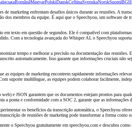
аїнська
Română
Magyar
Polski
Dansk
Čeština
Svenska
Norsk
Suomi
BG
H
s de marketing enfrentam desafios únicos durante as reuniões. A trans
ção dos membros da equipe. É aqui que o Speechyou, um software de tra
io em texto em questão de segundos. Ele é compatível com plataforma
erdido. Com a tecnologia avançada do Whisper AI, o Speechyou suport
onomizar tempo e melhorar a precisão na documentação das reuniões. 
anscrito automaticamente. Isso garante que informações cruciais não se
que as equipes de marketing encontrem rapidamente informações releva
. Com suporte multilíngue, as equipes podem colaborar facilmente, ind
web) e JSON garantem que os documentos estejam prontos para qualqu
onta a ponta e conformidade com a SOC 2, garante que as informações 
rimentar os benefícios da transcrição automática, o Speechyou oferece
transcrição de reuniões de marketing pode transformar a forma como su
mente o Speechyou gratuitamente em speechyou.com e descubra como e