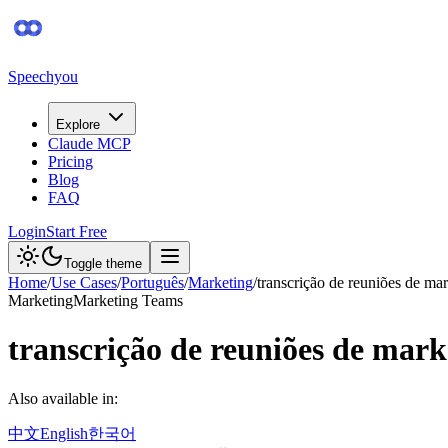
Speechyou
Explore
Claude MCP
Pricing
Blog
FAQ
Login
Start Free
Toggle theme
Home
/
Use Cases
/
Português
/
Marketing
/
transcrição de reuniões de ma
Marketing
Marketing Teams
transcrição de reuniões de mark
Also available in:
中文
English
한국어