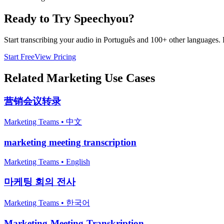
Ready to Try Speechyou?
Start transcribing your audio in
Português
and 100+ other languages. Fr
Start Free
View Pricing
Related
Marketing
Use Cases
营销会议转录
Marketing Teams
•
中文
marketing meeting transcription
Marketing Teams
•
English
마케팅 회의 전사
Marketing Teams
•
한국어
Marketing-Meeting-Transkription