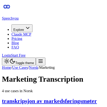
Speechyou
Explore
Claude MCP
Pricing
Blog
FAQ
Login
Start Free
Toggle theme
Home
/
Use Cases
/
Norsk
/
Marketing
Marketing
Transcription
4
use case
s
in
Norsk
transkripsjon av markedsføringsmøter