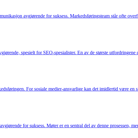
unikasjon avgjørende for suksess. Markedsføringsteam står ofte overfo
gjørende, spesielt for SEO-spesialister. En av de største utfordringene d
edsføringen. For sosiale medier-ansvarlige kan det imidlertid være en st
avgjørende for suksess. Møter er en sentral del av denne prosessen, me