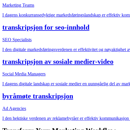
Marketing Teams
I dagens konkurransedyktige markedsføringslandskap er effektiv komm
transkripsjon for seo-innhold
SEO Specialists
I den digitale markedsføringsverdenen er effektivitet og nøyaktighet av
transkripsjon av sosiale medier-video
Social Media Managers
I dagens digitale landskap er sosiale medier en uunngåelig del av mark
byråmøte transkripsjon
Ad Agencies
I den hektiske verdenen av reklamebyråer er effektiv kommunikasjon 