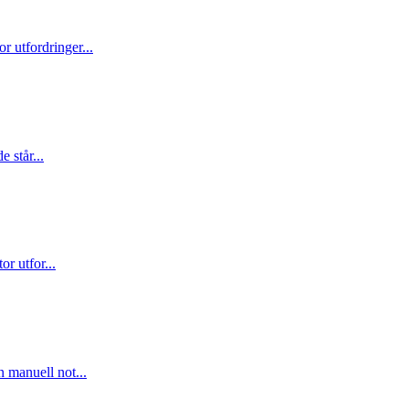
r utfordringer
...
e står
...
or utfor
...
n manuell not
...