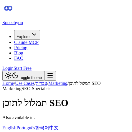
Speechyou
Explore
Claude MCP
Pricing
Blog
FAQ
Login
Start Free
Toggle theme
תמלול לתוכן SEO
/
Marketing
/
עברית
/
Use Cases
/
Home
Marketing
SEO Specialists
תמלול לתוכן SEO
Also available in:
English
Português
한국어
中文