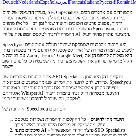
M
Română
Русский
Italiano
Français
العربية
Español
Nederlands
Deutsch
בעידן הדיגיטלי של היום, SEO Specialists מתמודדים עם אתגרים רבים,
במיוחד כאשר מדובר בניהול תכנים ובתהליך התיעוד. רשימות הערות
ידניות, פספוס פרטים חשובים ותיעוד שגוזל זמן רב – כל אלו מהווים
מכשולים בעבודתם היומיומית. כאן נכנסת לתמונה Speechyou, תוכנת
ההמרה לדיבור לטקסט המופעלת על ידי AI, המציעה פתרון מהיר ויעיל.
Speechyou היא תוכנה מהפכנית שמספקת שירותי תמלול אוטומטיים
למפגשים, המרה מהירה של אודיו לטקסט, ואף תרגום מיידי בשפות רבות.
עם תמיכה ב-Zoom, Teams ו-Google Meet, היא מצליחה לתפוס הן את
הקול מהמיקרופון והן את הקול מהמערכת, מה שמבטיח כי כל פרט חשוב
יישמר.
אחת הבעיות המרכזיות שה-SEO Specialists נתקלים בהן היא הזמן
שדרוש להם לתעד את המידע שנאמר במפגשים ובסדנאות. Speechyou
מציעה פתרון אוטומטי שמפחית את צורך בתיעוד ידני. באמצעות
אלגוריתם Whisper AI, התוכנה מבטיחה דיוק גבוה בהמרת דיבור
לטקסט, מה שמוביל לחיסכון משמעותי בזמן.
היתרונות של Speechyou הם רבים:
תיעוד ניתן לחיפוש
– כל ההקלטות וההמרות נשמרות בטקסט
נגיש, מה שמקל על מציאת מידע חשוב כאשר צריך.
– פיצ'ר ייחודי המאפשר ל-SEO Specialists
סיכומים מונעי AI
לקבל סיכומים, פריטי פעולה ותובנות מרכזיות מהפגישות שלהם.