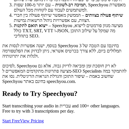
תמיכה רב-לשונית
– עם יותר מ-100 שפות, Speechyou מאפשרת
למשתמשים לעבוד עם לקוחות מכל העולם.
שיתוף פעולה בצוותים
– הממשק מאפשר שיתוף פעולה בין חברי
הצוות, עם אפשרויות ניהול הרשאות גמישות.
– Speechyou מציעה מגוון פורמטים לייצוא,
ייצוא תואם לתקנות
כולל TXT, SRT, VTT ו-JSON, מה שמקל על שילוב התוכן
בתהליכי SEO.
בנוסף, ישנה אפשרות לנסות את Speechyou בחינם! עם הטבה של 3
תמלולים ביום, ללא צורך בכרטיס אשראי, ניתן לבדוק את הפלטפורמה
ולגלות את יתרונותיה.
לסיכום, Speechyou לא רק חוסכת זמן ומביאה לדיוק גבוה, אלא גם
מציעה פתרונות מתקדמים המאפשרים ל-SEO Specialists להתמקד במה
שחשוב באמת – שיפור התוכן והגדלת הנראות הדיגיטלית. נסו את
Speechyou בחינם באתר speechyou.com.
Ready to Try Speechyou?
and 100+ other languages.
עברית
Start transcribing your audio in
Free to try with 3 transcriptions per day.
Start Free
View Pricing