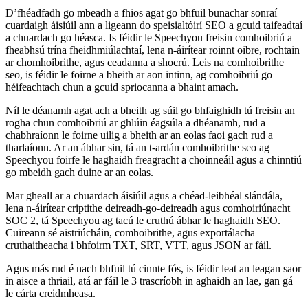
D’fhéadfadh go mbeadh a fhios agat go bhfuil bunachar sonraí
cuardaigh áisiúil ann a ligeann do speisialtóirí SEO a gcuid taifeadtaí
a chuardach go héasca. Is féidir le Speechyou freisin comhoibriú a
fheabhsú trína fheidhmiúlachtaí, lena n-áirítear roinnt oibre, rochtain
ar chomhoibrithe, agus ceadanna a shocrú. Leis na comhoibrithe
seo, is féidir le foirne a bheith ar aon intinn, ag comhoibriú go
héifeachtach chun a gcuid spriocanna a bhaint amach.
Níl le déanamh agat ach a bheith ag súil go bhfaighidh tú freisin an
rogha chun comhoibriú ar ghlúin éagsúla a dhéanamh, rud a
chabhraíonn le foirne uilig a bheith ar an eolas faoi gach rud a
tharlaíonn. Ar an ábhar sin, tá an t-ardán comhoibrithe seo ag
Speechyou foirfe le haghaidh freagracht a choinneáil agus a chinntiú
go mbeidh gach duine ar an eolas.
Mar gheall ar a chuardach áisiúil agus a chéad-leibhéal slándála,
lena n-áirítear criptithe deireadh-go-deireadh agus comhoiriúnacht
SOC 2, tá Speechyou ag tacú le cruthú ábhar le haghaidh SEO.
Cuireann sé aistriúcháin, comhoibrithe, agus exportálacha
cruthaitheacha i bhfoirm TXT, SRT, VTT, agus JSON ar fáil.
Agus más rud é nach bhfuil tú cinnte fós, is féidir leat an leagan saor
in aisce a thriail, atá ar fáil le 3 trascríobh in aghaidh an lae, gan gá
le cárta creidmheasa.