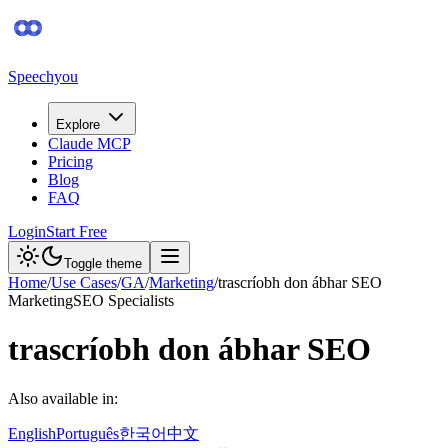
Speechyou
Explore
Claude MCP
Pricing
Blog
FAQ
Login
Start Free
Toggle theme
Home
/
Use Cases
/
GA
/
Marketing
/
trascríobh don ábhar SEO
Marketing
SEO Specialists
trascríobh don ábhar SEO
Also available in:
English
Português
한국어
中文