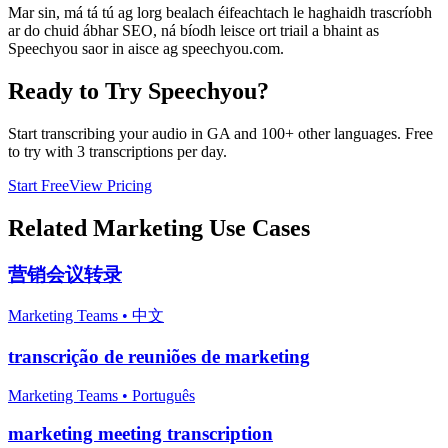
Mar sin, má tá tú ag lorg bealach éifeachtach le haghaidh trascríobh
ar do chuid ábhar SEO, ná bíodh leisce ort triail a bhaint as
Speechyou saor in aisce ag speechyou.com.
Ready to Try Speechyou?
Start transcribing your audio in
GA
and 100+ other languages. Free
to try with 3 transcriptions per day.
Start Free
View Pricing
Related
Marketing
Use Cases
营销会议转录
Marketing Teams
•
中文
transcrição de reuniões de marketing
Marketing Teams
•
Português
marketing meeting transcription