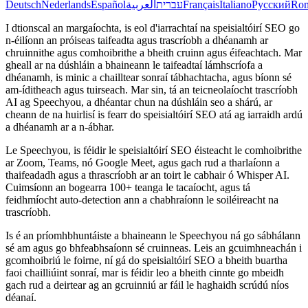
Deutsch
Nederlands
Español
العربية
עברית
Français
Italiano
Русский
Ro
I dtionscal an margaíochta, is eol d'iarrachtaí na speisialtóirí SEO go
n-éilíonn an próiseas taifeadta agus trascríobh a dhéanamh ar
chruinnithe agus comhoibrithe a bheith cruinn agus éifeachtach. Mar
gheall ar na dúshláin a bhaineann le taifeadtaí lámhscríofa a
dhéanamh, is minic a chailltear sonraí tábhachtacha, agus bíonn sé
am-íditheach agus tuirseach. Mar sin, tá an teicneolaíocht trascríobh
AI ag Speechyou, a dhéantar chun na dúshláin seo a shárú, ar
cheann de na huirlisí is fearr do speisialtóirí SEO atá ag iarraidh ardú
a dhéanamh ar a n-ábhar.
Le Speechyou, is féidir le speisialtóirí SEO éisteacht le comhoibrithe
ar Zoom, Teams, nó Google Meet, agus gach rud a tharlaíonn a
thaifeadadh agus a thrascríobh ar an toirt le cabhair ó Whisper AI.
Cuimsíonn an bogearra 100+ teanga le tacaíocht, agus tá
feidhmíocht auto-detection ann a chabhraíonn le soiléireacht na
trascríobh.
Is é an príomhbhuntáiste a bhaineann le Speechyou ná go sábhálann
sé am agus go bhfeabhsaíonn sé cruinneas. Leis an gcuimhneachán i
gcomhoibriú le foirne, ní gá do speisialtóirí SEO a bheith buartha
faoi chailliúint sonraí, mar is féidir leo a bheith cinnte go mbeidh
gach rud a deirtear ag an gcruinniú ar fáil le haghaidh scrúdú níos
déanaí.