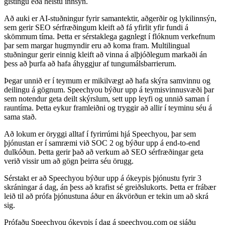
gistingu eða helstu innsýn.
Að auki er AI-stuðningur fyrir samantektir, aðgerðir og lykilinnsýn,
sem gerir SEO sérfræðingum kleift að fá yfirlit yfir fundi á
skömmum tíma. Þetta er sérstaklega gagnlegt í flóknum verkefnum
þar sem margar hugmyndir eru að koma fram. Multilingual
stuðningur gerir einnig kleift að vinna á alþjóðlegum markaði án
þess að þurfa að hafa áhyggjur af tungumálsbarrierum.
Þegar unnið er í teymum er mikilvægt að hafa skýra samvinnu og
deilingu á gögnum. Speechyou býður upp á teymisvinnusvæði þar
sem notendur geta deilt skýrslum, sett upp leyfi og unnið saman í
rauntíma. Þetta eykur framleiðni og tryggir að allir í teyminu séu á
sama stað.
Að lokum er öryggi alltaf í fyrirrúmi hjá Speechyou, þar sem
þjónustan er í samræmi við SOC 2 og býður upp á end-to-end
dulkóðun. Þetta gerir það að verkum að SEO sérfræðingar geta
verið vissir um að gögn þeirra séu örugg.
Sérstakt er að Speechyou býður upp á ókeypis þjónustu fyrir 3
skráningar á dag, án þess að krafist sé greiðslukorts. Þetta er frábær
leið til að prófa þjónustuna áður en ákvörðun er tekin um að skrá
sig.
Prófaðu Speechyou ókeypis í dag á speechyou.com og sjáðu