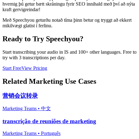
hvernig þú getur bætt skráningu fyrir SEO innihald með því að nýta
kraft gervigreindar!
Með Speechyou geturðu notað tíma þinn betur og tryggt að ekkert
mikilvægt glatist í ferlinu.
Ready to Try Speechyou?
Start transcribing your audio in
IS
and 100+ other languages. Free to
try with 3 transcriptions per day.
Start Free
View Pricing
Related
Marketing
Use Cases
营销会议转录
Marketing Teams
•
中文
transcrição de reuniões de marketing
Marketing Teams
•
Português