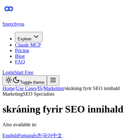
Speechyou
Explore
Claude MCP
Pricing
Blog
FAQ
Login
Start Free
Toggle theme
Home
/
Use Cases
/
IS
/
Marketing
/
skráning fyrir SEO innihald
Marketing
SEO Specialists
skráning fyrir SEO innihald
Also available in:
English
Português
한국어
中文