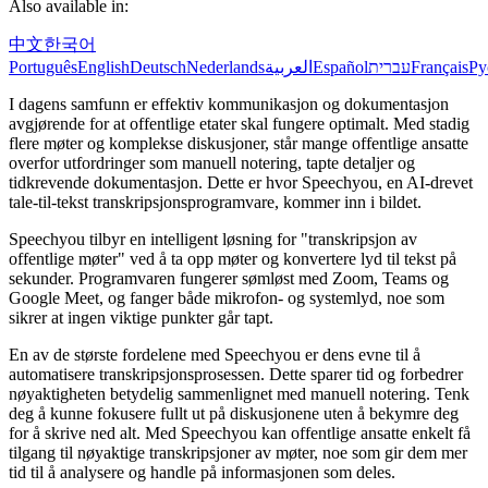
Also available in:
中文
한국어
Português
English
Deutsch
Nederlands
العربية
Español
עברית
Français
Ру
I dagens samfunn er effektiv kommunikasjon og dokumentasjon
avgjørende for at offentlige etater skal fungere optimalt. Med stadig
flere møter og komplekse diskusjoner, står mange offentlige ansatte
overfor utfordringer som manuell notering, tapte detaljer og
tidkrevende dokumentasjon. Dette er hvor Speechyou, en AI-drevet
tale-til-tekst transkripsjonsprogramvare, kommer inn i bildet.
Speechyou tilbyr en intelligent løsning for "transkripsjon av
offentlige møter" ved å ta opp møter og konvertere lyd til tekst på
sekunder. Programvaren fungerer sømløst med Zoom, Teams og
Google Meet, og fanger både mikrofon- og systemlyd, noe som
sikrer at ingen viktige punkter går tapt.
En av de største fordelene med Speechyou er dens evne til å
automatisere transkripsjonsprosessen. Dette sparer tid og forbedrer
nøyaktigheten betydelig sammenlignet med manuell notering. Tenk
deg å kunne fokusere fullt ut på diskusjonene uten å bekymre deg
for å skrive ned alt. Med Speechyou kan offentlige ansatte enkelt få
tilgang til nøyaktige transkripsjoner av møter, noe som gir dem mer
tid til å analysere og handle på informasjonen som deles.