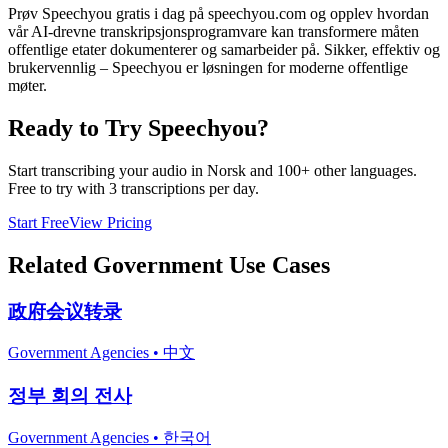
Prøv Speechyou gratis i dag på speechyou.com og opplev hvordan
vår AI-drevne transkripsjonsprogramvare kan transformere måten
offentlige etater dokumenterer og samarbeider på. Sikker, effektiv og
brukervennlig – Speechyou er løsningen for moderne offentlige
møter.
Ready to Try Speechyou?
Start transcribing your audio in
Norsk
and 100+ other languages.
Free to try with 3 transcriptions per day.
Start Free
View Pricing
Related
Government
Use Cases
政府会议转录
Government Agencies
•
中文
정부 회의 전사
Government Agencies
•
한국어