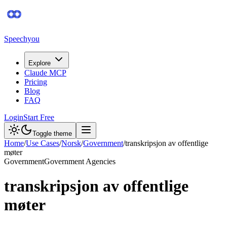
Speechyou
Explore
Claude MCP
Pricing
Blog
FAQ
Login
Start Free
Toggle theme
Home
/
Use Cases
/
Norsk
/
Government
/
transkripsjon av offentlige
møter
Government
Government Agencies
transkripsjon av offentlige
møter