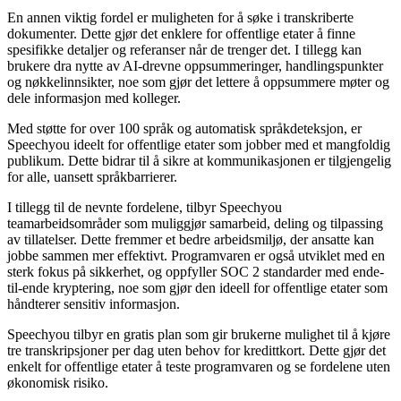
En annen viktig fordel er muligheten for å søke i transkriberte
dokumenter. Dette gjør det enklere for offentlige etater å finne
spesifikke detaljer og referanser når de trenger det. I tillegg kan
brukere dra nytte av AI-drevne oppsummeringer, handlingspunkter
og nøkkelinnsikter, noe som gjør det lettere å oppsummere møter og
dele informasjon med kolleger.
Med støtte for over 100 språk og automatisk språkdeteksjon, er
Speechyou ideelt for offentlige etater som jobber med et mangfoldig
publikum. Dette bidrar til å sikre at kommunikasjonen er tilgjengelig
for alle, uansett språkbarrierer.
I tillegg til de nevnte fordelene, tilbyr Speechyou
teamarbeidsområder som muliggjør samarbeid, deling og tilpassing
av tillatelser. Dette fremmer et bedre arbeidsmiljø, der ansatte kan
jobbe sammen mer effektivt. Programvaren er også utviklet med en
sterk fokus på sikkerhet, og oppfyller SOC 2 standarder med ende-
til-ende kryptering, noe som gjør den ideell for offentlige etater som
håndterer sensitiv informasjon.
Speechyou tilbyr en gratis plan som gir brukerne mulighet til å kjøre
tre transkripsjoner per dag uten behov for kredittkort. Dette gjør det
enkelt for offentlige etater å teste programvaren og se fordelene uten
økonomisk risiko.