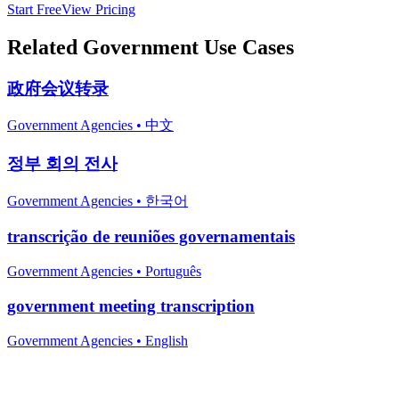
Start Free
View Pricing
Related
Government
Use Cases
政府会议转录
Government Agencies
•
中文
정부 회의 전사
Government Agencies
•
한국어
transcrição de reuniões governamentais
Government Agencies
•
Português
government meeting transcription
Government Agencies
•
English