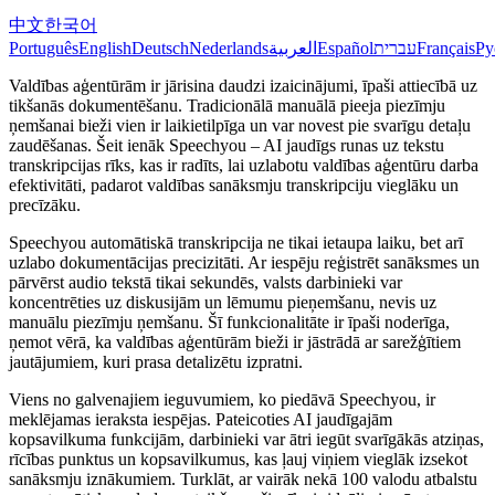
中文
한국어
Português
English
Deutsch
Nederlands
العربية
Español
עברית
Français
Ру
Valdības aģentūrām ir jārisina daudzi izaicinājumi, īpaši attiecībā uz
tikšanās dokumentēšanu. Tradicionālā manuālā pieeja piezīmju
ņemšanai bieži vien ir laikietilpīga un var novest pie svarīgu detaļu
zaudēšanas. Šeit ienāk Speechyou – AI jaudīgs runas uz tekstu
transkripcijas rīks, kas ir radīts, lai uzlabotu valdības aģentūru darba
efektivitāti, padarot valdības sanāksmju transkripciju vieglāku un
precīzāku.
Speechyou automātiskā transkripcija ne tikai ietaupa laiku, bet arī
uzlabo dokumentācijas precizitāti. Ar iespēju reģistrēt sanāksmes un
pārvērst audio tekstā tikai sekundēs, valsts darbinieki var
koncentrēties uz diskusijām un lēmumu pieņemšanu, nevis uz
manuālu piezīmju ņemšanu. Šī funkcionalitāte ir īpaši noderīga,
ņemot vērā, ka valdības aģentūrām bieži ir jāstrādā ar sarežģītiem
jautājumiem, kuri prasa detalizētu izpratni.
Viens no galvenajiem ieguvumiem, ko piedāvā Speechyou, ir
meklējamas ieraksta iespējas. Pateicoties AI jaudīgajām
kopsavilkuma funkcijām, darbinieki var ātri iegūt svarīgākās atziņas,
rīcības punktus un kopsavilkumus, kas ļauj viņiem vieglāk izsekot
sanāksmju iznākumiem. Turklāt, ar vairāk nekā 100 valodu atbalstu