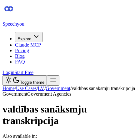
Speechyou
Explore
Claude MCP
Pricing
Blog
FAQ
Login
Start Free
Toggle theme
Home
/
Use Cases
/
LV
/
Government
/
valdības sanāksmju transkripcija
Government
Government Agencies
valdības sanāksmju
transkripcija
Also available in: