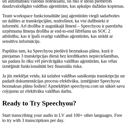
un automātisku valodas noteikšanu, šis rīks ir ideāli piemērots
daudzvalodīgām valdības aģentūrām, kas apkalpo dažādas kopienas.
Team workspace funkcionalitāte ļauj aģentūrām viegli sadarboties
un dalīties ar transkripcijām, nodrošinot, ka visi dalībnieki ir
informēti. Arī drošība ir augstākajā līmenī – Speechyou ir paredzēta
uzņēmuma līmeņa drošība ar end-to-end šifrēšanu un SOC 2
atbilstību, kas ir īpaši svarīgi valdības aģentūrām, kas strādā ar
sensitīvu informāciju.
Papildus tam, ka Speechyou piedāvā bezmaksas plānu, kurā ir
pieejamas 3 transkripcijas dienā bez kredītkartes nepieciešamības,
tas padara šo rīku vēl pievilcīgāku valdības aģentūrām, kas vēlas
izmēģināt funkcionalitāti bez finansiāla riska.
Ja jūs meklējat veidu, kā uzlabot valdības sanāksmju transkripciju un
padarīt dokumentācijas procesu efektīvāku, izmēģiniet Speechyou
bezmaksas plānu šodien! Apmeklējiet speechyou.com un sākiet savu
ceļojumu uz efektīvāku valdības darbu.
Ready to Try Speechyou?
Start transcribing your audio in
LV
and 100+ other languages. Free
to try with 3 transcriptions per day.