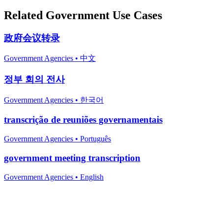
Related
Government
Use Cases
政府会议转录
Government Agencies
•
中文
정부 회의 전사
Government Agencies
•
한국어
transcrição de reuniões governamentais
Government Agencies
•
Português
government meeting transcription
Government Agencies
•
English