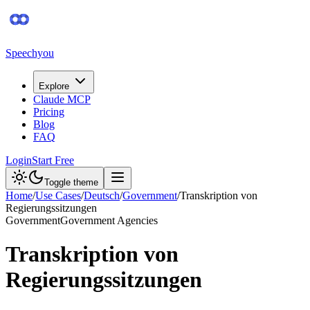
Speechyou
Explore
Claude MCP
Pricing
Blog
FAQ
Login
Start Free
Toggle theme
Home
/
Use Cases
/
Deutsch
/
Government
/
Transkription von
Regierungssitzungen
Government
Government Agencies
Transkription von
Regierungssitzungen