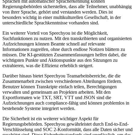
Sprachen mit automatischer Spracherkennung können
Regierungsbehörden sicherstellen, dass alle Teilnehmer, unabhängig
von ihrer Sprache, gehört und verstanden werden. Dies ist
besonders wichtig in einer multikulturellen Gesellschaft, in der
unterschiedliche Sprachkenntnisse vorhanden sind.
Ein weiterer Vorteil von Speechyou ist die Möglichkeit,
Suchfunktionen zu nutzen. Mit den transkribierten und organisierten
Aufzeichnungen können Beamte schnell auf relevante
Informationen zugreifen, ohne durch endlose Notizen blättern zu
müssen. Die KI-gestützten Zusammenfassungen helfen dabei, die
wichtigsten Punkte und Aktionspunkte aus den Sitzungen zu
extrahieren, was die Effizienz erheblich steigert.
Darüber hinaus bietet Speechyou Teamarbeitsbereiche, die die
Zusammenarbeit zwischen verschiedenen Abteilungen fördern.
Benutzer können Transkripte einfach teilen, Berechtigungen
verwalten und gemeinsam an Projekten arbeiten. Mit den
Exportformaten wie TXT, SRT, VTT und JSON sind die
Aufzeichnungen auch compliance-fähig und können problemlos in
bestehende Systeme integriert werden.
Die Sicherheit ist ein weiterer wichtiger Aspekt für
Regierungsbehörden. Speechyou gewährleistet durch End-to-End-
Verschlüsselung und SOC 2-Konformität, dass alle Daten sicher und
geschützt sind. Diese Sicherheitsstandards sind unerlässlich, um das