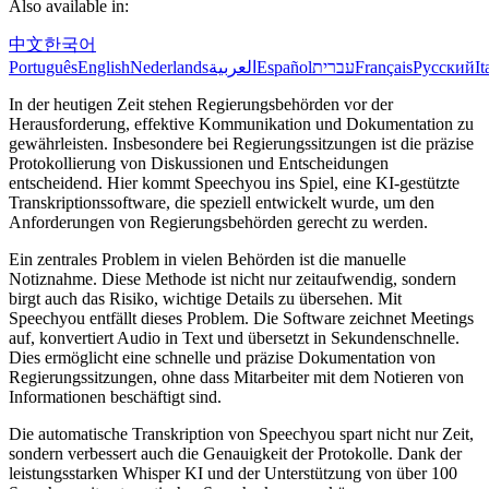
Also available in:
中文
한국어
Português
English
Nederlands
العربية
Español
עברית
Français
Русский
It
In der heutigen Zeit stehen Regierungsbehörden vor der
Herausforderung, effektive Kommunikation und Dokumentation zu
gewährleisten. Insbesondere bei Regierungssitzungen ist die präzise
Protokollierung von Diskussionen und Entscheidungen
entscheidend. Hier kommt Speechyou ins Spiel, eine KI-gestützte
Transkriptionssoftware, die speziell entwickelt wurde, um den
Anforderungen von Regierungsbehörden gerecht zu werden.
Ein zentrales Problem in vielen Behörden ist die manuelle
Notiznahme. Diese Methode ist nicht nur zeitaufwendig, sondern
birgt auch das Risiko, wichtige Details zu übersehen. Mit
Speechyou entfällt dieses Problem. Die Software zeichnet Meetings
auf, konvertiert Audio in Text und übersetzt in Sekundenschnelle.
Dies ermöglicht eine schnelle und präzise Dokumentation von
Regierungssitzungen, ohne dass Mitarbeiter mit dem Notieren von
Informationen beschäftigt sind.
Die automatische Transkription von Speechyou spart nicht nur Zeit,
sondern verbessert auch die Genauigkeit der Protokolle. Dank der
leistungsstarken Whisper KI und der Unterstützung von über 100