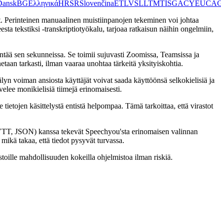
Dansk
BG
Ελληνικά
HR
SR
Slovenčina
ET
LV
SL
LT
MT
IS
GA
CY
EU
CA
lut. Perinteinen manuaalinen muistiinpanojen tekeminen voi johtaa
ta tekstiksi -transkriptiotyökalu, tarjoaa ratkaisun näihin ongelmiin,
äntää sen sekunneissa. Se toimii sujuvasti Zoomissa, Teamsissa ja
taan tarkasti, ilman vaaraa unohtaa tärkeitä yksityiskohtia.
yn voiman ansiosta käyttäjät voivat saada käyttöönsä selkokielisiä ja
velee monikielisiä tiimejä erinomaisesti.
tietojen käsittelystä entistä helpompaa. Tämä tarkoittaa, että virastot
T, VTT, JSON) kanssa tekevät Speechyou'sta erinomaisen valinnan
mikä takaa, että tiedot pysyvät turvassa.
toille mahdollisuuden kokeilla ohjelmistoa ilman riskiä.