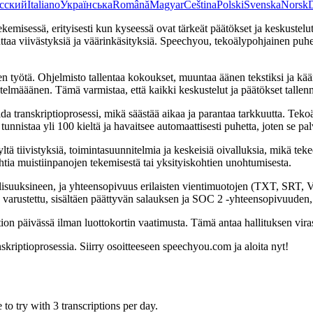
сский
Italiano
Українська
Română
Magyar
Čeština
Polski
Svenska
Norsk
ekemisessä, erityisesti kun kyseessä ovat tärkeät päätökset ja keskuste
aa viivästyksiä ja väärinkäsityksiä. Speechyou, tekoälypohjainen puhees
en työtä. Ohjelmisto tallentaa kokoukset, muuntaa äänen tekstiksi ja kä
telmääänen. Tämä varmistaa, että kaikki keskustelut ja päätökset tallenne
ranskriptioprosessi, mikä säästää aikaa ja parantaa tarkkuutta. Tekoäl
nistaa yli 100 kieltä ja havaitsee automaattisesti puhetta, joten se pal
 tiivistyksiä, toimintasuunnitelmia ja keskeisiä oivalluksia, mikä tekee 
lehtia muistiinpanojen tekemisestä tai yksityiskohtien unohtumisesta.
dollisuuksineen, ja yhteensopivuus erilaisten vientimuotojen (TXT, SR
a varustettu, sisältäen päättyvän salauksen ja SOC 2 -yhteensopivuuden, 
on päivässä ilman luottokortin vaatimusta. Tämä antaa hallituksen viras
kriptioprosessia. Siirry osoitteeseen speechyou.com ja aloita nyt!
to try with 3 transcriptions per day.