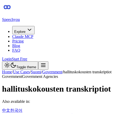
Speechyou
Explore
Claude MCP
Pricing
Blog
FAQ
Login
Start Free
Toggle theme
Home
/
Use Cases
/
Suomi
/
Government
/
hallituskokousten transkriptiot
Government
Government Agencies
hallituskokousten transkriptiot
Also available in:
中文
한국어