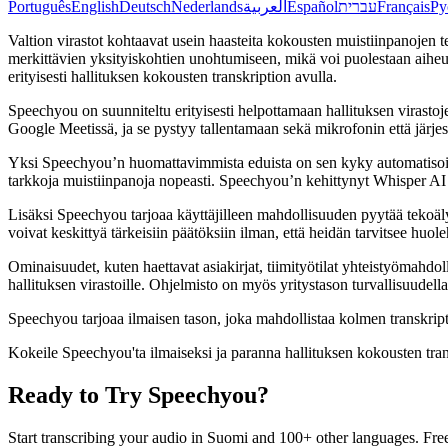
Português
English
Deutsch
Nederlands
العربية
Español
עברית
Français
Ру
Valtion virastot kohtaavat usein haasteita kokousten muistiinpanojen t
merkittävien yksityiskohtien unohtumiseen, mikä voi puolestaan aiheutt
erityisesti hallituksen kokousten transkription avulla.
Speechyou on suunniteltu erityisesti helpottamaan hallituksen virastoj
Google Meetissä, ja se pystyy tallentamaan sekä mikrofonin että järjes
Yksi Speechyou’n huomattavimmista eduista on sen kyky automatisoida t
tarkkoja muistiinpanoja nopeasti. Speechyou’n kehittynyt Whisper AI tun
Lisäksi Speechyou tarjoaa käyttäjilleen mahdollisuuden pyytää tekoälyltä
voivat keskittyä tärkeisiin päätöksiin ilman, että heidän tarvitsee huo
Ominaisuudet, kuten haettavat asiakirjat, tiimityötilat yhteistyömah
hallituksen virastoille. Ohjelmisto on myös yritystason turvallisuudell
Speechyou tarjoaa ilmaisen tason, joka mahdollistaa kolmen transkripti
Kokeile Speechyou'ta ilmaiseksi ja paranna hallituksen kokousten trans
Ready to Try Speechyou?
Start transcribing your audio in
Suomi
and 100+ other languages. Free 