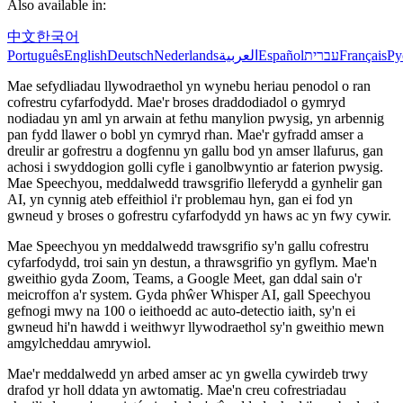
Also available in:
中文
한국어
Português
English
Deutsch
Nederlands
العربية
Español
עברית
Français
Ру
Mae sefydliadau llywodraethol yn wynebu heriau penodol o ran
cofrestru cyfarfodydd. Mae'r broses draddodiadol o gymryd
nodiadau yn aml yn arwain at fethu manylion pwysig, yn arbennig
pan fydd llawer o bobl yn cymryd rhan. Mae'r gyfradd amser a
dreulir ar gofrestru a dogfennu yn gallu bod yn amser llafurus, gan
achosi i swyddogion golli cyfle i ganolbwyntio ar faterion pwysig.
Mae Speechyou, meddalwedd trawsgrifio lleferydd a gynhelir gan
AI, yn cynnig ateb effeithiol i'r problemau hyn, gan ei fod yn
gwneud y broses o gofrestru cyfarfodydd yn haws ac yn fwy cywir.
Mae Speechyou yn meddalwedd trawsgrifio sy'n gallu cofrestru
cyfarfodydd, troi sain yn destun, a thrawsgrifio yn gyflym. Mae'n
gweithio gyda Zoom, Teams, a Google Meet, gan ddal sain o'r
meicroffon a'r system. Gyda phŵer Whisper AI, gall Speechyou
gefnogi mwy na 100 o ieithoedd ac auto-detectio iaith, sy'n ei
gwneud hi'n hawdd i weithwyr llywodraethol sy'n gweithio mewn
amgylcheddau amrywiol.
Mae'r meddalwedd yn arbed amser ac yn gwella cywirdeb trwy
drafod yr holl ddata yn awtomatig. Mae'n creu cofrestriadau