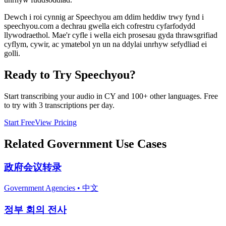
Dewch i roi cynnig ar Speechyou am ddim heddiw trwy fynd i
speechyou.com a dechrau gwella eich cofrestru cyfarfodydd
llywodraethol. Mae'r cyfle i wella eich prosesau gyda thrawsgrifiad
cyflym, cywir, ac ymatebol yn un na ddylai unrhyw sefydliad ei
golli.
Ready to Try Speechyou?
Start transcribing your audio in
CY
and 100+ other languages. Free
to try with 3 transcriptions per day.
Start Free
View Pricing
Related
Government
Use Cases
政府会议转录
Government Agencies
•
中文
정부 회의 전사