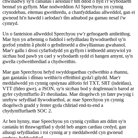
chwiliadwy sy'n caniatáu i aelodau'r tîm ddod o hyd i'r wybodaeth
bennaf yn gyflym. Mae nodweddion AI Speechyou yn cynnig
crynodebau, eitemau gweithredu, a chanfyddiadau allweddol, gan ei
gwneud hi'n hawdd i aelodau'r tîm adnabod pa gamau nesaf i'w
cymryd.
Un o fanteision allweddol Speechyou yw'r gefnogaeth amlieithog.
Mae hyn yn arbennig o fuddiol i sefydliadau llywodraethol sy'n
gorfod ymdrin â phobl o gefndiroedd a diwylliannau gwahanol.
Mae'r gallu i drosi cyfarfodydd yn gyflym i ieithoedd amrywiol yn
sicrhau bod pawb yn cael y wybodaeth sydd ei hangen arnynt, sy'n
gwella cydweithrediad a chydweithio.
Mae gan Speechyou hefyd swyddogaethau cydweithio a rhannu,
gan ganiatáu i dîmau weithio'n effeithiol gyda'i gilydd. Mae'r
meddalwedd yn cynnig opsiynau allforio fel TXT, SRT (isdeitlau),
VTT (fideo gwe), a JSON, sy'n sicrhau bod y dogfennau'n barod ar
gyfer cydymffurfio â'r rheoliadau. Mae diogelwch yn fater pwysig i
unrhyw sefydliad llywodraethol, ac mae Speechyou yn cynnig
diogelwch gradd y fenter gyda chliriad end-to-end a
chydymffurfiaeth SOC 2.
Ar ben hynny, mae Speechyou yn cynnig cynllun am ddim sy'n
caniatáu tri thrawsgrifiad y dydd heb angen cardiau credyd, gan
alluogi sefydliadau i roi cynnig ar y meddalwedd cyn gwneud
unrhyw fuddsoddiad.