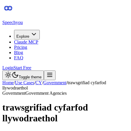
Speechyou
Explore
Claude MCP
Pricing
Blog
FAQ
Login
Start Free
Toggle theme
Home
/
Use Cases
/
CY
/
Government
/
trawsgrifiad cyfarfod
llywodraethol
Government
Government Agencies
trawsgrifiad cyfarfod
llywodraethol