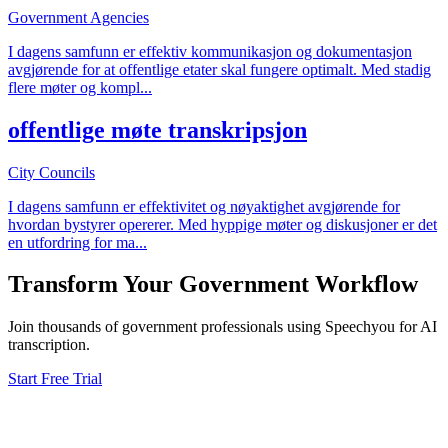
Government Agencies
I dagens samfunn er effektiv kommunikasjon og dokumentasjon
avgjørende for at offentlige etater skal fungere optimalt. Med stadig
flere møter og kompl
...
offentlige møte transkripsjon
City Councils
I dagens samfunn er effektivitet og nøyaktighet avgjørende for
hvordan bystyrer opererer. Med hyppige møter og diskusjoner er det
en utfordring for ma
...
Transform Your
Government
Workflow
Join thousands of
government
professionals using Speechyou for AI
transcription.
Start Free Trial