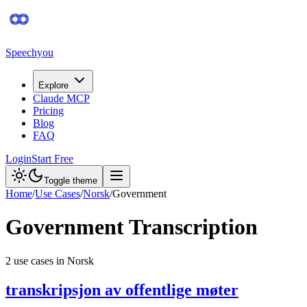
Speechyou
Explore
Claude MCP
Pricing
Blog
FAQ
Login
Start Free
Toggle theme
Home
/
Use Cases
/
Norsk
/
Government
Government
Transcription
2
use case
s
in
Norsk
transkripsjon av offentlige møter