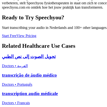
verbeteren, stelt Speechyou fysiotherapeuten in staat om zich te conc
speechyou.com en ontdek hoe het jouw praktijk kan transformeren.
Ready to Try Speechyou?
Start transcribing your audio in
Nederlands
and 100+ other languages. 
Start Free
View Pricing
Related
Healthcare
Use Cases
تحويل الصوت إلى نص الطبي
Doctors
•
العربية
transcrição de áudio médico
Doctors
•
Português
transcription audio médicale
Doctors
•
Français