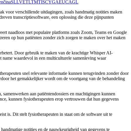
enčina
SL
LV
ET
LT
MT
IS
CY
GA
EU
CA
GL
ak voor verschillende uitdagingen, zoals handmatig notities maken
dreven transcriptiesoftware, een oplossing die deze pijnpunten
greert naadloos met populaire platforms zoals Zoom, Teams en Google
ntreren op hun patiënten zonder zich zorgen te maken over het maken
erbetert. Door gebruik te maken van de krachtige Whisper AI-
met name waardevol in een multiculturele samenleving waar
otherapeuten snel relevante informatie kunnen terugvinden zonder door
aardoor het gemakkelijker wordt om de voortgang van de behandeling
n, samenwerken aan patiëntendossiers en machtigingen kunnen
iance, kunnen fysiotherapeuten erop vertrouwen dat hun gegevens
 is. Dit stelt fysiotherapeuten in staat om de software uit te
p handmatige notities en de nauwkeurigheid van gegevens te