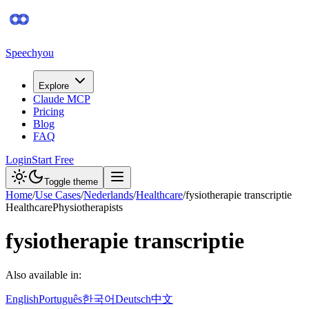
Speechyou
Explore
Claude MCP
Pricing
Blog
FAQ
Login
Start Free
Toggle theme
Home
/
Use Cases
/
Nederlands
/
Healthcare
/
fysiotherapie transcriptie
Healthcare
Physiotherapists
fysiotherapie transcriptie
Also available in:
English
Português
한국어
Deutsch
中文