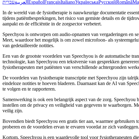
עברית
العربية
Español
Français
Italiano
Українська
Русский
Română
Ma
In de wereld van de fysiotherapie is nauwkeurige documentatie essent
tijdens patiëntbesprekingen, het risico van gemiste details en de tij
aanpakt en de efficiëntie in de zorgsector verbetert.
Speechyou is ontworpen om audio-opnamen van vergaderingen en sessie
Meet, waardoor het mogelijk is om zowel microfoon- als systeemgelui
van gedetailleerde notities.
Een van de grootste voordelen van Speechyou is de automatische trans
technologie, kan Speechyou een tekstversie van gesprekken genereren
fysiotherapeuten met patiënten van verschillende achtergronden werk
De voordelen van fysiotherapie transcriptie met Speechyou zijn talri
eindeloze notities te hoeven bladeren. Daarnaast kan de AI van Spee
te volgen en te rapporteren.
Samenwerking is ook een belangrijk aspect van de zorg. Speechyou 
instellen om de privacy en veiligheid van gegevens te waarborgen. M
veilig zijn.
Bovendien biedt Speechyou een gratis tier aan, waarmee gebruikers tot 
proberen en de voordelen ervan te ervaren voordat ze zich vastleggen
Kortom, Speechyou is een waardevolle tool voor fysiotherapeuten die