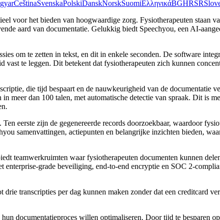
gyar
Čeština
Svenska
Polski
Dansk
Norsk
Suomi
Ελληνικά
BG
HR
SR
Slov
ieel voor het bieden van hoogwaardige zorg. Fysiotherapeuten staan va
drovende aard van documentatie. Gelukkig biedt Speechyou, een AI-aange
s om te zetten in tekst, en dit in enkele seconden. De software inte
d vast te leggen. Dit betekent dat fysiotherapeuten zich kunnen conce
criptie, die tijd bespaart en de nauwkeurigheid van de documentatie v
 in meer dan 100 talen, met automatische detectie van spraak. Dit is 
en.
jk. Ten eerste zijn de gegenereerde records doorzoekbaar, waardoor fysi
chyou samenvattingen, actiepunten en belangrijke inzichten bieden, w
biedt teamwerkruimten waar fysiotherapeuten documenten kunnen dele
et enterprise-grade beveiliging, end-to-end encryptie en SOC 2-compl
drie transcripties per dag kunnen maken zonder dat een creditcard vereist
.
 hun documentatieproces willen optimaliseren. Door tijd te besparen o