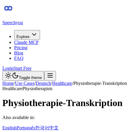
Speechyou
Explore
Claude MCP
Pricing
Blog
FAQ
Login
Start Free
Toggle theme
Home
/
Use Cases
/
Deutsch
/
Healthcare
/
Physiotherapie-Transkription
Healthcare
Physiotherapists
Physiotherapie-Transkription
Also available in:
English
Português
한국어
中文