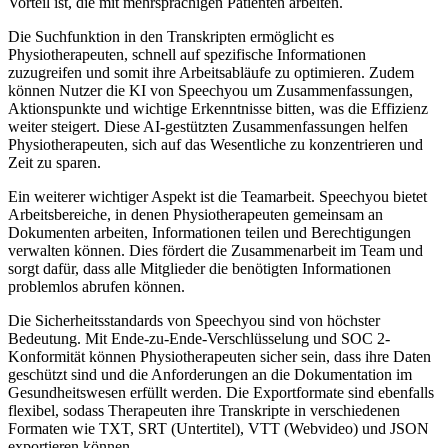
Vorteil ist, die mit mehrsprachigen Patienten arbeiten.
Die Suchfunktion in den Transkripten ermöglicht es
Physiotherapeuten, schnell auf spezifische Informationen
zuzugreifen und somit ihre Arbeitsabläufe zu optimieren. Zudem
können Nutzer die KI von Speechyou um Zusammenfassungen,
Aktionspunkte und wichtige Erkenntnisse bitten, was die Effizienz
weiter steigert. Diese AI-gestützten Zusammenfassungen helfen
Physiotherapeuten, sich auf das Wesentliche zu konzentrieren und
Zeit zu sparen.
Ein weiterer wichtiger Aspekt ist die Teamarbeit. Speechyou bietet
Arbeitsbereiche, in denen Physiotherapeuten gemeinsam an
Dokumenten arbeiten, Informationen teilen und Berechtigungen
verwalten können. Dies fördert die Zusammenarbeit im Team und
sorgt dafür, dass alle Mitglieder die benötigten Informationen
problemlos abrufen können.
Die Sicherheitsstandards von Speechyou sind von höchster
Bedeutung. Mit Ende-zu-Ende-Verschlüsselung und SOC 2-
Konformität können Physiotherapeuten sicher sein, dass ihre Daten
geschützt sind und die Anforderungen an die Dokumentation im
Gesundheitswesen erfüllt werden. Die Exportformate sind ebenfalls
flexibel, sodass Therapeuten ihre Transkripte in verschiedenen
Formaten wie TXT, SRT (Untertitel), VTT (Webvideo) und JSON
exportieren können.