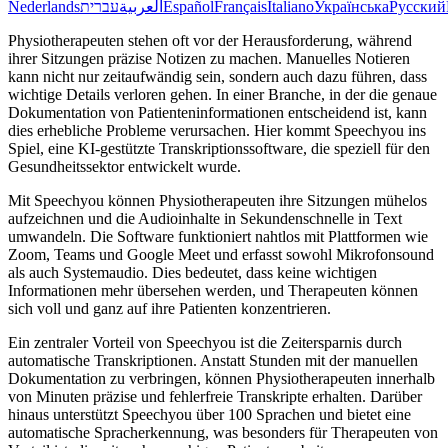
Nederlands
עברית
العربية
Español
Français
Italiano
Українська
Русский
Physiotherapeuten stehen oft vor der Herausforderung, während
ihrer Sitzungen präzise Notizen zu machen. Manuelles Notieren
kann nicht nur zeitaufwändig sein, sondern auch dazu führen, dass
wichtige Details verloren gehen. In einer Branche, in der die genaue
Dokumentation von Patienteninformationen entscheidend ist, kann
dies erhebliche Probleme verursachen. Hier kommt Speechyou ins
Spiel, eine KI-gestützte Transkriptionssoftware, die speziell für den
Gesundheitssektor entwickelt wurde.
Mit Speechyou können Physiotherapeuten ihre Sitzungen mühelos
aufzeichnen und die Audioinhalte in Sekundenschnelle in Text
umwandeln. Die Software funktioniert nahtlos mit Plattformen wie
Zoom, Teams und Google Meet und erfasst sowohl Mikrofonsound
als auch Systemaudio. Dies bedeutet, dass keine wichtigen
Informationen mehr übersehen werden, und Therapeuten können
sich voll und ganz auf ihre Patienten konzentrieren.
Ein zentraler Vorteil von Speechyou ist die Zeitersparnis durch
automatische Transkriptionen. Anstatt Stunden mit der manuellen
Dokumentation zu verbringen, können Physiotherapeuten innerhalb
von Minuten präzise und fehlerfreie Transkripte erhalten. Darüber
hinaus unterstützt Speechyou über 100 Sprachen und bietet eine
automatische Spracherkennung, was besonders für Therapeuten von