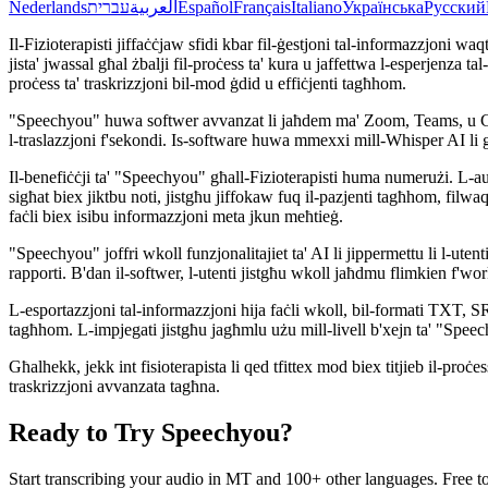
Nederlands
עברית
العربية
Español
Français
Italiano
Українська
Русский
Il-Fizioterapisti jiffaċċjaw sfidi kbar fil-ġestjoni tal-informazzjoni waq
jista' jwassal għal żbalji fil-proċess ta' kura u jaffettwa l-esperjenza 
proċess ta' traskrizzjoni bil-mod ġdid u effiċjenti tagħhom.
"Speechyou" huwa softwer avvanzat li jaħdem ma' Zoom, Teams, u Google 
l-traslazzjoni f'sekondi. Is-software huwa mmexxi mill-Whisper AI li
Il-benefiċċji ta' "Speechyou" għall-Fizioterapisti huma numerużi. L-aut
sigħat biex jiktbu noti, jistgħu jiffokaw fuq il-pazjenti tagħhom, filwaq
faċli biex isibu informazzjoni meta jkun meħtieġ.
"Speechyou" joffri wkoll funzjonalitajiet ta' AI li jippermettu li l-uten
rapporti. B'dan il-softwer, l-utenti jistgħu wkoll jaħdmu flimkien f'w
L-esportazzjoni tal-informazzjoni hija faċli wkoll, bil-formati TXT, SR
tagħhom. L-impjegati jistgħu jagħmlu użu mill-livell b'xejn ta' "Speechyo
Għalhekk, jekk int fisioterapista li qed tfittex mod biex titjieb il-pr
traskrizzjoni avvanzata tagħna.
Ready to Try Speechyou?
Start transcribing your audio in
MT
and 100+ other languages. Free to 