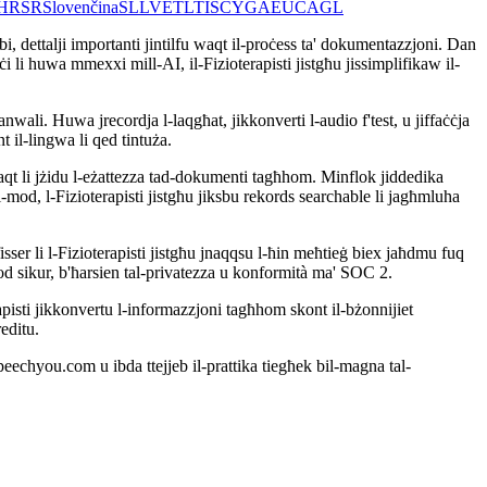
HR
SR
Slovenčina
SL
LV
ET
LT
IS
CY
GA
EU
CA
GL
rabi, dettalji importanti jintilfu waqt il-proċess ta' dokumentazzjoni. Dan
ċi li huwa mmexxi mill-AI, il-Fizioterapisti jistgħu jissimplifikaw il-
ali. Huwa jrecordja l-laqgħat, jikkonverti l-audio f'test, u jiffaċċja
il-lingwa li qed tintuża.
 waqt li jżidu l-eżattezza tad-dokumenti tagħhom. Minflok jiddedika
il-mod, l-Fizioterapisti jistgħu jiksbu rekords searchable li jagħmluha
fisser li l-Fizioterapisti jistgħu jnaqqsu l-ħin meħtieġ biex jaħdmu fuq
od sikur, b'ħarsien tal-privatezza u konformità ma' SOC 2.
apisti jikkonvertu l-informazzjoni tagħhom skont il-bżonnijiet
editu.
peechyou.com u ibda ttejjeb il-prattika tiegħek bil-magna tal-