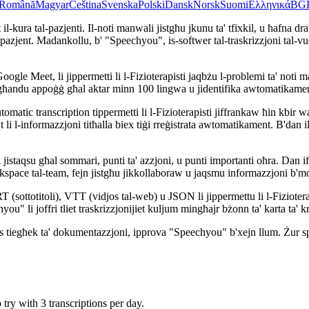
Română
Magyar
Čeština
Svenska
Polski
Dansk
Norsk
Suomi
Ελληνικά
BG
t il-kura tal-pazjenti. Il-noti manwali jistgħu jkunu ta' tfixkil, u ħafna d
tal-pazjent. Madankollu, b' "Speechyou", is-softwer tal-traskrizzjoni tal-vu
Meet, li jippermetti li l-Fizioterapisti jaqbżu l-problemi ta' noti manw
 għandu appoġġ għal aktar minn 100 lingwa u jidentifika awtomatikament 
omatic transcription tippermetti li l-Fizioterapisti jiffrankaw ħin kbir
t li l-informazzjoni titħalla biex tiġi rreġistrata awtomatikament. B'dan 
ti jistaqsu għal sommari, punti ta' azzjoni, u punti importanti oħra. Dan i
orkspace tal-team, fejn jistgħu jikkollaboraw u jaqsmu informazzjoni b'm
T (sottotitoli), VTT (vidjos tal-web) u JSON li jippermettu li l-Fizioter
u" li joffri tliet traskrizzjonijiet kuljum mingħajr bżonn ta' karta ta' kr
oċess tiegħek ta' dokumentazzjoni, ipprova "Speechyou" b'xejn llum. Żur s
try with 3 transcriptions per day.