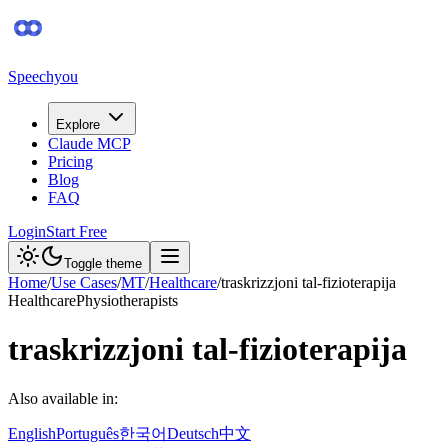
Speechyou
Explore
Claude MCP
Pricing
Blog
FAQ
Login
Start Free
Toggle theme
Home
/
Use Cases
/
MT
/
Healthcare
/
traskrizzjoni tal-fizioterapija
Healthcare
Physiotherapists
traskrizzjoni tal-fizioterapija
Also available in:
English
Português
한국어
Deutsch
中文