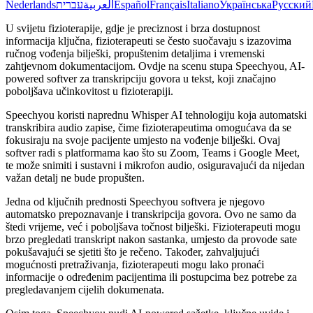
Nederlands
עברית
العربية
Español
Français
Italiano
Українська
Русский
U svijetu fizioterapije, gdje je preciznost i brza dostupnost
informacija ključna, fizioterapeuti se često suočavaju s izazovima
ručnog vođenja bilješki, propuštenim detaljima i vremenski
zahtjevnom dokumentacijom. Ovdje na scenu stupa Speechyou, AI-
powered softver za transkripciju govora u tekst, koji značajno
poboljšava učinkovitost u fizioterapiji.
Speechyou koristi naprednu Whisper AI tehnologiju koja automatski
transkribira audio zapise, čime fizioterapeutima omogućava da se
fokusiraju na svoje pacijente umjesto na vođenje bilješki. Ovaj
softver radi s platformama kao što su Zoom, Teams i Google Meet,
te može snimiti i sustavni i mikrofon audio, osiguravajući da nijedan
važan detalj ne bude propušten.
Jedna od ključnih prednosti Speechyou softvera je njegovo
automatsko prepoznavanje i transkripcija govora. Ovo ne samo da
štedi vrijeme, već i poboljšava točnost bilješki. Fizioterapeuti mogu
brzo pregledati transkript nakon sastanka, umjesto da provode sate
pokušavajući se sjetiti što je rečeno. Također, zahvaljujući
mogućnosti pretraživanja, fizioterapeuti mogu lako pronaći
informacije o određenim pacijentima ili postupcima bez potrebe za
pregledavanjem cijelih dokumenata.