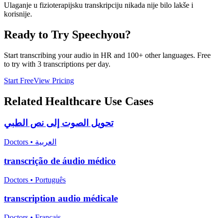
Ulaganje u fizioterapijsku transkripciju nikada nije bilo lakše i
korisnije.
Ready to Try Speechyou?
Start transcribing your audio in
HR
and 100+ other languages. Free
to try with 3 transcriptions per day.
Start Free
View Pricing
Related
Healthcare
Use Cases
تحويل الصوت إلى نص الطبي
Doctors
•
العربية
transcrição de áudio médico
Doctors
•
Português
transcription audio médicale
Doctors
•
Français