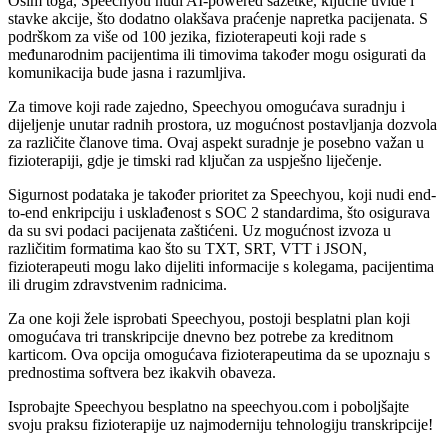
Osim toga, Speechyou nudi AI-powered sažetke, ključne uvide i
stavke akcije, što dodatno olakšava praćenje napretka pacijenata. S
podrškom za više od 100 jezika, fizioterapeuti koji rade s
međunarodnim pacijentima ili timovima također mogu osigurati da
komunikacija bude jasna i razumljiva.
Za timove koji rade zajedno, Speechyou omogućava suradnju i
dijeljenje unutar radnih prostora, uz mogućnost postavljanja dozvola
za različite članove tima. Ovaj aspekt suradnje je posebno važan u
fizioterapiji, gdje je timski rad ključan za uspješno liječenje.
Sigurnost podataka je također prioritet za Speechyou, koji nudi end-
to-end enkripciju i usklađenost s SOC 2 standardima, što osigurava
da su svi podaci pacijenata zaštićeni. Uz mogućnost izvoza u
različitim formatima kao što su TXT, SRT, VTT i JSON,
fizioterapeuti mogu lako dijeliti informacije s kolegama, pacijentima
ili drugim zdravstvenim radnicima.
Za one koji žele isprobati Speechyou, postoji besplatni plan koji
omogućava tri transkripcije dnevno bez potrebe za kreditnom
karticom. Ova opcija omogućava fizioterapeutima da se upoznaju s
prednostima softvera bez ikakvih obaveza.
Isprobajte Speechyou besplatno na speechyou.com i poboljšajte
svoju praksu fizioterapije uz najmoderniju tehnologiju transkripcije!