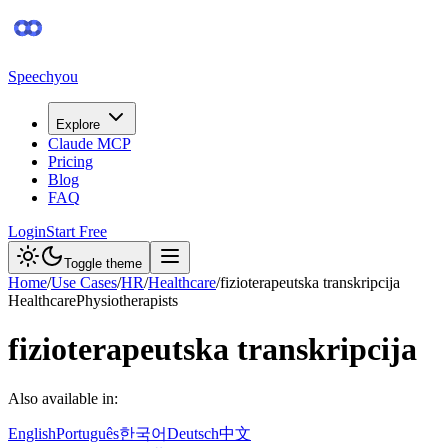
Speechyou
Explore
Claude MCP
Pricing
Blog
FAQ
Login
Start Free
Toggle theme
Home
/
Use Cases
/
HR
/
Healthcare
/
fizioterapeutska transkripcija
Healthcare
Physiotherapists
fizioterapeutska transkripcija
Also available in:
English
Português
한국어
Deutsch
中文