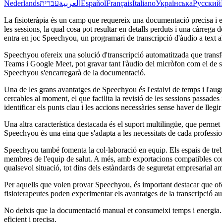
Nederlands
עברית
العربية
Español
Français
Italiano
Українська
Русский
La fisioteràpia és un camp que requereix una documentació precisa i efi
les sessions, la qual cosa pot resultar en detalls perduts i una càrrega 
entra en joc Speechyou, un programari de transcripció d'àudio a text ali
Speechyou ofereix una solució d'transcripció automatitzada que transf
Teams i Google Meet, pot gravar tant l'àudio del micròfon com el de si
Speechyou s'encarregarà de la documentació.
Una de les grans avantatges de Speechyou és l'estalvi de temps i l'aug
cercables al moment, el que facilita la revisió de les sessions passade
identificar els punts clau i les accions necessàries sense haver de llegir 
Una altra característica destacada és el suport multilingüe, que permet
Speechyou és una eina que s'adapta a les necessitats de cada professio
Speechyou també fomenta la col·laboració en equip. Els espais de treb
membres de l'equip de salut. A més, amb exportacions compatibles c
qualsevol situació, tot dins dels estàndards de seguretat empresarial
Per aquells que volen provar Speechyou, és important destacar que ofere
fisioterapeutes poden experimentar els avantatges de la transcripció 
No deixis que la documentació manual et consumeixi temps i energia. 
eficient i precisa.