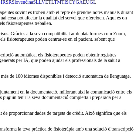
HR
SR
Slovenčina
SL
LV
ET
LT
MT
IS
CY
GA
EU
GL
terapeutes sovint es troben amb el repte de prendre notes manuals durant
qual cosa pot afectar la qualitat del servei que ofereixen. Aquí és on
ls fisioterapeutes treballen.
ecisos. Gràcies a la seva compatibilitat amb plataformes com Zoom,
ls fisioterapeutes poden centrar-se en el pacient, sabent que
ripció automàtica, els fisioterapeutes poden obtenir registres
generats per IA, que poden ajudar els professionals de la salut a
mb més de 100 idiomes disponibles i detecció automàtica de llenguatge,
juntament en la documentació, millorant així la comunicació entre els
puguin tenir la seva documentació complerta i preparada per a
t de proporcionar dades de targeta de crèdit. Això significa que els
forma la teva pràctica de fisioteràpia amb una solució d'transcripció