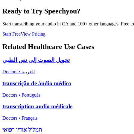
Ready to Try Speechyou?
Start transcribing your audio in
CA
and 100+ other languages. Free to 
Start Free
View Pricing
Related
Healthcare
Use Cases
تحويل الصوت إلى نص الطبي
Doctors
•
العربية
transcrição de áudio médico
Doctors
•
Português
transcription audio médicale
Doctors
•
Français
תמלול אודיו רפואי