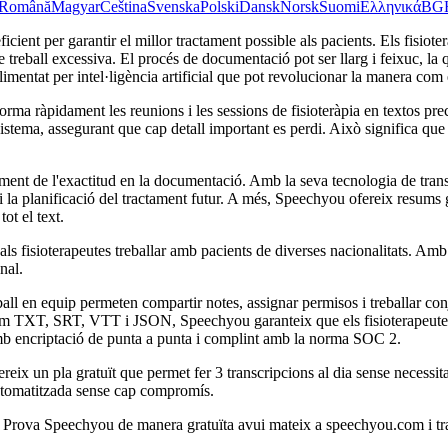
Română
Magyar
Čeština
Svenska
Polski
Dansk
Norsk
Suomi
Ελληνικά
BG
cient per garantir el millor tractament possible als pacients. Els fisio
de treball excessiva. El procés de documentació pot ser llarg i feixuc, la 
mentat per intel·ligència artificial que pot revolucionar la manera com e
orma ràpidament les reunions i les sessions de fisioteràpia en textos pr
stema, assegurant que cap detall important es perdi. Això significa que e
ment de l'exactitud en la documentació. Amb la seva tecnologia de transc
s i la planificació del tractament futur. A més, Speechyou ofereix resums 
tot el text.
 als fisioterapeutes treballar amb pacients de diverses nacionalitats. A
nal.
all en equip permeten compartir notes, assignar permisos i treballar con
om TXT, SRT, VTT i JSON, Speechyou garanteix que els fisioterapeutes 
 amb encriptació de punta a punta i complint amb la norma SOC 2.
ix un pla gratuït que permet fer 3 transcripcions al dia sense necessita
automatitzada sense cap compromís.
Prova Speechyou de manera gratuïta avui mateix a speechyou.com i trans