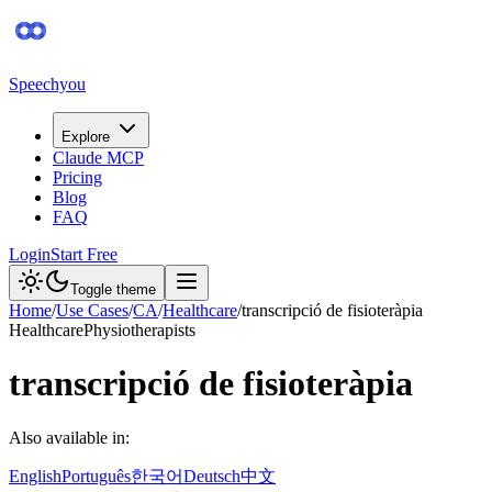
Speechyou
Explore
Claude MCP
Pricing
Blog
FAQ
Login
Start Free
Toggle theme
Home
/
Use Cases
/
CA
/
Healthcare
/
transcripció de fisioteràpia
Healthcare
Physiotherapists
transcripció de fisioteràpia
Also available in:
English
Português
한국어
Deutsch
中文