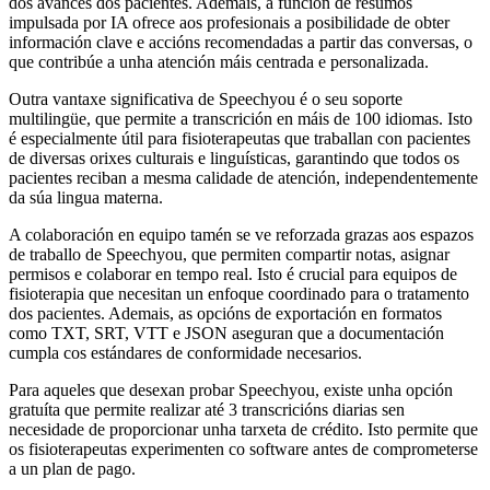
dos avances dos pacientes. Ademais, a función de resumos
impulsada por IA ofrece aos profesionais a posibilidade de obter
información clave e accións recomendadas a partir das conversas, o
que contribúe a unha atención máis centrada e personalizada.
Outra vantaxe significativa de Speechyou é o seu soporte
multilingüe, que permite a transcrición en máis de 100 idiomas. Isto
é especialmente útil para fisioterapeutas que traballan con pacientes
de diversas orixes culturais e linguísticas, garantindo que todos os
pacientes reciban a mesma calidade de atención, independentemente
da súa lingua materna.
A colaboración en equipo tamén se ve reforzada grazas aos espazos
de traballo de Speechyou, que permiten compartir notas, asignar
permisos e colaborar en tempo real. Isto é crucial para equipos de
fisioterapia que necesitan un enfoque coordinado para o tratamento
dos pacientes. Ademais, as opcións de exportación en formatos
como TXT, SRT, VTT e JSON aseguran que a documentación
cumpla cos estándares de conformidade necesarios.
Para aqueles que desexan probar Speechyou, existe unha opción
gratuíta que permite realizar até 3 transcricións diarias sen
necesidade de proporcionar unha tarxeta de crédito. Isto permite que
os fisioterapeutas experimenten co software antes de comprometerse
a un plan de pago.