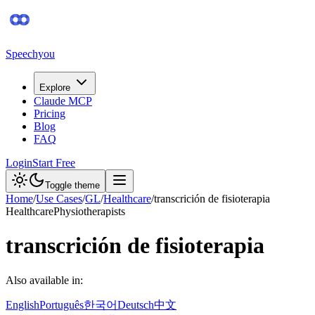
Speechyou
Explore
Claude MCP
Pricing
Blog
FAQ
Login
Start Free
Toggle theme
Home
/
Use Cases
/
GL
/
Healthcare
/
transcrición de fisioterapia
Healthcare
Physiotherapists
transcrición de fisioterapia
Also available in:
English
Português
한국어
Deutsch
中文