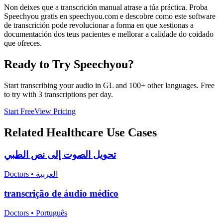
Non deixes que a transcrición manual atrase a túa práctica. Proba
Speechyou gratis en speechyou.com e descobre como este software
de transcrición pode revolucionar a forma en que xestionas a
documentación dos teus pacientes e mellorar a calidade do coidado
que ofreces.
Ready to Try Speechyou?
Start transcribing your audio in
GL
and 100+ other languages. Free
to try with 3 transcriptions per day.
Start Free
View Pricing
Related
Healthcare
Use Cases
تحويل الصوت إلى نص الطبي
Doctors
•
العربية
transcrição de áudio médico
Doctors
•
Português