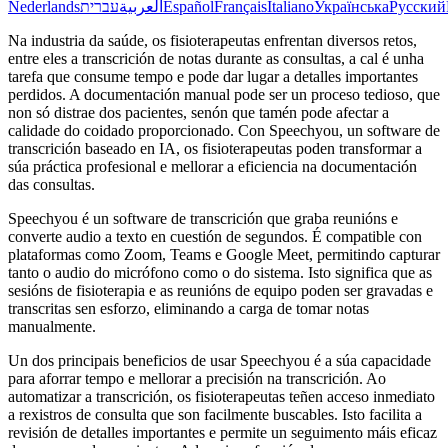
Nederlands
עברית
العربية
Español
Français
Italiano
Українська
Русский
Na industria da saúde, os fisioterapeutas enfrentan diversos retos,
entre eles a transcrición de notas durante as consultas, a cal é unha
tarefa que consume tempo e pode dar lugar a detalles importantes
perdidos. A documentación manual pode ser un proceso tedioso, que
non só distrae dos pacientes, senón que tamén pode afectar a
calidade do coidado proporcionado. Con Speechyou, un software de
transcrición baseado en IA, os fisioterapeutas poden transformar a
súa práctica profesional e mellorar a eficiencia na documentación
das consultas.
Speechyou é un software de transcrición que graba reunións e
converte audio a texto en cuestión de segundos. É compatible con
plataformas como Zoom, Teams e Google Meet, permitindo capturar
tanto o audio do micrófono como o do sistema. Isto significa que as
sesións de fisioterapia e as reunións de equipo poden ser gravadas e
transcritas sen esforzo, eliminando a carga de tomar notas
manualmente.
Un dos principais beneficios de usar Speechyou é a súa capacidade
para aforrar tempo e mellorar a precisión na transcrición. Ao
automatizar a transcrición, os fisioterapeutas teñen acceso inmediato
a rexistros de consulta que son facilmente buscables. Isto facilita a
revisión de detalles importantes e permite un seguimento máis eficaz