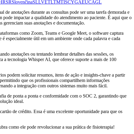
HR
SR
Slovenčina
SL
LV
ET
LT
MT
IS
CY
GA
EU
CA
GL
ual de anotações durante as consultas pode ser uma tarefa demorada e
m pode impactar a qualidade do atendimento ao paciente. É aqui que o
tas gerenciam suas anotações e documentação.
plataformas como Zoom, Teams e Google Meet, o software captura
de é especialmente útil em um ambiente onde cada palavra e cada
ando anotações ou tentando lembrar detalhes das sessões, os
za a tecnologia Whisper AI, que oferece suporte a mais de 100
 podem solicitar resumos, itens de ação e insights-chave a partir
a, permitindo que os profissionais compartilhem informações
nando a integração com outros sistemas muito mais fácil.
afia de ponta a ponta e conformidade com o SOC 2, garantindo que
olução ideal.
cartão de crédito. Essa é uma excelente oportunidade para que os
 como ele pode revolucionar a sua prática de fisioterapia!