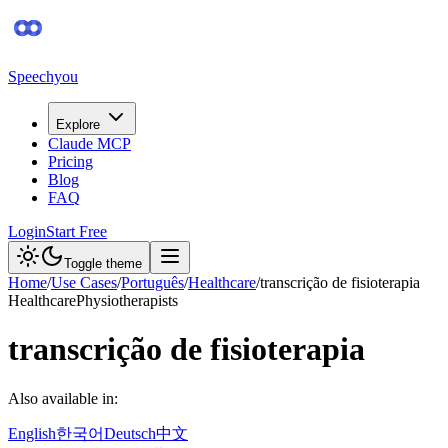
Speechyou
Explore
Claude MCP
Pricing
Blog
FAQ
Login
Start Free
Toggle theme
Home
/
Use Cases
/
Português
/
Healthcare
/
transcrição de fisioterapia
Healthcare
Physiotherapists
transcrição de fisioterapia
Also available in:
English
한국어
Deutsch
中文