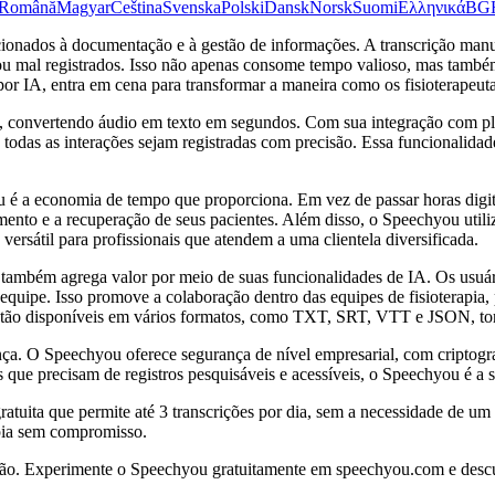
Română
Magyar
Čeština
Svenska
Polski
Dansk
Norsk
Suomi
Ελληνικά
BG
lacionados à documentação e à gestão de informações. A transcrição man
 ou mal registrados. Isso não apenas consome tempo valioso, mas també
 por IA, entra em cena para transformar a maneira como os fisioterapeu
as, convertendo áudio em texto em segundos. Com sua integração com 
 todas as interações sejam registradas com precisão. Essa funcionalida
 é a economia de tempo que proporciona. Em vez de passar horas digit
amento e a recuperação de seus pacientes. Além disso, o Speechyou utili
rsátil para profissionais que atendem a uma clientela diversificada.
mbém agrega valor por meio de suas funcionalidades de IA. Os usuários
 a equipe. Isso promove a colaboração dentro das equipes de fisioterapi
estão disponíveis em vários formatos, como TXT, SRT, VTT e JSON, tor
ça. O Speechyou oferece segurança de nível empresarial, com criptogr
 que precisam de registros pesquisáveis e acessíveis, o Speechyou é a s
uita que permite até 3 transcrições por dia, sem a necessidade de um 
apia sem compromisso.
. Experimente o Speechyou gratuitamente em speechyou.com e descubra