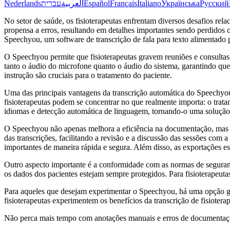
Nederlands
עברית
العربية
Español
Français
Italiano
Українська
Русский
No setor de saúde, os fisioterapeutas enfrentam diversos desafios re
propensa a erros, resultando em detalhes importantes sendo perdidos
Speechyou, um software de transcrição de fala para texto alimentado
O Speechyou permite que fisioterapeutas gravem reuniões e consult
tanto o áudio do microfone quanto o áudio do sistema, garantindo que
instrução são cruciais para o tratamento do paciente.
Uma das principais vantagens da transcrição automática do Speechyou
fisioterapeutas podem se concentrar no que realmente importa: o trat
idiomas e detecção automática de linguagem, tornando-o uma solução ve
O Speechyou não apenas melhora a eficiência na documentação, mas ta
das transcrições, facilitando a revisão e a discussão das sessões com
importantes de maneira rápida e segura. Além disso, as exportações 
Outro aspecto importante é a conformidade com as normas de seguran
os dados dos pacientes estejam sempre protegidos. Para fisioterapeutas
Para aqueles que desejam experimentar o Speechyou, há uma opção grat
fisioterapeutas experimentem os benefícios da transcrição de fisioter
Não perca mais tempo com anotações manuais e erros de documentação