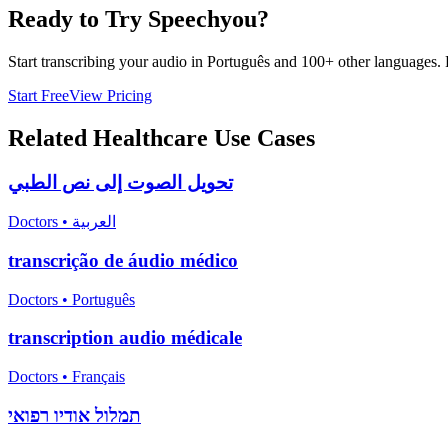
Ready to Try Speechyou?
Start transcribing your audio in
Português
and 100+ other languages. Fr
Start Free
View Pricing
Related
Healthcare
Use Cases
تحويل الصوت إلى نص الطبي
Doctors
•
العربية
transcrição de áudio médico
Doctors
•
Português
transcription audio médicale
Doctors
•
Français
תמלול אודיו רפואי