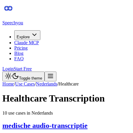
Speechyou
Explore
Claude MCP
Pricing
Blog
FAQ
Login
Start Free
Toggle theme
Home
/
Use Cases
/
Nederlands
/
Healthcare
Healthcare
Transcription
10
use case
s
in
Nederlands
medische audio-transcriptie