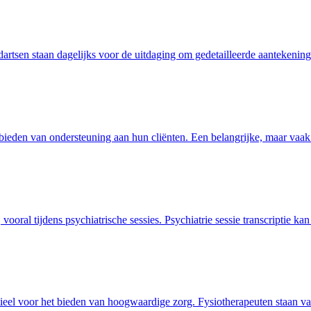
dartsen staan dagelijks voor de uitdaging om gedetailleerde aantekenin
 bieden van ondersteuning aan hun cliënten. Een belangrijke, maar vaa
vooral tijdens psychiatrische sessies. Psychiatrie sessie transcriptie ka
tieel voor het bieden van hoogwaardige zorg. Fysiotherapeuten staan v