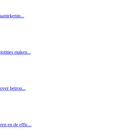
 aantekenin
...
notities maken
...
 over betrou
...
en en de effic
...