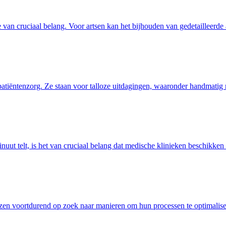
 van cruciaal belang. Voor artsen kan het bijhouden van gedetailleerde
atiëntenzorg. Ze staan voor talloze uitdagingen, waaronder handmatig 
uut telt, is het van cruciaal belang dat medische klinieken beschikken
zen voortdurend op zoek naar manieren om hun processen te optimaliser