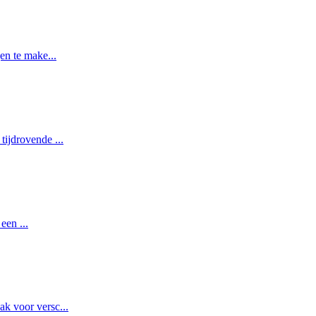
gen te make
...
k tijdrovende
...
n een
...
aak voor versc
...