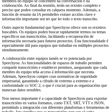
membros do equipo se concentren na conversación e na
colaboración. Ao final da reunión, terán un rexistro completo e
preciso que poden consultar en calquera momento. Ademais, a
función de resumo da IA permítelles extraer accións clave e
información importante sen ter que ler todo o texto transcrito.
Outro aspecto fundamental que Speechyou ofrece son os rexistros
buscables. Os equipos poden buscar rapidamente termos ou temas
específicos nas transcricións, facilitando a recuperación de
información necesaria para futuros proxectos. Esta funcionalidade é
especialmente útil para equipos que traballan en múltiples proxectos
simultaneamente.
A colaboración entre equipos tamén se ve potenciada por
Speechyou. As funcionalidades de espazos de traballo permiten
compartir transcricións e establecer permisos, asegurando que cada
membro do equipo teña acceso á información que necesita.
Ademais, Speechyou cumpre coas normativas de seguridade
empresarial, garantindo a cifrado de extremo a extremo e a
conformidade co SOC 2, o que é crucial para as organizacións que
manexan datos sensibles.
Non menos importante é a capacidade de Speechyou para exportar
transcricións en varios formatos, como TXT, SRT, VTT e JSON,
permitindo a integración con diferentes plataformas e ferramentas de
traballo. Isto significa que as transcricións non son só unha