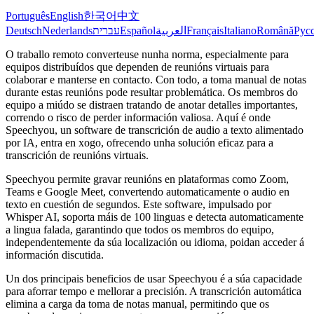
Português
English
한국어
中文
Deutsch
Nederlands
עברית
Español
العربية
Français
Italiano
Română
Рус
O traballo remoto converteuse nunha norma, especialmente para
equipos distribuídos que dependen de reunións virtuais para
colaborar e manterse en contacto. Con todo, a toma manual de notas
durante estas reunións pode resultar problemática. Os membros do
equipo a miúdo se distraen tratando de anotar detalles importantes,
correndo o risco de perder información valiosa. Aquí é onde
Speechyou, un software de transcrición de audio a texto alimentado
por IA, entra en xogo, ofrecendo unha solución eficaz para a
transcrición de reunións virtuais.
Speechyou permite gravar reunións en plataformas como Zoom,
Teams e Google Meet, convertendo automaticamente o audio en
texto en cuestión de segundos. Este software, impulsado por
Whisper AI, soporta máis de 100 linguas e detecta automaticamente
a lingua falada, garantindo que todos os membros do equipo,
independentemente da súa localización ou idioma, poidan acceder á
información discutida.
Un dos principais beneficios de usar Speechyou é a súa capacidade
para aforrar tempo e mellorar a precisión. A transcrición automática
elimina a carga da toma de notas manual, permitindo que os