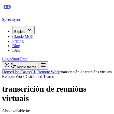
Speechyou
Explore
Claude MCP
Pricing
Blog
FAQ
Login
Start Free
Toggle theme
Home
/
Use Cases
/
GL
/
Remote Work
/
transcrición de reunións virtuais
Remote Work
Distributed Teams
transcrición de reunións
virtuais
Also available in: