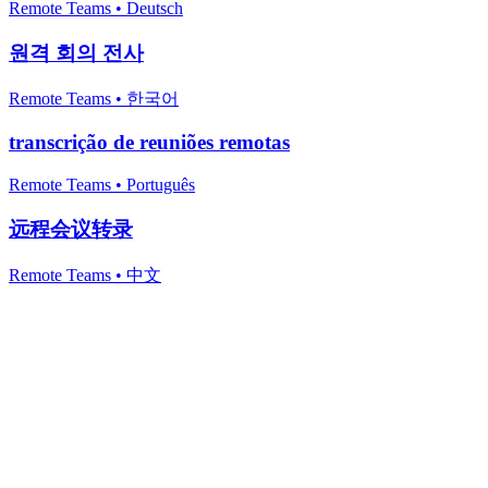
Remote Teams
•
Deutsch
원격 회의 전사
Remote Teams
•
한국어
transcrição de reuniões remotas
Remote Teams
•
Português
远程会议转录
Remote Teams
•
中文