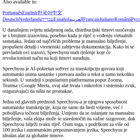
Also available in:
Português
English
한국어
中文
Deutsch
Nederlands
עברית
Español
العربية
Français
Italiano
Română
Рус
U današnjem svijetu udaljenog rada, distribucijski timovi suočavaju
se s brojnim izazovima, posebno kada je riječ o vođenju virtualnih
sastanaka. Jedan od najčešćih problema je manualno bilježenje,
propušteni detalji i vremenski zahtjevna dokumentacija. Kako bi se
prevladali ovi izazovi, Speechyou nudi rješenje koje će
revolucionirati način na koji timovi surađuju.
Speechyou je AI-pokretan softver za transkripciju govora koji
automatski snima sastanke i pretvara audio u tekst u samo nekoliko
sekundi. U suradnji s popularnim platformama poput Zooma,
Teamsa i Google Meeta, ovaj alat hvata i mikrofon i sistemski zvuk,
osiguravajući da ništa ne promakne.
Jedna od glavnih prednosti Speechyou-a je njegova sposobnost
automatske transkripcije, koja ne samo da štedi vrijeme, već i
poboljšava točnost bilježenja. Umjesto da se oslanjate na manualno
bilježenje, vaša ekipa može se usredotočiti na važne razgovore, dok
Speechyou bilježi svaku riječ. Osim toga, s podrškom za više od
100 jezika i automatskim prepoznavanjem jezika, Speechyou je
idealan alat za globalne timove.