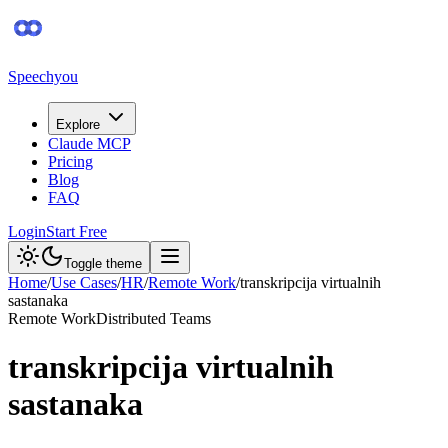
Speechyou
Explore
Claude MCP
Pricing
Blog
FAQ
Login
Start Free
Toggle theme
Home
/
Use Cases
/
HR
/
Remote Work
/
transkripcija virtualnih
sastanaka
Remote Work
Distributed Teams
transkripcija virtualnih
sastanaka