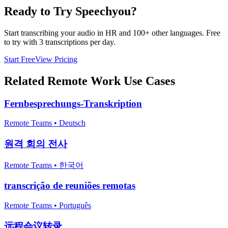
Ready to Try Speechyou?
Start transcribing your audio in
HR
and 100+ other languages. Free
to try with 3 transcriptions per day.
Start Free
View Pricing
Related
Remote Work
Use Cases
Fernbesprechungs-Transkription
Remote Teams
•
Deutsch
원격 회의 전사
Remote Teams
•
한국어
transcrição de reuniões remotas
Remote Teams
•
Português
远程会议转录