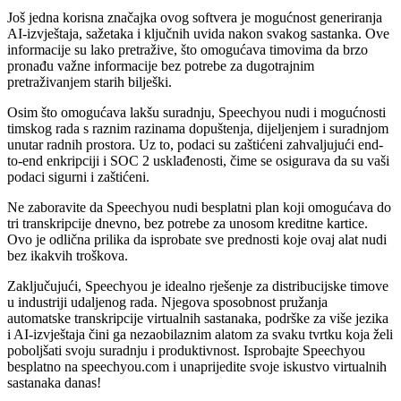
Još jedna korisna značajka ovog softvera je mogućnost generiranja
AI-izvještaja, sažetaka i ključnih uvida nakon svakog sastanka. Ove
informacije su lako pretražive, što omogućava timovima da brzo
pronađu važne informacije bez potrebe za dugotrajnim
pretraživanjem starih bilješki.
Osim što omogućava lakšu suradnju, Speechyou nudi i mogućnosti
timskog rada s raznim razinama dopuštenja, dijeljenjem i suradnjom
unutar radnih prostora. Uz to, podaci su zaštićeni zahvaljujući end-
to-end enkripciji i SOC 2 usklađenosti, čime se osigurava da su vaši
podaci sigurni i zaštićeni.
Ne zaboravite da Speechyou nudi besplatni plan koji omogućava do
tri transkripcije dnevno, bez potrebe za unosom kreditne kartice.
Ovo je odlična prilika da isprobate sve prednosti koje ovaj alat nudi
bez ikakvih troškova.
Zaključujući, Speechyou je idealno rješenje za distribucijske timove
u industriji udaljenog rada. Njegova sposobnost pružanja
automatske transkripcije virtualnih sastanaka, podrške za više jezika
i AI-izvještaja čini ga nezaobilaznim alatom za svaku tvrtku koja želi
poboljšati svoju suradnju i produktivnost. Isprobajte Speechyou
besplatno na speechyou.com i unaprijedite svoje iskustvo virtualnih
sastanaka danas!