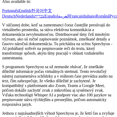
Also available in:
Português
English
한국어
中文
Deutsch
Nederlands
עברית
Español
العربية
Français
Italiano
Română
Рус
V súčasnej dobe, keď sa zamestnanci čoraz častejšie presúvajú do
virtuálneho prostredia, sa stáva efektívna komunikácia a
dokumentácia nevyhnutnosťou. Distribuované tímy čelí mnohým
výzvam, ako sú ručné zapisovanie poznámok, zmeškané detaily a
časovo náročná dokumentácia. Tu prichádza na scénu Speechyou -
AI poháňaný softvér na prepisovanie reči do textu, ktorý
transformuje spôsob, akým tímy pracujú v oblasti vzdialeného
zamestnania.
S programom Speechyou sa už nemusíte obávať, že zmeškáte
dôležité informácie počas virtuálnych stretnutí. Tento revolučný
nástroj zaznamenáva schôdzky a v reálnom čase prevádza audio na
text, čím zabezpečuje, že všetko dôležité je zachytené. Je
kompatibilný s platformami ako Zoom, Teams a Google Meet,
pričom dokáže zachytiť zvuk z mikrofónu aj systémový zvuk.
Vďaka technológii Whisper AI a podpore viac ako 100 jazykov sa
prepisovanie stáva rýchlejším a presnejším, pričom automaticky
rozpoznáva jazyk.
Jednou z najzásadnejších výhod Speechyou je, že šetrí čas a zvyšuje