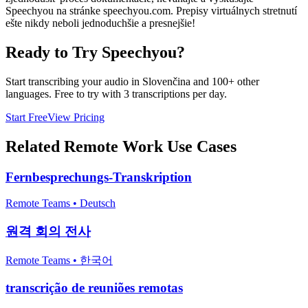
Speechyou na stránke speechyou.com. Prepisy virtuálnych stretnutí
ešte nikdy neboli jednoduchšie a presnejšie!
Ready to Try Speechyou?
Start transcribing your audio in
Slovenčina
and 100+ other
languages. Free to try with 3 transcriptions per day.
Start Free
View Pricing
Related
Remote Work
Use Cases
Fernbesprechungs-Transkription
Remote Teams
•
Deutsch
원격 회의 전사
Remote Teams
•
한국어
transcrição de reuniões remotas