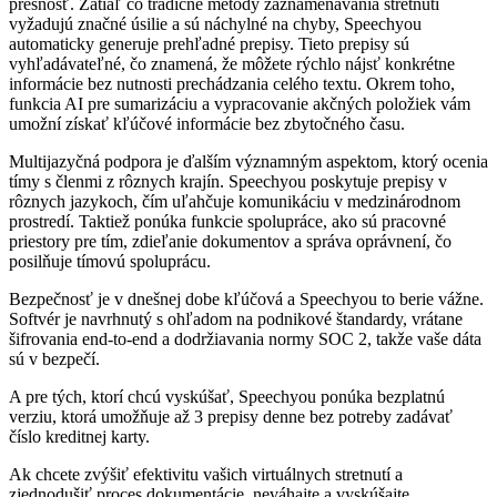
presnosť. Zatiaľ čo tradičné metódy zaznamenávania stretnutí
vyžadujú značné úsilie a sú náchylné na chyby, Speechyou
automaticky generuje prehľadné prepisy. Tieto prepisy sú
vyhľadávateľné, čo znamená, že môžete rýchlo nájsť konkrétne
informácie bez nutnosti prechádzania celého textu. Okrem toho,
funkcia AI pre sumarizáciu a vypracovanie akčných položiek vám
umožní získať kľúčové informácie bez zbytočného času.
Multijazyčná podpora je ďalším významným aspektom, ktorý ocenia
tímy s členmi z rôznych krajín. Speechyou poskytuje prepisy v
rôznych jazykoch, čím uľahčuje komunikáciu v medzinárodnom
prostredí. Taktiež ponúka funkcie spolupráce, ako sú pracovné
priestory pre tím, zdieľanie dokumentov a správa oprávnení, čo
posilňuje tímovú spoluprácu.
Bezpečnosť je v dnešnej dobe kľúčová a Speechyou to berie vážne.
Softvér je navrhnutý s ohľadom na podnikové štandardy, vrátane
šifrovania end-to-end a dodržiavania normy SOC 2, takže vaše dáta
sú v bezpečí.
A pre tých, ktorí chcú vyskúšať, Speechyou ponúka bezplatnú
verziu, ktorá umožňuje až 3 prepisy denne bez potreby zadávať
číslo kreditnej karty.
Ak chcete zvýšiť efektivitu vašich virtuálnych stretnutí a
zjednodušiť proces dokumentácie, neváhajte a vyskúšajte