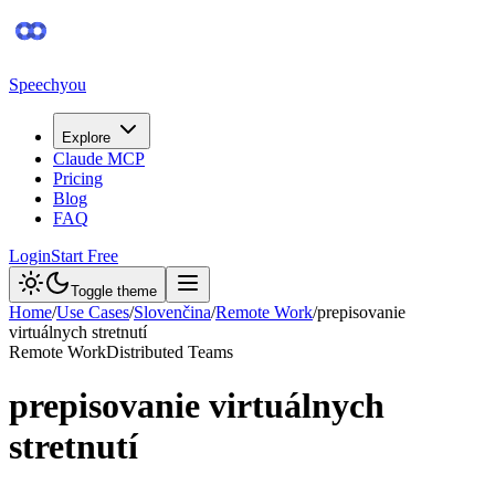
Speechyou
Explore
Claude MCP
Pricing
Blog
FAQ
Login
Start Free
Toggle theme
Home
/
Use Cases
/
Slovenčina
/
Remote Work
/
prepisovanie
virtuálnych stretnutí
Remote Work
Distributed Teams
prepisovanie virtuálnych
stretnutí