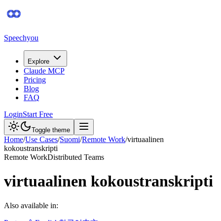
Speechyou
Explore
Claude MCP
Pricing
Blog
FAQ
Login
Start Free
Toggle theme
Home
/
Use Cases
/
Suomi
/
Remote Work
/
virtuaalinen
kokoustranskripti
Remote Work
Distributed Teams
virtuaalinen kokoustranskripti
Also available in: