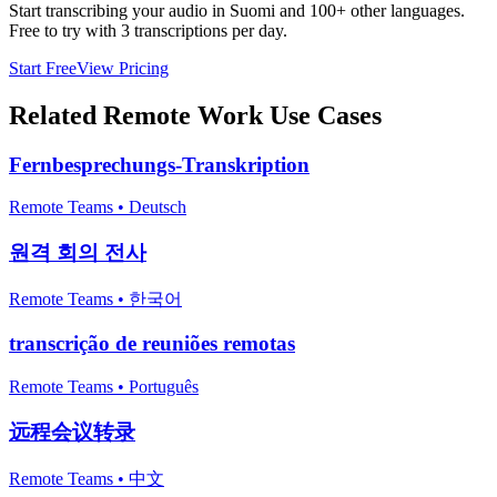
Start transcribing your audio in
Suomi
and 100+ other languages.
Free to try with 3 transcriptions per day.
Start Free
View Pricing
Related
Remote Work
Use Cases
Fernbesprechungs-Transkription
Remote Teams
•
Deutsch
원격 회의 전사
Remote Teams
•
한국어
transcrição de reuniões remotas
Remote Teams
•
Português
远程会议转录
Remote Teams
•
中文