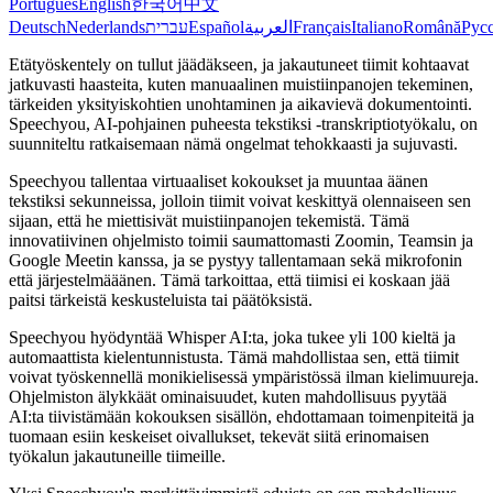
Português
English
한국어
中文
Deutsch
Nederlands
עברית
Español
العربية
Français
Italiano
Română
Рус
Etätyöskentely on tullut jäädäkseen, ja jakautuneet tiimit kohtaavat
jatkuvasti haasteita, kuten manuaalinen muistiinpanojen tekeminen,
tärkeiden yksityiskohtien unohtaminen ja aikavievä dokumentointi.
Speechyou, AI-pohjainen puheesta tekstiksi -transkriptiotyökalu, on
suunniteltu ratkaisemaan nämä ongelmat tehokkaasti ja sujuvasti.
Speechyou tallentaa virtuaaliset kokoukset ja muuntaa äänen
tekstiksi sekunneissa, jolloin tiimit voivat keskittyä olennaiseen sen
sijaan, että he miettisivät muistiinpanojen tekemistä. Tämä
innovatiivinen ohjelmisto toimii saumattomasti Zoomin, Teamsin ja
Google Meetin kanssa, ja se pystyy tallentamaan sekä mikrofonin
että järjestelmääänen. Tämä tarkoittaa, että tiimisi ei koskaan jää
paitsi tärkeistä keskusteluista tai päätöksistä.
Speechyou hyödyntää Whisper AI:ta, joka tukee yli 100 kieltä ja
automaattista kielentunnistusta. Tämä mahdollistaa sen, että tiimit
voivat työskennellä monikielisessä ympäristössä ilman kielimuureja.
Ohjelmiston älykkäät ominaisuudet, kuten mahdollisuus pyytää
AI:ta tiivistämään kokouksen sisällön, ehdottamaan toimenpiteitä ja
tuomaan esiin keskeiset oivallukset, tekevät siitä erinomaisen
työkalun jakautuneille tiimeille.