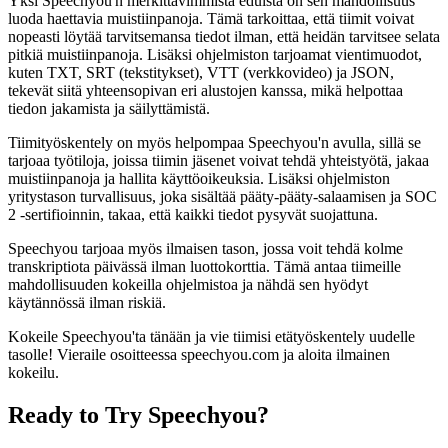
Yksi Speechyou'n merkittävimmistä eduista on sen mahdollisuus
luoda haettavia muistiinpanoja. Tämä tarkoittaa, että tiimit voivat
nopeasti löytää tarvitsemansa tiedot ilman, että heidän tarvitsee selata
pitkiä muistiinpanoja. Lisäksi ohjelmiston tarjoamat vientimuodot,
kuten TXT, SRT (tekstitykset), VTT (verkkovideo) ja JSON,
tekevät siitä yhteensopivan eri alustojen kanssa, mikä helpottaa
tiedon jakamista ja säilyttämistä.
Tiimityöskentely on myös helpompaa Speechyou'n avulla, sillä se
tarjoaa työtiloja, joissa tiimin jäsenet voivat tehdä yhteistyötä, jakaa
muistiinpanoja ja hallita käyttöoikeuksia. Lisäksi ohjelmiston
yritystason turvallisuus, joka sisältää pääty-pääty-salaamisen ja SOC
2 -sertifioinnin, takaa, että kaikki tiedot pysyvät suojattuna.
Speechyou tarjoaa myös ilmaisen tason, jossa voit tehdä kolme
transkriptiota päivässä ilman luottokorttia. Tämä antaa tiimeille
mahdollisuuden kokeilla ohjelmistoa ja nähdä sen hyödyt
käytännössä ilman riskiä.
Kokeile Speechyou'ta tänään ja vie tiimisi etätyöskentely uudelle
tasolle! Vieraile osoitteessa speechyou.com ja aloita ilmainen
kokeilu.
Ready to Try Speechyou?