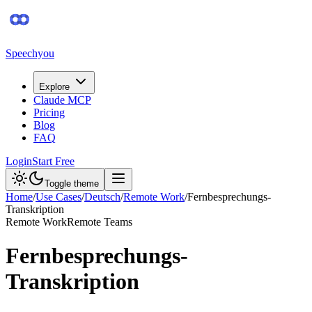
Speechyou
Explore
Claude MCP
Pricing
Blog
FAQ
Login
Start Free
Toggle theme
Home
/
Use Cases
/
Deutsch
/
Remote Work
/
Fernbesprechungs-
Transkription
Remote Work
Remote Teams
Fernbesprechungs-
Transkription