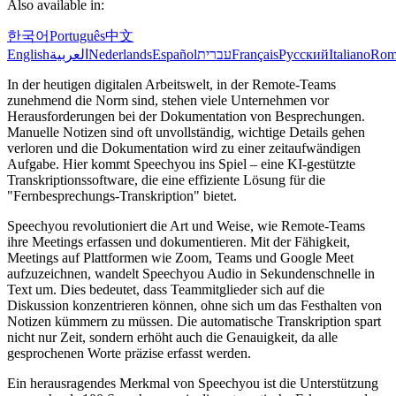
Also available in:
한국어
Português
中文
English
العربية
Nederlands
Español
עברית
Français
Русский
Italiano
Rom
In der heutigen digitalen Arbeitswelt, in der Remote-Teams
zunehmend die Norm sind, stehen viele Unternehmen vor
Herausforderungen bei der Dokumentation von Besprechungen.
Manuelle Notizen sind oft unvollständig, wichtige Details gehen
verloren und die Dokumentation wird zu einer zeitaufwändigen
Aufgabe. Hier kommt Speechyou ins Spiel – eine KI-gestützte
Transkriptionssoftware, die eine effiziente Lösung für die
"Fernbesprechungs-Transkription" bietet.
Speechyou revolutioniert die Art und Weise, wie Remote-Teams
ihre Meetings erfassen und dokumentieren. Mit der Fähigkeit,
Meetings auf Plattformen wie Zoom, Teams und Google Meet
aufzuzeichnen, wandelt Speechyou Audio in Sekundenschnelle in
Text um. Dies bedeutet, dass Teammitglieder sich auf die
Diskussion konzentrieren können, ohne sich um das Festhalten von
Notizen kümmern zu müssen. Die automatische Transkription spart
nicht nur Zeit, sondern erhöht auch die Genauigkeit, da alle
gesprochenen Worte präzise erfasst werden.
Ein herausragendes Merkmal von Speechyou ist die Unterstützung