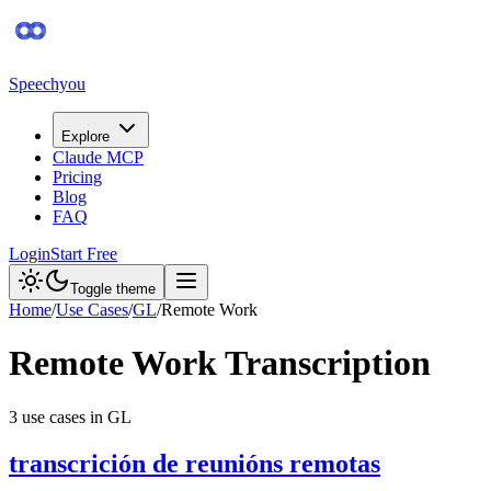
Speechyou
Explore
Claude MCP
Pricing
Blog
FAQ
Login
Start Free
Toggle theme
Home
/
Use Cases
/
GL
/
Remote Work
Remote Work
Transcription
3
use case
s
in
GL
transcrición de reunións remotas