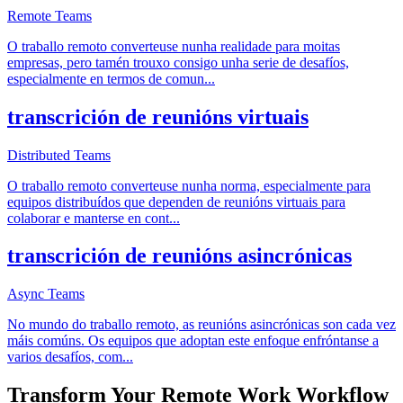
Remote Teams
O traballo remoto converteuse nunha realidade para moitas
empresas, pero tamén trouxo consigo unha serie de desafíos,
especialmente en termos de comun
...
transcrición de reunións virtuais
Distributed Teams
O traballo remoto converteuse nunha norma, especialmente para
equipos distribuídos que dependen de reunións virtuais para
colaborar e manterse en cont
...
transcrición de reunións asincrónicas
Async Teams
No mundo do traballo remoto, as reunións asincrónicas son cada vez
máis comúns. Os equipos que adoptan este enfoque enfróntanse a
varios desafíos, com
...
Transform Your
Remote Work
Workflow