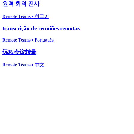
원격 회의 전사
Remote Teams
•
한국어
transcrição de reuniões remotas
Remote Teams
•
Português
远程会议转录
Remote Teams
•
中文