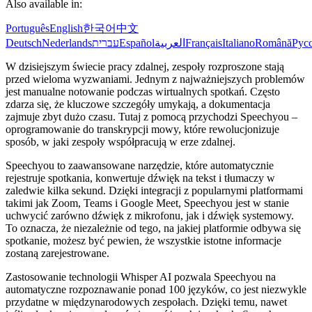
Also available in:
Português
English
한국어
中文
Deutsch
Nederlands
עברית
Español
العربية
Français
Italiano
Română
Рус
W dzisiejszym świecie pracy zdalnej, zespoły rozproszone stają
przed wieloma wyzwaniami. Jednym z najważniejszych problemów
jest manualne notowanie podczas wirtualnych spotkań. Często
zdarza się, że kluczowe szczegóły umykają, a dokumentacja
zajmuje zbyt dużo czasu. Tutaj z pomocą przychodzi Speechyou –
oprogramowanie do transkrypcji mowy, które rewolucjonizuje
sposób, w jaki zespoły współpracują w erze zdalnej.
Speechyou to zaawansowane narzędzie, które automatycznie
rejestruje spotkania, konwertuje dźwięk na tekst i tłumaczy w
zaledwie kilka sekund. Dzięki integracji z popularnymi platformami
takimi jak Zoom, Teams i Google Meet, Speechyou jest w stanie
uchwycić zarówno dźwięk z mikrofonu, jak i dźwięk systemowy.
To oznacza, że niezależnie od tego, na jakiej platformie odbywa się
spotkanie, możesz być pewien, że wszystkie istotne informacje
zostaną zarejestrowane.
Zastosowanie technologii Whisper AI pozwala Speechyou na
automatyczne rozpoznawanie ponad 100 języków, co jest niezwykle
przydatne w międzynarodowych zespołach. Dzięki temu, nawet