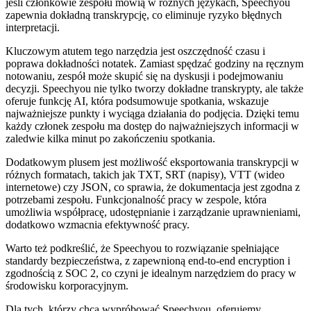
jeśli członkowie zespołu mówią w różnych językach, Speechyou
zapewnia dokładną transkrypcję, co eliminuje ryzyko błędnych
interpretacji.
Kluczowym atutem tego narzędzia jest oszczędność czasu i
poprawa dokładności notatek. Zamiast spędzać godziny na ręcznym
notowaniu, zespół może skupić się na dyskusji i podejmowaniu
decyzji. Speechyou nie tylko tworzy dokładne transkrypty, ale także
oferuje funkcję AI, która podsumowuje spotkania, wskazuje
najważniejsze punkty i wyciąga działania do podjęcia. Dzięki temu
każdy członek zespołu ma dostęp do najważniejszych informacji w
zaledwie kilka minut po zakończeniu spotkania.
Dodatkowym plusem jest możliwość eksportowania transkrypcji w
różnych formatach, takich jak TXT, SRT (napisy), VTT (wideo
internetowe) czy JSON, co sprawia, że dokumentacja jest zgodna z
potrzebami zespołu. Funkcjonalność pracy w zespole, która
umożliwia współpracę, udostępnianie i zarządzanie uprawnieniami,
dodatkowo wzmacnia efektywność pracy.
Warto też podkreślić, że Speechyou to rozwiązanie spełniające
standardy bezpieczeństwa, z zapewnioną end-to-end encryption i
zgodnością z SOC 2, co czyni je idealnym narzędziem do pracy w
środowisku korporacyjnym.
Dla tych, którzy chcą wypróbować Speechyou, oferujemy