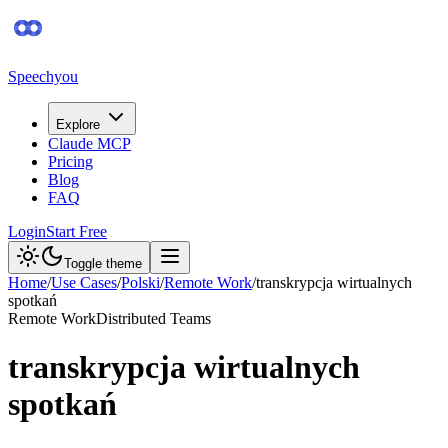
Speechyou
Explore
Claude MCP
Pricing
Blog
FAQ
Login
Start Free
Toggle theme
Home
/
Use Cases
/
Polski
/
Remote Work
/
transkrypcja wirtualnych
spotkań
Remote Work
Distributed Teams
transkrypcja wirtualnych
spotkań