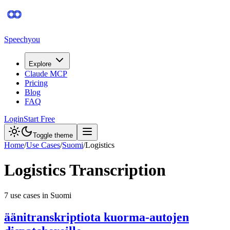
Speechyou
Explore
Claude MCP
Pricing
Blog
FAQ
Login
Start Free
Toggle theme
Home
/
Use Cases
/
Suomi
/
Logistics
Logistics
Transcription
7
use case
s
in
Suomi
äänitranskriptiota kuorma-autojen