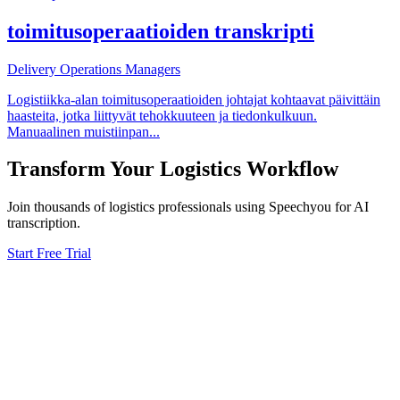
toimitusoperaatioiden transkripti
Delivery Operations Managers
Logistiikka-alan toimitusoperaatioiden johtajat kohtaavat päivittäin
haasteita, jotka liittyvät tehokkuuteen ja tiedonkulkuun.
Manuaalinen muistiinpan
...
Transform Your
Logistics
Workflow
Join thousands of
logistics
professionals using Speechyou for AI
transcription.
Start Free Trial