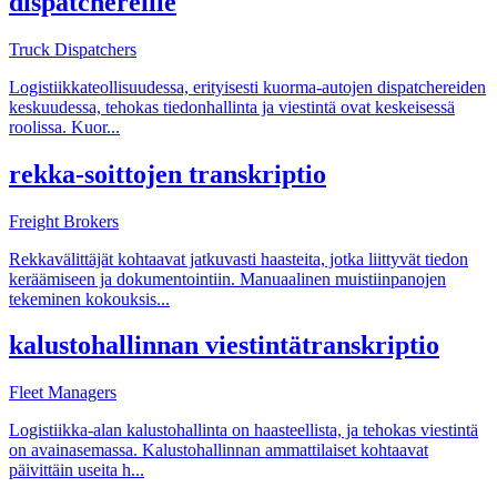
dispatchereille
Truck Dispatchers
Logistiikkateollisuudessa, erityisesti kuorma-autojen dispatchereiden
keskuudessa, tehokas tiedonhallinta ja viestintä ovat keskeisessä
roolissa. Kuor
...
rekka-soittojen transkriptio
Freight Brokers
Rekkavälittäjät kohtaavat jatkuvasti haasteita, jotka liittyvät tiedon
keräämiseen ja dokumentointiin. Manuaalinen muistiinpanojen
tekeminen kokouksis
...
kalustohallinnan viestintätranskriptio
Fleet Managers
Logistiikka-alan kalustohallinta on haasteellista, ja tehokas viestintä
on avainasemassa. Kalustohallinnan ammattilaiset kohtaavat
päivittäin useita h
...