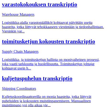
varastokokouksen transkriptio
Warehouse Managers
Logistiikka-alalla varastopäälliköt kohtaavat päivittäin useita
haasteita, jotka liittyvät tehokkaaseen viestintään ja tiedonhallintaan.
Varsinkin var
...
toimitusketjun kokousten transkriptio
Supply Chain Managers
Logistiikka- ja toimitusketjun hallinta on monivaiheinen prosessi,
joka vaatii tarkkuutta ja huolellisuutta. Toimitusketjun johtajat
kohtaavat usein h
...
kuljetuspuhelun transkriptio
Shipping Coordinators
Kuljetuskoordinaattoreilla on monia haasteita, jotka liittyvät
puheluiden ja kokousten muistiinpanemiseen. Manuaalinen
muistiinpano voi olla aikaa vie
...