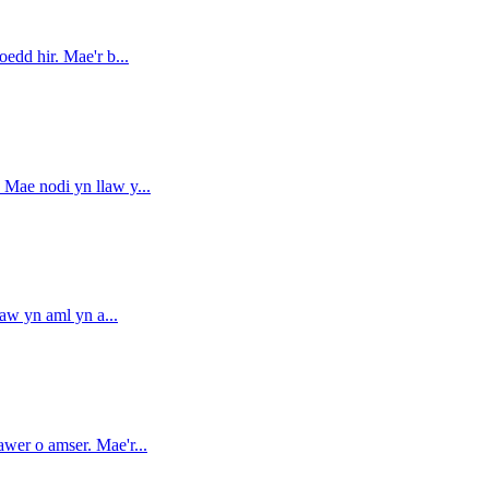
edd hir. Mae'r b
...
 Mae nodi yn llaw y
...
law yn aml yn a
...
awer o amser. Mae'r
...