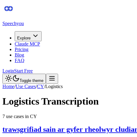
Speechyou
Explore
Claude MCP
Pricing
Blog
FAQ
Login
Start Free
Toggle theme
Home
/
Use Cases
/
CY
/
Logistics
Logistics
Transcription
7
use case
s
in
CY
trawsgrifiad sain ar gyfer rheolwyr cludi