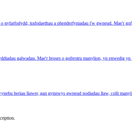
 o gyfarfodydd, trafodaethau a phenderfyniadau i'w gwneud. Mae'r gofy
yddiadau galwadau. Mae'r broses o gofrestru manylion, yn enwedig yn
wynebu heriau llawer, gan gynnwys gwneud nodiadau llaw, colli manyl
ription.