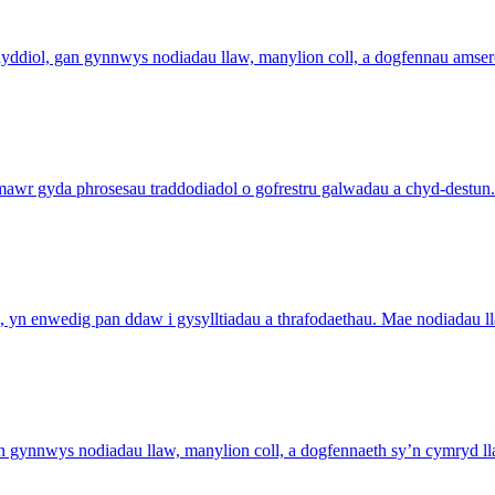
yddiol, gan gynnwys nodiadau llaw, manylion coll, a dogfennau amsero
wr gyda phrosesau traddodiadol o gofrestru galwadau a chyd-destun.
, yn enwedig pan ddaw i gysylltiadau a thrafodaethau. Mae nodiadau l
gynnwys nodiadau llaw, manylion coll, a dogfennaeth sy’n cymryd ll