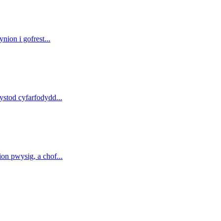
nion i gofrest
...
 ystod cyfarfodydd
...
ion pwysig, a chof
...