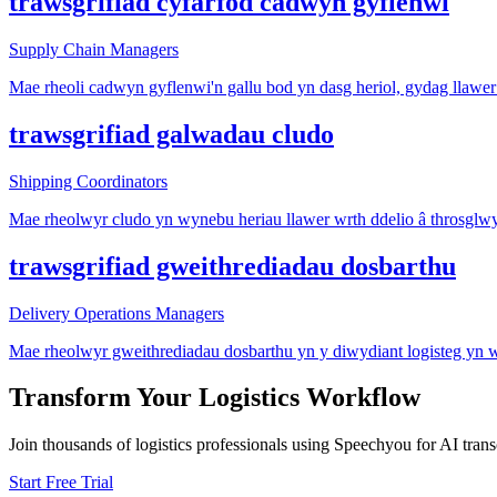
trawsgrifiad cyfarfod cadwyn gyflenwi
Supply Chain Managers
Mae rheoli cadwyn gyflenwi'n gallu bod yn dasg heriol, gydag llawer
trawsgrifiad galwadau cludo
Shipping Coordinators
Mae rheolwyr cludo yn wynebu heriau llawer wrth ddelio â throsglw
trawsgrifiad gweithrediadau dosbarthu
Delivery Operations Managers
Mae rheolwyr gweithrediadau dosbarthu yn y diwydiant logisteg yn 
Transform Your
Logistics
Workflow
Join thousands of
logistics
professionals using Speechyou for AI transc
Start Free Trial