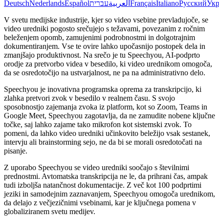
Deutsch
Nederlands
Español
עברית
العربية
Français
Italiano
Русский
Укр
V svetu medijske industrije, kjer so video vsebine prevladujoče, se
video uredniki pogosto srečujejo s težavami, povezanim z ročnim
beleženjem opomb, zamujenimi podrobnostmi in dolgotrajnim
dokumentiranjem. Vse te ovire lahko upočasnijo postopek dela in
zmanjšajo produktivnost. Na srečo je tu Speechyou, AI-podprto
orodje za pretvorbo videa v besedilo, ki video urednikom omogoča,
da se osredotočijo na ustvarjalnost, ne pa na administrativno delo.
Speechyou je inovativna programska oprema za transkripcijo, ki
zlahka pretvori zvok v besedilo v realnem času. S svojo
sposobnostjo zajemanja zvoka iz platform, kot so Zoom, Teams in
Google Meet, Speechyou zagotavlja, da ne zamudite nobene ključne
točke, saj lahko zajame tako mikrofon kot sistemski zvok. To
pomeni, da lahko video uredniki učinkovito beležijo vsak sestanek,
intervju ali brainstorming sejo, ne da bi se morali osredotočati na
pisanje.
Z uporabo Speechyou se video uredniki soočajo s številnimi
prednostmi. Avtomatska transkripcija ne le, da prihrani čas, ampak
tudi izboljša natančnost dokumentacije. Z več kot 100 podprtimi
jeziki in samodejnim zaznavanjem, Speechyou omogoča urednikom,
da delajo z večjezičnimi vsebinami, kar je ključnega pomena v
globaliziranem svetu medijev.