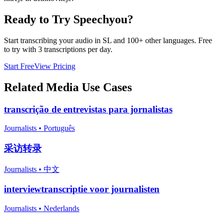
Ready to Try Speechyou?
Start transcribing your audio in
SL
and 100+ other languages. Free
to try with 3 transcriptions per day.
Start Free
View Pricing
Related
Media
Use Cases
transcrição de entrevistas para jornalistas
Journalists
•
Português
采访转录
Journalists
•
中文
interviewtranscriptie voor journalisten
Journalists
•
Nederlands