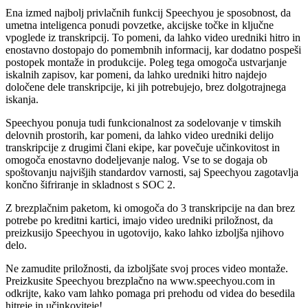
Ena izmed najbolj privlačnih funkcij Speechyou je sposobnost, da
umetna inteligenca ponudi povzetke, akcijske točke in ključne
vpoglede iz transkripcij. To pomeni, da lahko video uredniki hitro in
enostavno dostopajo do pomembnih informacij, kar dodatno pospeši
postopek montaže in produkcije. Poleg tega omogoča ustvarjanje
iskalnih zapisov, kar pomeni, da lahko uredniki hitro najdejo
določene dele transkripcije, ki jih potrebujejo, brez dolgotrajnega
iskanja.
Speechyou ponuja tudi funkcionalnost za sodelovanje v timskih
delovnih prostorih, kar pomeni, da lahko video uredniki delijo
transkripcije z drugimi člani ekipe, kar povečuje učinkovitost in
omogoča enostavno dodeljevanje nalog. Vse to se dogaja ob
spoštovanju najvišjih standardov varnosti, saj Speechyou zagotavlja
končno šifriranje in skladnost s SOC 2.
Z brezplačnim paketom, ki omogoča do 3 transkripcije na dan brez
potrebe po kreditni kartici, imajo video uredniki priložnost, da
preizkusijo Speechyou in ugotovijo, kako lahko izboljša njihovo
delo.
Ne zamudite priložnosti, da izboljšate svoj proces video montaže.
Preizkusite Speechyou brezplačno na www.speechyou.com in
odkrijte, kako vam lahko pomaga pri prehodu od videa do besedila
hitreje in učinkoviteje!