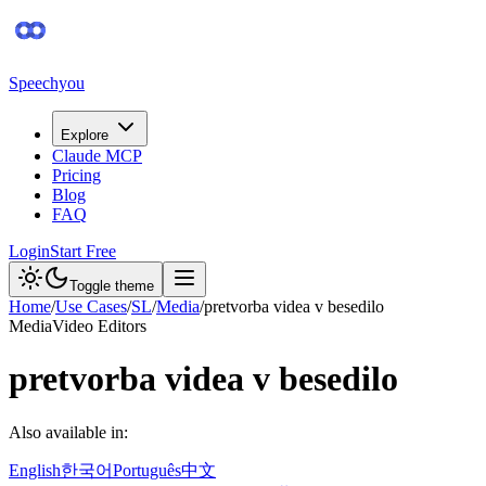
Speechyou
Explore
Claude MCP
Pricing
Blog
FAQ
Login
Start Free
Toggle theme
Home
/
Use Cases
/
SL
/
Media
/
pretvorba videa v besedilo
Media
Video Editors
pretvorba videa v besedilo
Also available in:
English
한국어
Português
中文