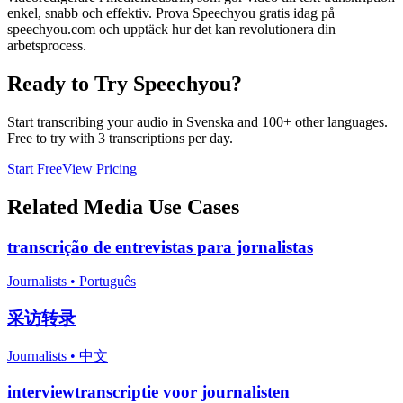
enkel, snabb och effektiv. Prova Speechyou gratis idag på
speechyou.com och upptäck hur det kan revolutionera din
arbetsprocess.
Ready to Try Speechyou?
Start transcribing your audio in
Svenska
and 100+ other languages.
Free to try with 3 transcriptions per day.
Start Free
View Pricing
Related
Media
Use Cases
transcrição de entrevistas para jornalistas
Journalists
•
Português
采访转录
Journalists
•
中文
interviewtranscriptie voor journalisten