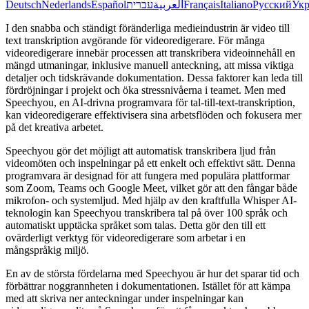
Deutsch
Nederlands
Español
עברית
العربية
Français
Italiano
Русский
Укр
I den snabba och ständigt föränderliga medieindustrin är video till
text transkription avgörande för videoredigerare. För många
videoredigerare innebär processen att transkribera videoinnehåll en
mängd utmaningar, inklusive manuell anteckning, att missa viktiga
detaljer och tidskrävande dokumentation. Dessa faktorer kan leda till
fördröjningar i projekt och öka stressnivåerna i teamet. Men med
Speechyou, en AI-drivna programvara för tal-till-text-transkription,
kan videoredigerare effektivisera sina arbetsflöden och fokusera mer
på det kreativa arbetet.
Speechyou gör det möjligt att automatisk transkribera ljud från
videomöten och inspelningar på ett enkelt och effektivt sätt. Denna
programvara är designad för att fungera med populära plattformar
som Zoom, Teams och Google Meet, vilket gör att den fångar både
mikrofon- och systemljud. Med hjälp av den kraftfulla Whisper AI-
teknologin kan Speechyou transkribera tal på över 100 språk och
automatiskt upptäcka språket som talas. Detta gör den till ett
ovärderligt verktyg för videoredigerare som arbetar i en
mångspråkig miljö.
En av de största fördelarna med Speechyou är hur det sparar tid och
förbättrar noggrannheten i dokumentationen. Istället för att kämpa
med att skriva ner anteckningar under inspelningar kan