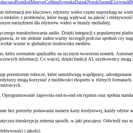
аїнська
Română
Magyar
Čeština
Svenska
Dansk
Norsk
Suomi
Ελληνικά
B
ie informacji jest kluczowe, edytorzy wideo często napotykają na wi
lko niektóre z problemów, które mogą wpływać na jakość i efektywnoś
cenionym narzędziem dla edytorów wideo w branży medialnej.
cznego transkrybowania audio. Dzięki integracji z popularnymi plat
o sprawia, że nie umknie żaden ważny szczegół podczas spotkań czy nag
niezwykle ważne w globalnym środowisku mediów.
s, który normalnie spędzaliby na ręcznym tworzeniu notatek. Automat
luczowych informacji. Co więcej, dzięki funkcji AI, użytkownicy mo
je przestrzenie robocze, które umożliwiają współpracę, udostępniani
edytorzy mogą korzystać z możliwości eksportu w różnych formatach,
ranżowych.
Oprogramowanie zapewnia end-to-end encryption oraz spełnia standa
ennie bez potrzeby podawania numeru karty kredytowej, każdy edytor 
atyczna transkrypcja zmienia sposób, w jaki pracujesz. Odwiedź nas n
ektywności i jakości.