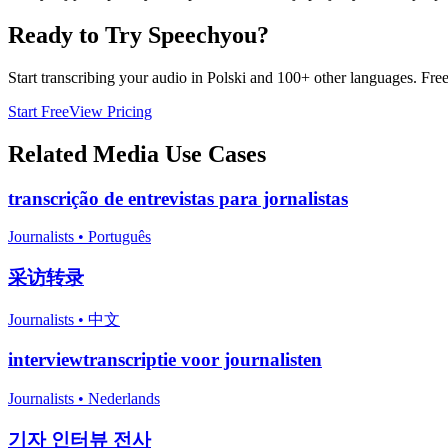
Ready to Try Speechyou?
Start transcribing your audio in
Polski
and 100+ other languages. Free t
Start Free
View Pricing
Related
Media
Use Cases
transcrição de entrevistas para jornalistas
Journalists
•
Português
采访转录
Journalists
•
中文
interviewtranscriptie voor journalisten
Journalists
•
Nederlands
기자 인터뷰 전사