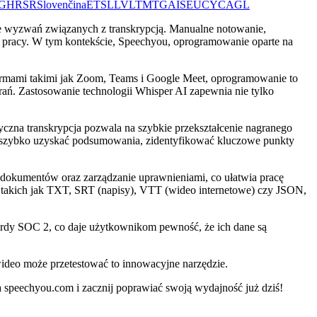
G
HR
SR
Slovenčina
ET
SL
LV
LT
MT
GA
IS
EU
CY
CA
GL
ele wyzwań związanych z transkrypcją. Manualne notowanie,
ć pracy. W tym kontekście, Speechyou, oprogramowanie oparte na
formami takimi jak Zoom, Teams i Google Meet, oprogramowanie to
rań. Zastosowanie technologii Whisper AI zapewnia nie tylko
yczna transkrypcja pozwala na szybkie przekształcenie nagranego
gą szybko uzyskać podsumowania, zidentyfikować kluczowe punkty
e dokumentów oraz zarządzanie uprawnieniami, co ułatwia pracę
 takich jak TXT, SRT (napisy), VTT (wideo internetowe) czy JSON,
rdy SOC 2, co daje użytkownikom pewność, że ich dane są
wideo może przetestować to innowacyjne narzędzie.
a speechyou.com i zacznij poprawiać swoją wydajność już dziś!