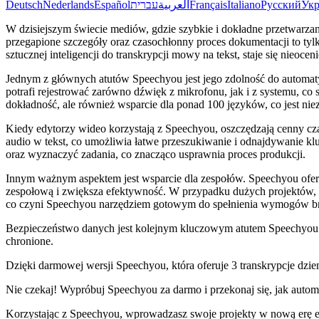
Deutsch
Nederlands
Español
עברית
العربية
Français
Italiano
Русский
Укр
W dzisiejszym świecie mediów, gdzie szybkie i dokładne przetwarzan
przegapione szczegóły oraz czasochłonny proces dokumentacji to ty
sztucznej inteligencji do transkrypcji mowy na tekst, staje się nieo
Jednym z głównych atutów Speechyou jest jego zdolność do automaty
potrafi rejestrować zarówno dźwięk z mikrofonu, jak i z systemu, c
dokładność, ale również wsparcie dla ponad 100 języków, co jest 
Kiedy edytorzy wideo korzystają z Speechyou, oszczędzają cenny cza
audio w tekst, co umożliwia łatwe przeszukiwanie i odnajdywanie k
oraz wyznaczyć zadania, co znacząco usprawnia proces produkcji.
Innym ważnym aspektem jest wsparcie dla zespołów. Speechyou oferu
zespołową i zwiększa efektywność. W przypadku dużych projektów, 
co czyni Speechyou narzędziem gotowym do spełnienia wymogów b
Bezpieczeństwo danych jest kolejnym kluczowym atutem Speechyou. 
chronione.
Dzięki darmowej wersji Speechyou, która oferuje 3 transkrypcje dzi
Nie czekaj! Wypróbuj Speechyou za darmo i przekonaj się, jak autom
Korzystając z Speechyou, wprowadzasz swoje projekty w nową erę ef