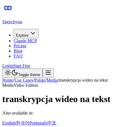
Speechyou
Explore
Claude MCP
Pricing
Blog
FAQ
Login
Start Free
Toggle theme
Home
/
Use Cases
/
Polski
/
Media
/
transkrypcja wideo na tekst
Media
Video Editors
transkrypcja wideo na tekst
Also available in:
English
한국어
Português
中文